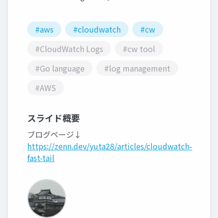
#aws
#cloudwatch
#cw
#CloudWatch Logs
#cw tool
#Go language
#log management
#AWS
スライド概要
ブログページ↓
https://zenn.dev/yuta28/articles/cloudwatch-
fast-tail