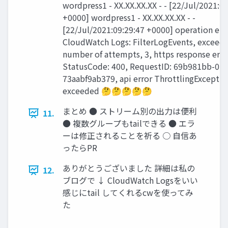
wordpress1 - XX.XX.XX.XX - - [22/Jul/2021:0
+0000] wordpress1 - XX.XX.XX.XX - -
[22/Jul/2021:09:29:47 +0000] operation err
CloudWatch Logs: FilterLogEvents, exce
number of attempts, 3, https response erro
StatusCode: 400, RequestID: 69b981bb-0bc
73aabf9ab379, api error ThrottlingExceptio
exceeded 🤔🤔🤔🤔🤔
まとめ ● ストリーム別の出力は便利
11.
● 複数グループもtailできる ● エラ
ーは修正されることを祈る ○ 自信あ
ったらPR
ありがとうございました 詳細は私の
12.
ブログで ↓ CloudWatch Logsをいい
感じにtail してくれるcwを使ってみ
た