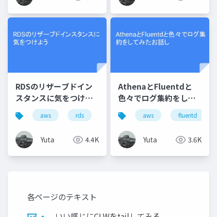
RDSのリザーブドイン
AthenaとFluentdと
スタンスに気をつけよ
色々でログ集約をして
う
みたお話し
aws
rds
aws
fluentd
Yuta
4.4K
Yuta
3.6K
各ページのテキスト
いい感じにCLWをtailしてみる