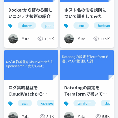
Dockerから替わる新し
ホスト名の命名規則に
いコンテナ技術の紹介
ついて調査してみた
docker
podman
コンテナ
linux
hostname
Yuta
13.5K
Yuta
12.5K
ログ集約基盤を
Datadogの設定を
CloudWatchから
Terraformで書いてGit
OpenSearchに変えて
管理した話
aws
opensearch
log
terraform
datadog
みた
Yuta
8.1K
Yuta
5.5K