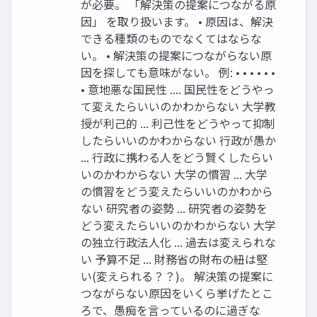
が必要。 「解決策の提案につながる原
因」 を取り扱います。 • 原因は、解決
できる種類のものでなくてはならな
い。 • 解決策の提案につながらない原
因を探しても意味がない。 例: • • • • • •
• 意地悪な国⺠性 .... 国⺠性をどうやっ
て変えたらいいのかわからない ⼤学教
授が利⼰的 ... 利⼰性をどうやって抑制
したらいいのかわからない ⾏政が愚か
... ⾏政に携わる⼈をどう賢くしたらい
いのかわからない ⼤学の慣習 ... ⼤学
の慣習をどう変えたらいいのかわから
ない 研究者の姿勢 ... 研究者の姿勢を
どう変えたらいいのかわからない ⼤学
の独⽴⾏政法⼈化 ... 過去は変えられな
い 予算不⾜ ... 財務省の財布の紐は堅
い(変えられる？？)。 解決策の提案に
つながらない原因をいくら挙げたとこ
ろで、愚痴を⾔っているのに過ぎな