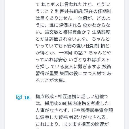
て ねとボスに⾔われたけど、どう い
うこと？ 利害共有組織 現在の任期制
は良くありません ⼀体何が、どのよ
うに、誰に評価される のかわからな
い。論⽂数と獲得資⾦か？ ⽣活態度
とかは評価されないよな。 ちゃんと
やっていても不安の強い任期制 損と
か得とか、⼀体何 の話？ ちゃんとや
っていれば安⼼ いざとなればポスト
を探し ている友⼈に繋ぎますよ 技術
習得が重要 集団の役に⽴つ⼈材で あ
ることが⼤事。
拠点形成 • 相互連携に乏しい組織で
16.
は、採⽤後の組織内連携を考慮した
⼈事がなされず、IFや獲得競争資⾦額
に偏重した候補 者選びがなされる。
これにより、ますます相互の関連が