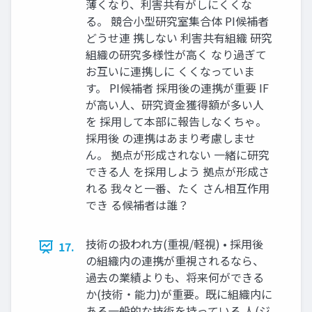
薄くなり、利害共有がしにくくな
る。 競合⼩型研究室集合体 PI候補者
どうせ連 携しない 利害共有組織 研究
組織の研究多様性が⾼く なり過ぎて
お互いに連携しに くくなっていま
す。 PI候補者 採⽤後の連携が重要 IF
が⾼い⼈、研究資⾦獲得額が多い⼈
を 採⽤して本部に報告しなくちゃ。
採⽤後 の連携はあまり考慮しませ
ん。 拠点が形成されない ⼀緒に研究
できる⼈ を採⽤しよう 拠点が形成さ
れる 我々と⼀番、たく さん相互作⽤
でき る候補者は誰？
技術の扱われ⽅(重視/軽視) • 採⽤後
17.
の組織内の連携が重視されるなら、
過去の業績よりも、将来何ができる
か(技術・能⼒)が重要。既に組織内に
ある⼀般的な技術を持っている ⼈(ジ