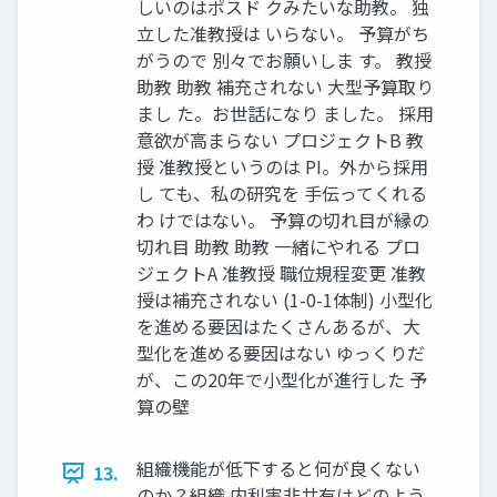
しいのはポスド クみたいな助教。 独
⽴した准教授は いらない。 予算がち
がうので 別々でお願いしま す。 教授
助教 助教 補充されない ⼤型予算取り
まし た。お世話になり ました。 採⽤
意欲が⾼まらない プロジェクトB 教
授 准教授というのは PI。外から採⽤
し ても、私の研究を ⼿伝ってくれる
わ けではない。 予算の切れ⽬が縁の
切れ⽬ 助教 助教 ⼀緒にやれる プロ
ジェクトA 准教授 職位規程変更 准教
授は補充されない (1-0-1体制) ⼩型化
を進める要因はたくさんあるが、⼤
型化を進める要因はない ゆっくりだ
が、この20年で⼩型化が進⾏した 予
算の壁
組織機能が低下すると何が良くない
13.
のか？組織 内利害⾮共有はどのよう