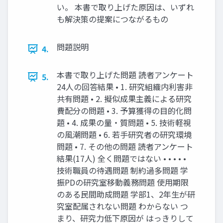
い。 本書で取り上げた原因は、いずれ
も解決策の提案につながるもの
問題説明
4.
本書で取り上げた問題 読者アンケート
5.
24⼈の回答結果 • 1. 研究組織内利害⾮
共有問題 • 2. 擬似成果主義による研究
費配分の問題 • 3. 予算獲得の⽬的化問
題 • 4. 成果の量・質問題 • 5. 技術軽視
の⾵潮問題 • 6. 若⼿研究者の研究環境
問題 • 7. その他の問題 読者アンケート
結果(17⼈) 全く問題ではない • • • • •
技術職員の待遇問題 制約過多問題 学
振PDの研究室移動義務問題 使⽤期限
のある⺠間助成問題 学部1、2年⽣が研
究室配属されない問題 わからない つ
まり、研究⼒低下原因が はっきりして