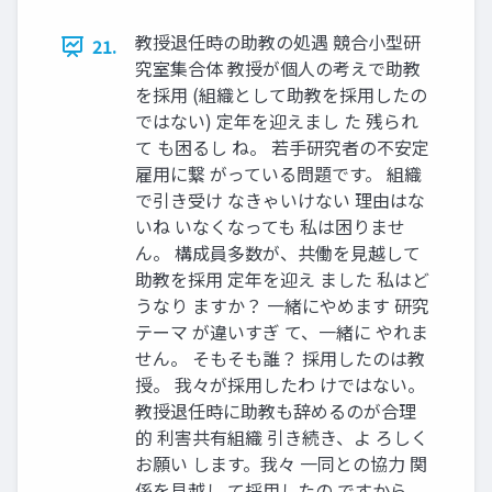
教授退任時の助教の処遇 競合⼩型研
21.
究室集合体 教授が個⼈の考えで助教
を採⽤ (組織として助教を採⽤したの
ではない) 定年を迎えまし た 残られ
て も困るし ね。 若⼿研究者の不安定
雇⽤に繋 がっている問題です。 組織
で引き受け なきゃいけない 理由はな
いね いなくなっても 私は困りませ
ん。 構成員多数が、共働を⾒越して
助教を採⽤ 定年を迎え ました 私はど
うなり ますか？ ⼀緒にやめます 研究
テーマ が違いすぎ て、⼀緒に やれま
せん。 そもそも誰？ 採⽤したのは教
授。 我々が採⽤したわ けではない。
教授退任時に助教も辞めるのが合理
的 利害共有組織 引き続き、よ ろしく
お願い します。我々 ⼀同との協⼒ 関
係を⾒越し て採⽤したの ですから。