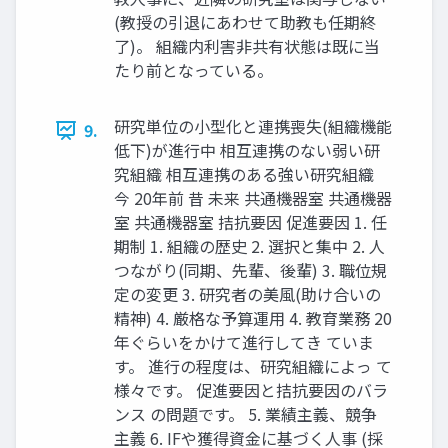
(教授の引退にあわせて助教も任期終
了)。 組織内利害⾮共有状態は既に当
たり前となっている。
研究単位の⼩型化と連携喪失(組織機能
9.
低下)が進⾏中 相互連携のない弱い研
究組織 相互連携のある強い研究組織
今 20年前 昔 未来 共通機器室 共通機器
室 共通機器室 拮抗要因 促進要因 1. 任
期制 1. 組織の歴史 2. 選択と集中 2. ⼈
つながり(同期、先輩、後輩) 3. 職位規
定の変更 3. 研究者の美⾵(助け合いの
精神) 4. 厳格な予算運⽤ 4. 教育業務 20
年ぐらいをかけて進⾏してき ていま
す。 進⾏の程度は、研究組織によっ て
様々です。 促進要因と拮抗要因のバラ
ンス の問題です。 5. 業績主義、競争
主義 6. IFや獲得資⾦に基づく⼈事 (採