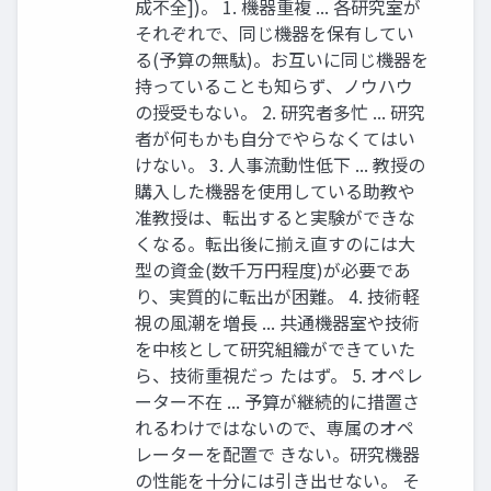
成不全])。 1. 機器重複 ... 各研究室が
それぞれで、同じ機器を保有してい
る(予算の無駄)。お互いに同じ機器を
持っていることも知らず、ノウハウ
の授受もない。 2. 研究者多忙 ... 研究
者が何もかも⾃分でやらなくてはい
けない。 3. ⼈事流動性低下 ... 教授の
購⼊した機器を使⽤している助教や
准教授は、転出すると実験ができな
くなる。転出後に揃え直すのには⼤
型の資⾦(数千万円程度)が必要であ
り、実質的に転出が困難。 4. 技術軽
視の⾵潮を増⻑ ... 共通機器室や技術
を中核として研究組織ができていた
ら、技術重視だっ たはず。 5. オペレ
ーター不在 ... 予算が継続的に措置さ
れるわけではないので、専属のオペ
レーターを配置で きない。研究機器
の性能を⼗分には引き出せない。 そ