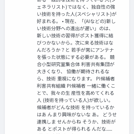
ェネラリスト)ではなく、独⾃性の強
い技術を持った⼈(スペシャリスト)が
好まれる。 • 現在、「(AIなどの)新し
い技術分野への進出が遅い」のは、
新しい技術の習得がポスト獲得に結
びつかないから。次に来る技術はな
んだろうか？と 若⼿が常にアンテナ
を張った状態にする必要がある。 競
合⼩型研究室集合体 利害共有集団が
⼤きくなり、 協働が期待されるな
ら、技術 重視になります。 PI候補者
利害共有組織 PI候補者 ⼀緒に働くこ
とで、我々の⽣ 産性を⾼めてくれる
⼈ (技術を持っている⼈)が欲しい。
候補者がどんな技術 を持っているか
はあ んまり興味がないな あ。 どうせ
連携しま せんからね そうか、技術が
ある とポストが得られる んだな.....