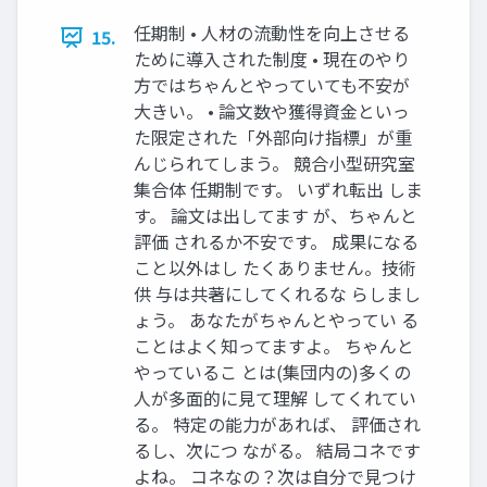
任期制 • ⼈材の流動性を向上させる
15.
ために導⼊された制度 • 現在のやり
⽅ではちゃんとやっていても不安が
⼤きい。 • 論⽂数や獲得資⾦といっ
た限定された「外部向け指標」が重
んじられてしまう。 競合⼩型研究室
集合体 任期制です。 いずれ転出 しま
す。 論⽂は出してます が、ちゃんと
評価 されるか不安です。 成果になる
こと以外はし たくありません。技術
供 与は共著にしてくれるな らしまし
ょう。 あなたがちゃんとやってい る
ことはよく知ってますよ。 ちゃんと
やっているこ とは(集団内の)多くの
⼈が多⾯的に⾒て理解 してくれてい
る。 特定の能⼒があれば、 評価され
るし、次につ ながる。 結局コネです
よね。 コネなの？次は⾃分で⾒つけ