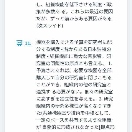
し、組織機能を低下させる制度・政
策が多数あ る。これらは最近の要因
だが、ずっと前からある要因がある
(次スライド)
機器を購⼊できる予算を研究者に配
11.
分する制度 • 昔からある⽇本独特の
制度 • 組織機能に重⼤な悪影響。研
究室の閉鎖性の原点とも⾔える。 1.
予算さえあれば、必要な機器を全部
購⼊して⾃分の研究室に閉じこもる
ことができ、組織内の他の研究室と
連携す る必要がない。個々の研究室
に⾼すぎる独⽴性を与える。 2. 研究
組織内の研究多様性が⾼くなりすぎ
た(共通機器室や技術を中核として、
⼀定のベースを共有するような組織
が ⾃発的に形成されなかった[拠点形