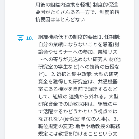
⽤後の組織内連携を軽視) 制度的促進
要因がたくさんある⼀⽅で、制度的拮
抗要因はほとんどない
組織機能低下の制度的要因 1. 任期制:
10.
⾃分の業績にならないことを忌避(討
論会やセミナーへの参加、業績リス
トへの寄与が⾒込めない研究⼈ 材(他
研究室の学⽣など)への技術の伝授な
ど)。 2. 選択と集中政策: ⼤型の研究
資⾦を獲得した研究室は、共通機器
室にある機器を⾃前で調達するなど
して、組織の 連携から外れる。⼤型
研究資⾦での助教採⽤は、組織の中
で活躍するかどうかという視点では
なされない(研究室 単位の⼈事)。 3.
職位規定の変更: 助⼿や助教授の職務
規定には教授を助けることという⽂