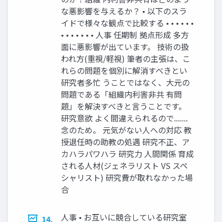
な悪影響を与えるか？ • 以下のスラ
イドで様々な観点で⽐較する • • • • • •
• • • • • • • ⼈事 任期制 拠点形成 多⽅
⾯に悪影響が出ています。 技術の扱
われ⽅(重視/軽視) 筆者の主張は、こ
れらの問題を個別に解消すべきとい
研究者多忙 うことではなく、⼤元の
問題である「組織内利害⾮共 有問
題」を解決すべきと⾔うことです。
研究意欲 よく間違えられるので.......
念のため。 元気がない⼈への対応 教
授退任時の助教の処遇 研究不正、ア
カハラパワハラ 研究⼒ ⼈間関係 育成
される⼈材(ジェネラリスト VS スペ
シャリスト) 研究費が取れなかった場
合
⼈事 • お互いに競合している研究室
14.