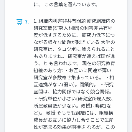
に、 この⾔葉を選んでいます。
1. 組織内利害⾮共有問題 研究組織内の
7.
研究室間(研究⼈材間)の利害⾮共有程
度が低すぎるために、 研究⼒低下につ
ながる様々な問題が起きている ⼤学の
研究室は、タコツボに 喩えられること
もありますね。 研究室が違えば国が違
う、と も⾔われます。 現在の研究教育
組織のあり⽅: ・お互いに関連が薄い
研究室が多数寄せ集まっている。 ・相
互連携がない(弱い)。閉鎖的。 ・研究
室間は、協⼒関係ではなく競合関係。
・研究単位が⼩さい(研究室所属⼈数、
所属教員数が少ない。教授1-助教1な
ど)。 教授 そもそも組織には、組織構
成員がお互いに協⼒し合うことで⽣産
性が⾼まる効果が期待さ れるが、この