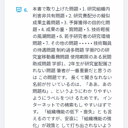
本書で取り上げた問題 • 1. 研究組織内
6.
利害⾮共有問題 • 2. 研究費配分の擬似
成果主義問題 • 3. 予算獲得の⽬的化問
題 • 4. 成果の量・質問題 • 5. 技術軽視
の⾵潮問題 • 6. 若⼿研究者の研究環境
問題 • 7. その他の問題 • • • • • 技術職員
の待遇問題 制約過多問題 学振PDの研
究室移動義務問題 使⽤期限のある⺠間
助成問題 学部1、2年⽣が研究室配属さ
れない問題 筆者が⼀番重要だと思うの
は この問題です。 ⻑くて聞きなれない
名前が付 いているのは、「ああ、あの
問題ね」、というようにわか りやすい
ようにラベルをつけ るためです。 イン
ターネットでの検索もし やすいはずで
す。 「組織機能の低下・喪失」と も⾔
えるのですが、安直に 「組織機能の強
化」が政策と して打ち出されないよう