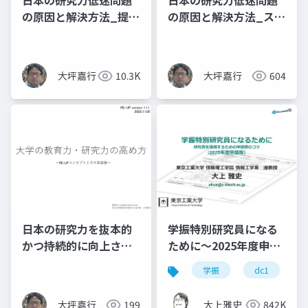
日本の研究力低迷問題
日本の研究力低迷問題
の原因と解決方法_提案
の原因と解決方法_スラ
資料
イド資料
大坪嘉行
10.3K
大坪嘉行
604
日本の研究力を抜本的
学振特別研究員になる
かつ持続的に向上させ
ために～2025年度申請
る方法
版
学振
dc1
大坪嘉行
199
大上雅史
842K