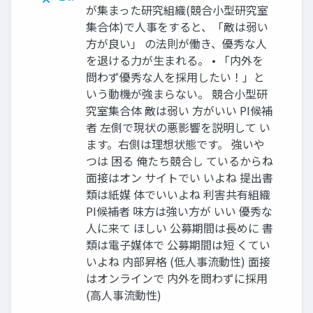
が集まった研究組織(競合⼩型研究室
集合体)で⼈事をすると、「敵は弱い
⽅が良い」 の法則が働き、優秀な⼈
を退ける⼒が⽣まれる。 • 「内外を
問わず優秀な⼈を採⽤したい！」と
いう動機が強まらない。 競合⼩型研
究室集合体 敵は弱い ⽅がいい PI候補
者 左側で現状の悪影響を説明して い
ます。右側は理想状態です。 強いや
つは 困る 俺たち競合し ているからね
⾯接はオン サイトでい いよね 提出書
類は紙媒 体でいいよね 利害共有組織
PI候補者 味⽅は強い⽅が いい 優秀な
⼈に来て ほしい 公募期間は⻑めに 書
類は電⼦媒体で 公募期間は短 くてい
いよね 内部昇格 (低⼈事流動性) ⾯接
はオンラインで 内外を問わずに採⽤
(⾼⼈事流動性)