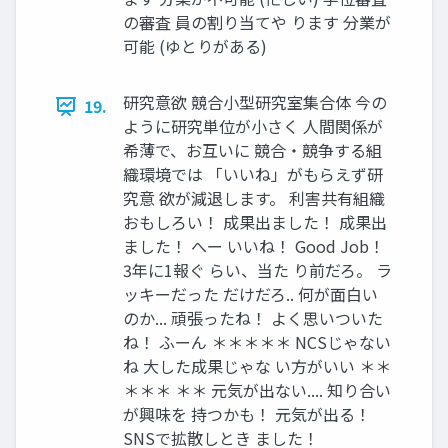
の審査 員の割り当てや ります 分業が
可能 (ゆとりがある)
研究意欲 競合⼩型研究室集合体 今の
19.
ように研究単位が⼩さく ⼈間関係が
希薄で、お互いに 競合・競争する組
織環境では 「いいね」がもらえず研
究意 欲が減退します。 利害共有組織
おもしろい！ 成果出ました！ 成果出
ました！ へー いいね！ Good Job！
3年に1報ぐ らい、当た り前だろ。 ラ
ッキーだった だけだろ.. 何が⾯⽩い
のか... 頑張ったね！ よく思いついた
ね！ ふーん ＊＊＊＊＊ NCSじゃない
ね ⼤した成果じゃな い⽅がいい ＊＊
＊＊＊ ＊＊ 元気が出ない.... 知り合い
が興味を 持つかも！ 元気が出る！
SNSで拡散しとき ました！