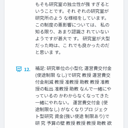
もそも研究室の独⽴性が強 すぎると
いうことです。それ ぞれの研究室が
研究所のよう な様相をしています。
この制度の悪影響については、 私の
知る限り、あまり認識さ れていない
ようですが甚⼤で す。 研究室が⼤型
だった時は、こ れでも良かったのだ
と思いま す。
補⾜: 研究単位の⼩型化 運営費交付⾦
12.
(使途制限 なし)で研究 教授 運営費交
付⾦削減 教授 准教授 助教 教授 准教
授の転出 准教授 助教 なんで⼀緒にや
っているの かわからなくなってきた
⼀緒にやれない。 運営費交付⾦ (使
途制限なし) がなくなりプロ ジェク
ト型研究 資⾦(強い使途 制限あり)で
研 究 予算の壁 教授 教授 教授 助教 欲