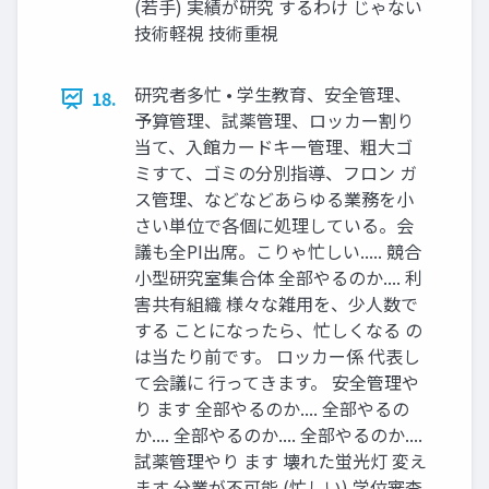
(若⼿) 実績が研究 するわけ じゃない
技術軽視 技術重視
研究者多忙 • 学⽣教育、安全管理、
18.
予算管理、試薬管理、ロッカー割り
当て、⼊館カードキー管理、粗⼤ゴ
ミすて、ゴミの分別指導、フロン ガ
ス管理、などなどあらゆる業務を⼩
さい単位で各個に処理している。会
議も全PI出席。こりゃ忙しい..... 競合
⼩型研究室集合体 全部やるのか.... 利
害共有組織 様々な雑⽤を、少⼈数で
する ことになったら、忙しくなる の
は当たり前です。 ロッカー係 代表し
て会議に ⾏ってきます。 安全管理や
り ます 全部やるのか.... 全部やるの
か.... 全部やるのか.... 全部やるのか....
試薬管理やり ます 壊れた蛍光灯 変え
ます 分業が不可能 (忙しい) 学位審査