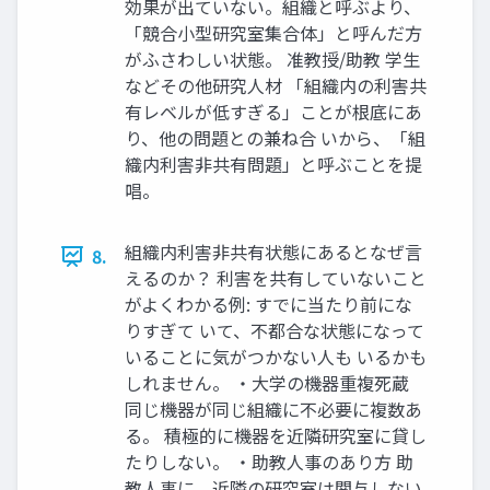
効果が出ていない。組織と呼ぶより、
「競合⼩型研究室集合体」と呼んだ⽅
がふさわしい状態。 准教授/助教 学⽣
などその他研究⼈材 「組織内の利害共
有レベルが低すぎる」ことが根底にあ
り、他の問題との兼ね合 いから、「組
織内利害⾮共有問題」と呼ぶことを提
唱。
組織内利害⾮共有状態にあるとなぜ⾔
8.
えるのか？ 利害を共有していないこと
がよくわかる例: すでに当たり前にな
りすぎて いて、不都合な状態になって
いることに気がつかない⼈も いるかも
しれません。 ・⼤学の機器重複死蔵
同じ機器が同じ組織に不必要に複数あ
る。 積極的に機器を近隣研究室に貸し
たりしない。 ・助教⼈事のあり⽅ 助
教⼈事に、近隣の研究室は関与しない