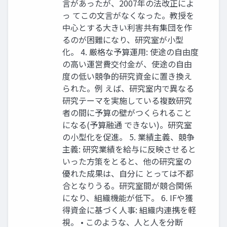
⾔があったが、2007年の法改正によ
っ てこの⽂⾔がなくなった。教授を
中⼼とする⼤きい利害共有集団を作
るのが困難になり、研究室が⼩型
化。 4. 厳格な予算運⽤: 使途の⾃由度
の⾼い運営費交付⾦が、使途の⾃由
度の低い競争的研究資⾦に置き換え
られた。例 えば、研究室内で異なる
研究テーマを実施している複数研究
者の間に予算の壁がつくられること
になる(予算融通 できない)。研究室
の⼩型化を促進。 5. 業績主義、競争
主義: 研究業績を給与に反映させると
いった⽅策をとると、他の研究室の
優れた成果は、⾃分に とっては不都
合となりうる。研究室間が競合関係
になり、組織機能が低下。 6. IFや獲
得資⾦に基づく⼈事: 組織内連携を軽
視。 • このような、⼈と⼈を分断