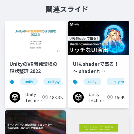
関連スライド
UnityのVR開発環境の
UIもshaderで盛る！
現状整理 2022
〜 shaderと
animationで作るリッ
unity
unitysync
unity
unitysync
チなUI演出
Unity
Unity
188.3K
150K
Technologies
Technologies
Japan
Japan