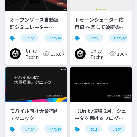
オープンソース自動運
トゥーンシェーダー応
転シミュレーター
用編 ～楽して破綻のな
「AWSIM」のご紹介と
いアウトラインを目指
unity
unitysync
unity
unitysync
実装事例
して～
Unity
Unity
136.8K
106K
Technologies
Technologies
Japan
Japan
モバイル向け大量描画
【Unity道場 2月】シェ
テクニック
ーダを書けるプログラ
マになろう
unity
unitysync
gpu
unity