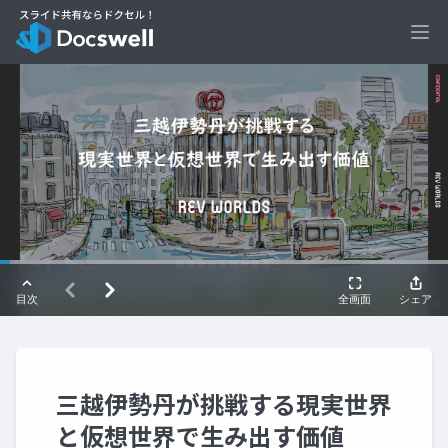
Ope
三越伊勢丹が挑戦する現実世界
と仮想世界で生み出す価値