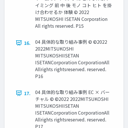
イミング 前 中 後 モノ コト ヒト を掛
け合わせるか 体験 © 2022
MITSUKOSHI ISETAN Corporation
All rights reserved. P15
04 具体的な取り組み事例 © ©2022
16.
2022MITSUKOSHI
MITSUKOSHIISETAN
ISETANCorporation CorporationAll
Allrights rightsreserved. reserved.
P16
04 具体的な取り組み事例 EC × バー
17.
チャル © ©2022 2022MITSUKOSHI
MITSUKOSHIISETAN
ISETANCorporation CorporationAll
Allrights rightsreserved. reserved.
P17