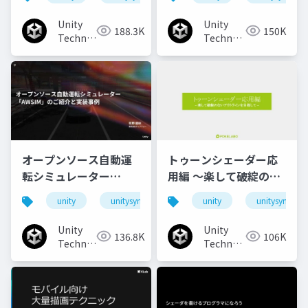
チなUI演出
Unity
Unity
188.3K
150K
Technologies
Technologies
Japan
Japan
オープンソース自動運
トゥーンシェーダー応
転シミュレーター
用編 ～楽して破綻のな
「AWSIM」のご紹介と
いアウトラインを目指
unity
unitysync
unity
unitysync
実装事例
して～
Unity
Unity
136.8K
106K
Technologies
Technologies
Japan
Japan