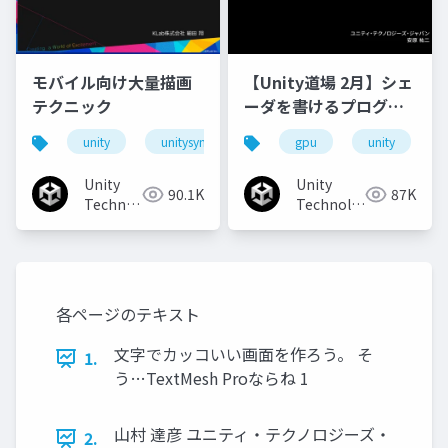
モバイル向け大量描画
【Unity道場 2月】シェ
テクニック
ーダを書けるプログラ
マになろう
unity
unitysync
gpu
unity
Unity
Unity
90.1K
87K
Technologies
Technologies
Japan
Japan
各ページのテキスト
文字でカッコいい画面を作ろう。 そ
1.
う…TextMesh Proならね 1
山村 達彦 ユニティ・テクノロジーズ・
2.