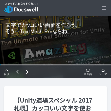
Ope
【Unity道場スペシャル 2017
札幌】カッコいい文字を使お