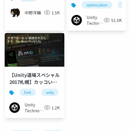
Tips
optimization
ui
中野洋輔
1.5K
Unity
51.5K
Technologies
Japan
【Unity道場スペシャル
2017札幌】カッコいい
文字を使おう、そう
font
unity
unity3d
unity道場
uni
text meshならね
Unity
1.2K
Technologies
Japan