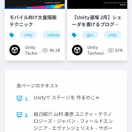
モバイル向け大量描画
【Unity道場 2月】シェ
テクニック
ーダを書けるプログラ
マになろう
unity
unitysync
gpu
unity
Unity
Unity
90.1K
87K
Technologies
Technologies
Japan
Japan
各ページのテキスト
Unityで ステージを 作るのじゃ
1.
⾃⼰紹介 ⼭村 達彦 ユニティ・テクノ
2.
ロジーズ・ジャパン - フィールドエン
ジニア - エヴァンジェリスト - サポー