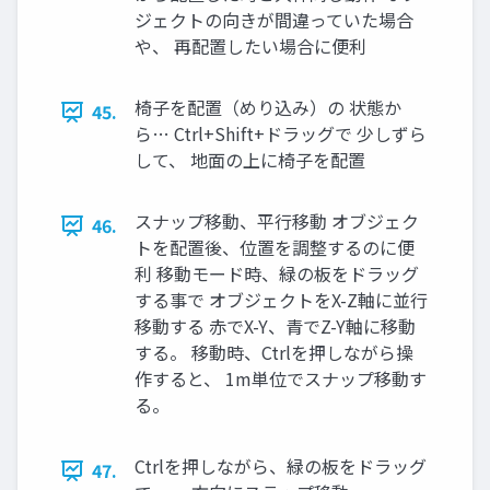
ジェクトの向きが間違っていた場合
や、 再配置したい場合に便利
椅⼦を配置（めり込み）の 状態か
45.
ら… Ctrl+Shift+ドラッグで 少しずら
して、 地⾯の上に椅⼦を配置
スナップ移動、平⾏移動 オブジェク
46.
トを配置後、位置を調整するのに便
利 移動モード時、緑の板をドラッグ
する事で オブジェクトをX-Z軸に並⾏
移動する ⾚でX-Y、⻘でZ-Y軸に移動
する。 移動時、Ctrlを押しながら操
作すると、 1m単位でスナップ移動す
る。
Ctrlを押しながら、緑の板をドラッグ
47.