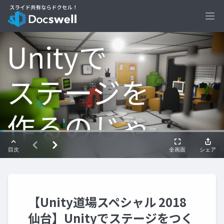
Ope
【Unity道場スペシャル 2018
仙台】Unityでステージをつく