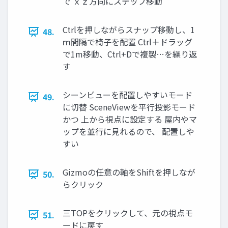
で ｘｚ⽅向にステップ移動
Ctrlを押しながらスナップ移動し、1
48.
ｍ間隔で椅⼦を配置 Ctrl＋ドラッグ
で1m移動、Ctrl+Dで複製…を繰り返
す
シーンビューを配置しやすいモード
49.
に切替 SceneViewを平⾏投影モード
かつ 上から視点に設定する 屋内やマ
ップを並⾏に⾒れるので、 配置しや
すい
Gizmoの任意の軸をShiftを押しなが
50.
らクリック
三TOPをクリックして、元の視点モ
51.
ードに戻す