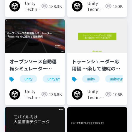
Unity
Unity
188.3K
150K
Technologies
Technologies
Japan
Japan
オープンソース自動運
トゥーンシェーダー応
転シミュレーター
用編 ～楽して破綻のな
「AWSIM」のご紹介と
いアウトラインを目指
unity
unitysync
unity
unitysync
実装事例
して～
Unity
Unity
136.8K
106K
Technologies
Technologies
Japan
Japan