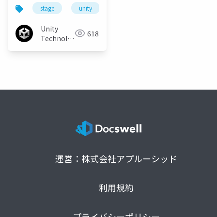
テージをつくるのじゃ
stage
unity
unity3d
unity道場
un
Unity
618
Technologies
Japan
運営：株式会社アプルーシッド
利用規約
プライバシーポリシー