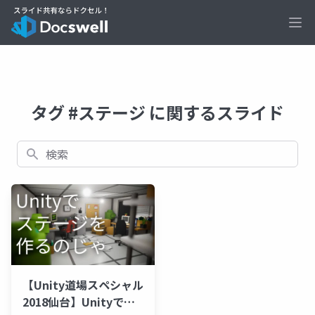
Ope
タグ #ステージ に関するスライド
検索
【Unity道場スペシャル
2018仙台】Unityでス