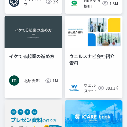
HRBrain
2K
1.3M
ブ
採用
イケてる起業の進め方
ウェルスナビ会社紹介
資料
北原麦郎
1M
ウェル
883.3K
スナビ
株式会
社