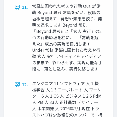
常識に囚われた考えや行動 Out of 常
11.
軌 Beyond 思考 常識を疑い、役職の
垣根を越えて 発想や知恵を絞り、発
明を追求します Beyond 常軌
『Beyond 思考』と『玄人 実行』の2
つの行動原理を柱に、 『常軌を超
えた』成長の実現を目指します
Under 常軌 常識に囚われた考えや行
動 玄人 実行 アイディアをアイディア
のままで 終わらせず、実現可能な手
段に 落とし込み、実行に移します
エンジニア 11 ソフトウェア 人 1 機
12.
械学習 人 1 3 コーポレート 人 マーケ
ター 6 人 1 CS 人 ビジネス 1 2 6 PdM
人 PM 人 33人 正社員数 デザイナー
人 事業開発 人 2026年7月 現在 トラ
ストハブは少数精鋭のメンバーで 構