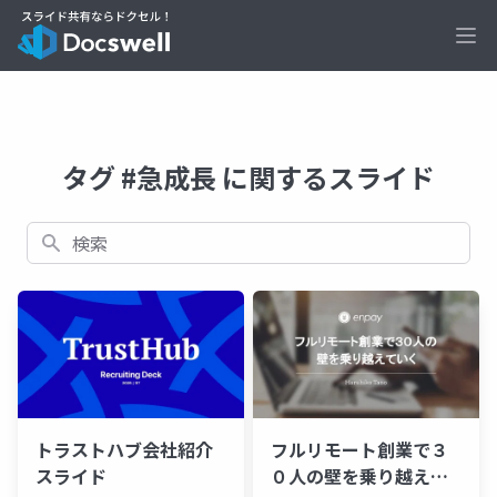
Ope
タグ #急成長 に関するスライド
検索
トラストハブ会社紹介
フルリモート創業で３
スライド
０人の壁を乗り越えて