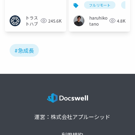
いく
フルリモート
リモ
トラス
haruhiko
245.6K
4.8K
トハブ
tano
#急成長
運営：株式会社アプルーシッド
利用規約