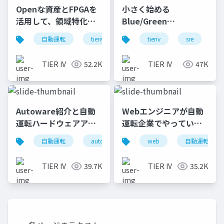
Openな資産とFPGAを
小さく始める
活用して、領域特化型
Blue/Green
のProcessorを作ろ
Deployment
自動運転
tieriv
fpga
tieriv
rtl
sre
autowar
c
う！
TIER IV
52.2K
TIER IV
47K
Autoware紹介と自動
Webエンジニアが自動
運転ハードウェアアー
運転企業でやっている
キテクチャ
こと
自動運転
autoware
tieriv
web
fpga
自動運転
rt
TIER IV
39.7K
TIER IV
35.2K