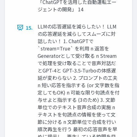
「ChatGPTを活用した自動運転エー
ジェントの開発」 14
LLMの応答遅延を減らしたい！ LLM
15.
の応答遅延を減らしてスムーズに対
話したい！ 1. ChatGPTで
`stream=True` を利用 n 返答を
Generatorとして受け取る n Stream
で処理を受け取ることで音声対話だ
とGPT-4と GPT-3.5-Turboの体感遅
延が変わらない 2. プロンプトの工夫
n 短い応答を指示する (or 文字数を指
定してもOK) n 可能な限り句読点を付
与せよと指示する (3のため) 3. 文節
単位でのテキスト音声合成の実施 n
テキストを句読点の情報を使って文
節に分ける n 文節単位で合成を行い
順次再生を行う 最初の応答音声を早
めに提示し、再生している時間を目