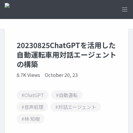
Ope
20230825ChatGPTを活用した
自動運転車用対話エージェント
の構築
8.7K Views
October 20, 23
#ChatGPT
#自動運転
#音声処理
#対話エージェント
#林 知樹