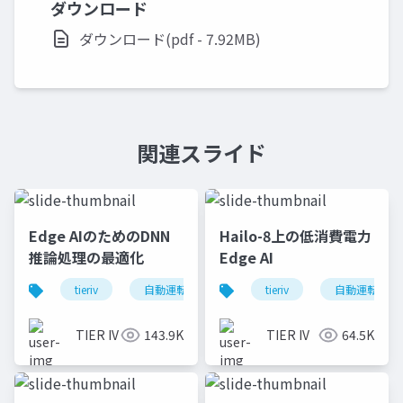
ダウンロード
ダウンロード(pdf - 7.92MB)
関連スライド
Edge AIのためのDNN
Hailo-8上の低消費電力
推論処理の最適化
Edge AI
tieriv
自動運転
computing
tieriv
tierivmeetup
自動運転
TIER IV
143.9K
TIER IV
64.5K