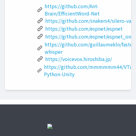
https://github.com/Ant-
Brain/EfficientWord-Net
https://github.com/snakers4/silero-vad
https://github.com/espnet/espnet
https://github.com/espnet/espnet_onn
https://github.com/guillaumekln/faster
whisper
https://voicevox.hiroshiba.jp/
https://github.com/mmmmmm44/VTub
Python-Unity