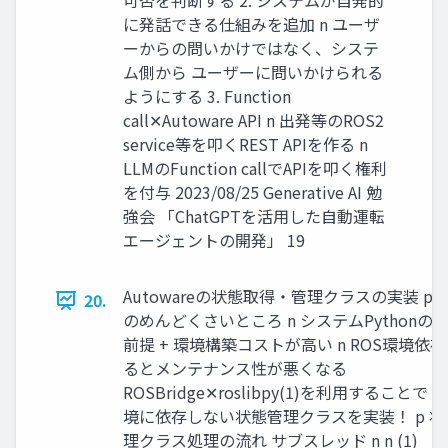
可否を判断する 2. システムが自発的
に発話できる仕組みを追加 n ユーザ
ーからの問いかけではなく、システ
ム側から ユーザーに問いかけられる
ようにする 3. Function
call✕Autoware API n 出発等のROS2
service等を叩くREST APIを作る n
LLMのFunction callでAPIを叩く権利
を付与 2023/08/25 Generative AI 勉
強会 「ChatGPTを活用した自動運転
エージェントの開発」 19
Autowareの状態取得・管理クラスの実装 p R
20.
のめんどくさいところ n システムPythonの
前提 + 環境構築コストが高い n ROS環境依
るとメンテナンス性が悪くなる
ROSBridge✕roslibpy(1)を利用することで 
境に依存しない状態管理クラスを実装！ p 状
理クラス処理の流れ サブスレッド n n (1)