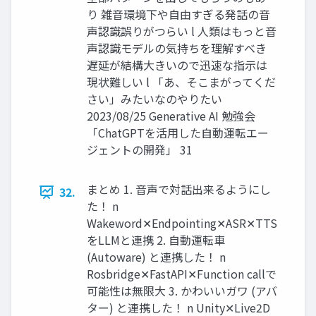
り 雑音環境下や自由すぎる発話の音
声認識誤りがつらい l 人類はもっと音
声認識モデルの気持ちを理解すべき
遅延が結構大きいので迅速な指示は
現状難しい l 「あ、そこまがってくだ
さい」みたいなのやりたい
2023/08/25 Generative AI 勉強会
「ChatGPTを活用した自動運転エー
ジェントの開発」 31
まとめ 1. 音声で対話出来るようにし
32.
た！ n
Wakeword✕Endpointing✕ASR✕TTS
をLLMと連携 2. 自動運転車
(Autoware) と連携した！ n
Rosbridge✕FastAPI✕Function callで
可能性は無限大 3. かわいいガワ (アバ
ター) と連携した！ n Unity✕Live2D