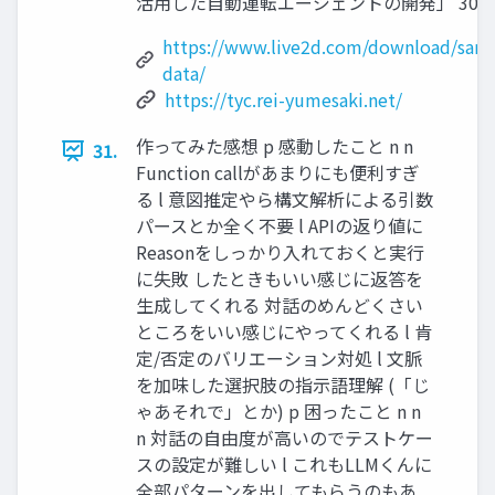
活用した自動運転エージェントの開発」 30
https://www.live2d.com/download/sam
data/
https://tyc.rei-yumesaki.net/
作ってみた感想 p 感動したこと n n
31.
Function callがあまりにも便利すぎ
る l 意図推定やら構文解析による引数
パースとか全く不要 l APIの返り値に
Reasonをしっかり入れておくと実行
に失敗 したときもいい感じに返答を
生成してくれる 対話のめんどくさい
ところをいい感じにやってくれる l 肯
定/否定のバリエーション対処 l 文脈
を加味した選択肢の指示語理解 (「じ
ゃあそれで」とか) p 困ったこと n n
n 対話の自由度が高いのでテストケー
スの設定が難しい l これもLLMくんに
全部パターンを出してもらうのもあ