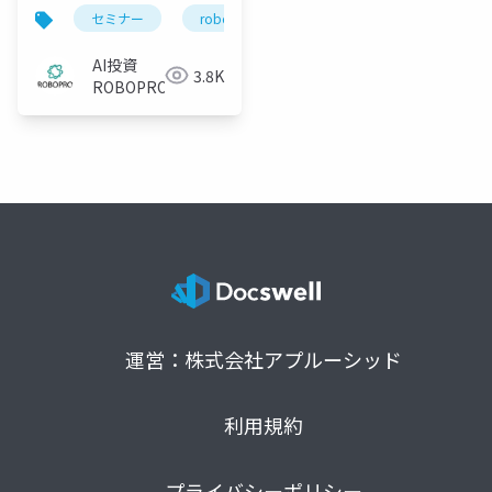
向け】2026年5月 AI予
セミナー
robopro
roboproセミナー
資
測と市況がわかる 直
近までの運用振り返り
AI投資
3.8K
と今月の注目トピック
ROBOPRO
ス
運営：株式会社アプルーシッド
利用規約
プライバシーポリシー