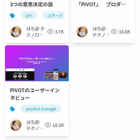
3つの意思決定の話
「PIVOT」 プロダク
トチームについて
pm
スタートアップ
はち@ テ
はち@
3.7K
33.8K
クノロジ
テクノロ
ーメディ
ジーメデ
ア
ィア
「Newbee」
「Newbee」
PIVOTのユーザーイン
タビュー
product manager
ユーザーインタビュー
はち@
18.2K
テクノロ
ジーメデ