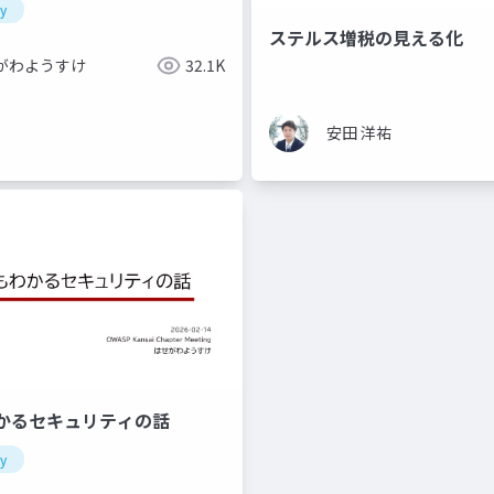
ty
ステルス増税の見える化
がわようすけ
32.1K
安田 洋祐
かるセキュリティの話
ty