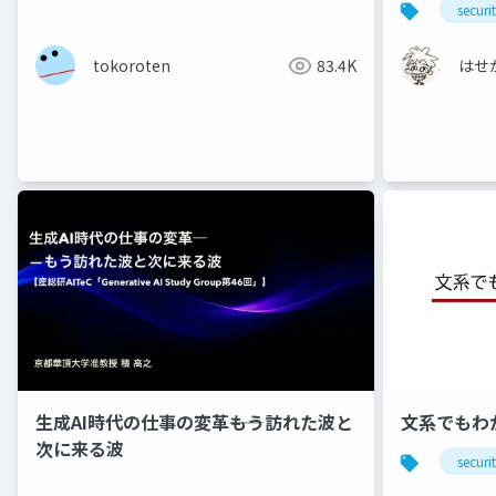
securi
tokoroten
83.4K
はせ
生成AI時代の仕事の変革――もう訪れた波と
文系でもわ
次に来る波
securi