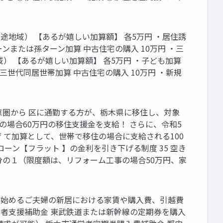
途地域） 【あるが嬉しい加算額】 各5万円 ・居住誘
ーンまたは孫ターン加算 中古住宅の購入 10万円 ・三
） 【あるが嬉しい加算額】 各5万円 ・子ども加算
三世代同居世帯加算 中古住宅の購入 10万円 ・新規
東京圏から 区に通勤する方が、栃木県に移住し、対象
住の場合60万円の移住支援金を支給！ さらに、令和5
 て加算として、世帯で移住の場合に支給される100
ーン【フラット 】の金利を引き下げる制度 35 空き
分の１（限度額は、リフォーム工事の場合50万円、家
活を始めるご夫婦の新居における家賃や購入費、引越費
勤者支援補助金 東武鉄道または新幹線の定期券を購入