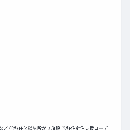
など ②移住体験施設が２施設 ③移住定住支援コーデ