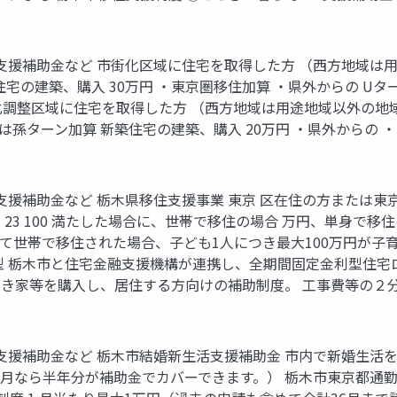
支援補助金など 市街化区域に住宅を取得した方 （西方地域は用
住宅の建築、購入 30万円 ・東京圏移住加算 ・県外からの Uタ
化調整区域に住宅を取得した方 （西方地域は用途地域以外の地域
は孫ターン加算 新築住宅の建築、購入 20万円 ・県外からの ・
U支援補助金など 栃木県移住支援事業 東京 区在住の方または
 23 100 満たした場合に、世帯で移住の場合 万円、単身で移
して世帯で移住された場合、子ども1人につき最大100万円が子育
型 栃木市と住宅金融支援機構が連携し、全期間固定金利型住宅ロ
空き家等を購入し、居住する方向けの補助制度。 工事費等の２
U支援補助金など 栃木市結婚新生活支援補助金 市内で新婚生
円/月なら半年分が補助金でカバーできます。） 栃木市東京都通