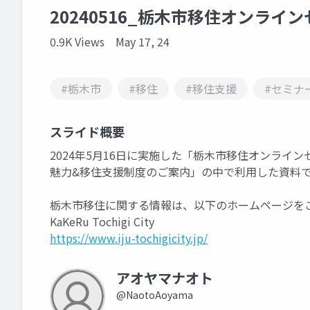
20240516_栃木市移住オンライ
0.9K Views
May 17, 24
#栃木市
#移住
#移住支援
#セミナ
スライド概要
2024年5月16日に実施した「栃木市移住オンラ
魅力&移住支援制度のご案内」の中で利用した資料
栃木市移住に関する情報は、以下のホームページを
KaKeRu Tochigi City
https://www.iju-tochigicity.jp/
アオヤマナオト
@NaotoAoyama