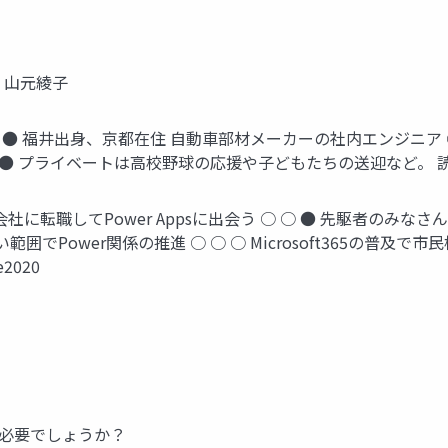
7 山元綾子
657 ● ● 福井出身、京都在住 自動車部材メーカーの社内エンジニ
 ● プライベートは高校野球の応援や子どもたちの送迎など。
年 現在の会社に転職してPower Appsに出会う ○ ○ ● 先駆
でPower関係の推進 ○ ○ ○ Microsoft365の普及で
2020
」は必要でしょうか？