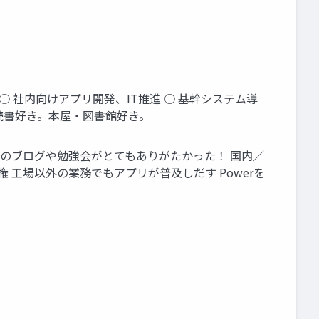
ア ○ 社内向けアプリ開発、IT推進 ○ 基幹システム導
 読書好き。本屋・図書館好き。
者のみなさんのブログや勉強会がとてもありがたかった！ 国内／
市民権 工場以外の業務でもアプリが普及しだす Powerを