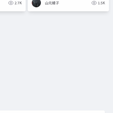
2.7K
山元綾子
1.5K