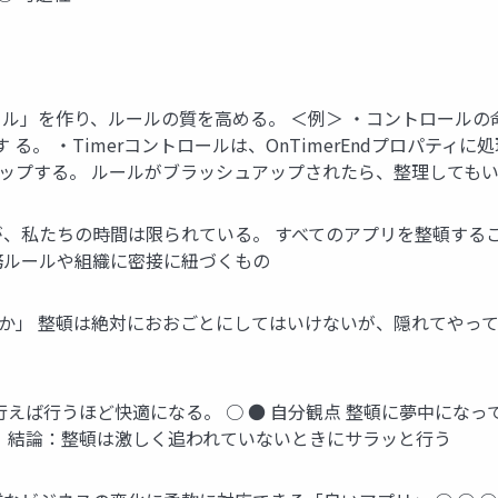
ール」を作り、ルールの質を高める。 ＜例＞ ・コントロール
 る。 ・Timerコントロールは、OnTimerEndプロパティ
アップする。 ルールがブラッシュアップされたら、整理しても
が、私たちの時間は限られている。 すべてのアプリを整頓するこ
務ルールや組織に密接に紐づくもの
のか」 整頓は絶対におおごとにしてはいけないが、隠れてやっ
行えば行うほど快適になる。 ○ ● 自分観点 整頓に夢中になっ
。 結論：整頓は激しく追われていないときにサラッと行う