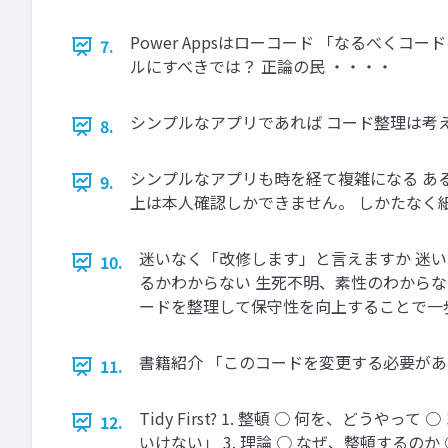
Power Appsはローコード 「なるべ
7.
ルにすべきでは？ 正論の民 ・・・・
シンプルなアプリであれば コード整理は考
8.
シンプルなアプリも時を経て複雑になる あ
9.
上は本人確認しかできません。 しかたなく紙
迷いなく「改修します」と言えますか 迷いに
10.
るかわからない 生死不明、素性のわからな
ードを整理して保守性を向上することで一
書籍紹介 「このコードを変更する必要があ
11.
Tidy First? 1. 整頓 ○ 何を、ど
12.
いけない」 3. 理論 ○ なぜ、整頓するのか 