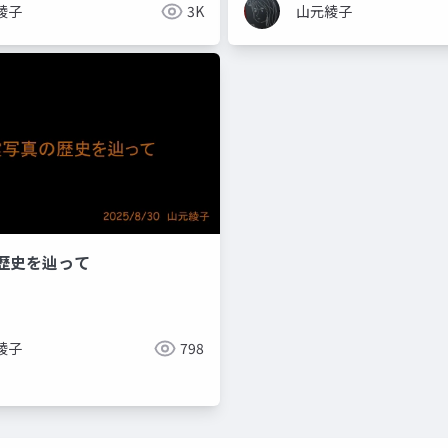
綾子
3K
山元綾子
歴史を辿って
綾子
798