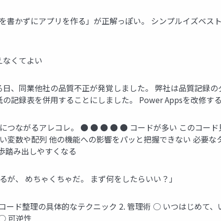
くコードを書かずにアプリを作る」が正解っぽい。 シンプルイズベ
えなくてよい
る日、同業他社の品質不正が発覚しました。 弊社は品質記録の
の記録表を併用することにしました。 Power Appsを改修
つながるアレコレ。 ● ● ● ● ● コードが多い このコー
い変数や配列 他の機能への影響をパッと把握できない 必要な
歩踏み出しやすくなる
るが、 めちゃくちゃだ。 まず何をしたらいい？」
うやって ○ コード整理の具体的なテクニック 2. 管理術 ○ いつは
○ 可逆性