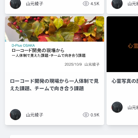
山元綾子
4.5K
山元
ローコード開発の現場から一人体制で見
心霊写真の
えた課題、チームで向き合う課題
山元
山元綾子
0.9K