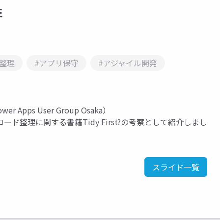
性
整理
#アプリ保守
#アジャイル開発
 Apps User Group Osaka）
整理に関する書籍Tidy First?の考察として紹介しまし
スライド一覧