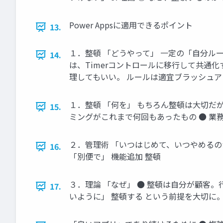
Power Appsに適用できるポイント
13.
１．整頓 「どうやって」 一定の「自分ル
14.
は、Timerコントロールに移行して共通化す
理してもいい。 ルールは適宜ブラッシュ
１．整頓 「何を」 もちろん整頓は大切だ
15.
ミングがこれまで何回もあったもの ● 業
２．管理術 「いつはじめて、いつやめる
16.
「別便で」 機能追加 整頓
３．理論 「なぜ」 ● 整頓は自分が顧客。
17.
いように」 整頓する という前提を大切に