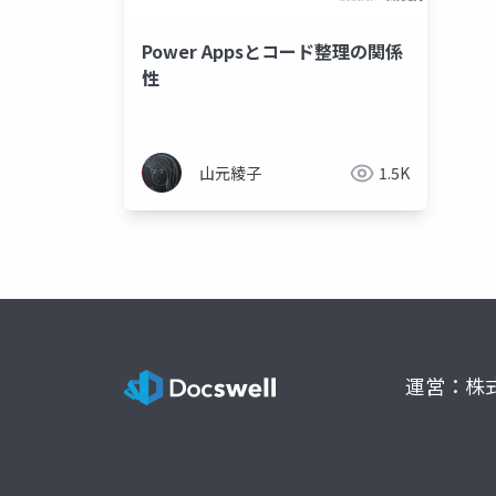
Power Appsとコード整理の関係
性
山元綾子
1.5K
運営：株