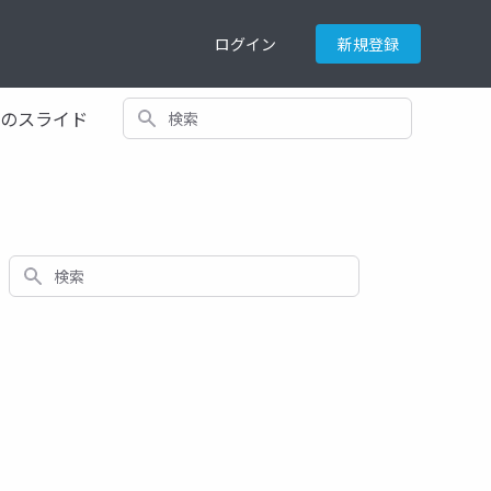
ログイン
新規登録
検索
てのスライド
検索