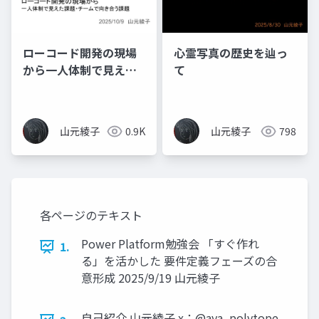
ローコード開発の現場
心霊写真の歴史を辿っ
から一人体制で見えた
て
課題、チームで向き合
う課題
山元綾子
0.9K
山元綾子
798
各ページのテキスト
Power Platform勉強会 「すぐ作れ
1.
る」を活かした 要件定義フェーズの合
意形成 2025/9/19 山元綾子
自己紹介 山元綾子 x：@aya_polytope