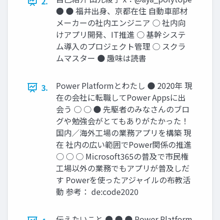
2.
● ● 福井出身、京都在住 自動車部材
メーカーの社内エンジニア ○ 社内向
けアプリ開発、IT推進 ○ 基幹システ
ム導入のプロジェクト管理 ○ スクラ
ムマスター ● 趣味は読書
Power Platformとわたし ● 2020年 現
3.
在の会社に転職してPower Appsに出
会う ○ ○ ● 先駆者のみなさんのブロ
グや勉強会がとてもありがたかった！
国内／海外工場の業務アプリを構築 現
在 社内の広い範囲でPower関係の推進
○ ○ ○ Microsoft365の普及で市民権
工場以外の業務でもアプリが普及しだ
す Powerを使ったアジャイルの布教活
動 参考： de:code2020
伝えたいこと ● ● ● Power Platform