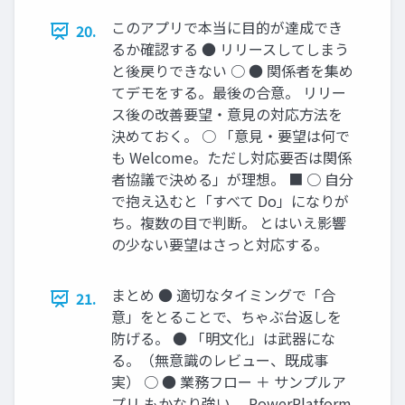
このアプリで本当に目的が達成でき
20.
るか確認する ● リリースしてしまう
と後戻りできない ○ ● 関係者を集め
てデモをする。最後の合意。 リリー
ス後の改善要望・意見の対応方法を
決めておく。 ○ 「意見・要望は何で
も Welcome。ただし対応要否は関係
者協議で決める」が理想。 ■ ○ 自分
で抱え込むと「すべて Do」になりが
ち。複数の目で判断。 とはいえ影響
の少ない要望はさっと対応する。
まとめ ● 適切なタイミングで「合
21.
意」をとることで、ちゃぶ台返しを
防げる。 ● 「明文化」は武器にな
る。（無意識のレビュー、既成事
実） ○ ● 業務フロー ＋ サンプルア
プリ もかなり強い。 PowerPlatform