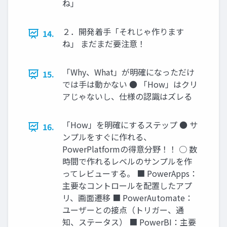
ね」
２．開発着手「それじゃ作ります
14.
ね」 まだまだ要注意！
「Why、What」が明確になっただけ
15.
では手は動かない ● 「How」はクリ
アじゃないし、仕様の認識はズレる
「How」を明確にするステップ ● サ
16.
ンプルをすぐに作れる、
PowerPlatformの得意分野！！ ○ 数
時間で作れるレベルのサンプルを作
ってレビューする。 ■ PowerApps：
主要なコントロールを配置したアプ
リ、画面遷移 ■ PowerAutomate：
ユーザーとの接点（トリガー、通
知、ステータス） ■ PowerBI：主要