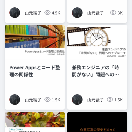
山元綾子
4.5K
山元綾子
3K
Power Appsとコード整
兼務エンジニアの「時
理の関係性
間がない」問題へのア
プローチ
山元綾子
1.5K
山元綾子
1.5K