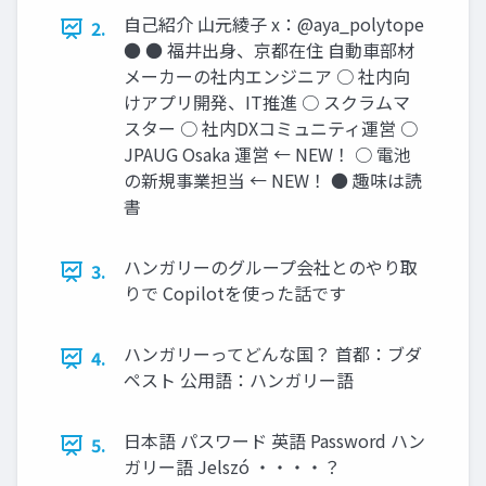
自己紹介 山元綾子 x：@aya_polytope
2.
● ● 福井出身、京都在住 自動車部材
メーカーの社内エンジニア ○ 社内向
けアプリ開発、IT推進 ○ スクラムマ
スター ○ 社内DXコミュニティ運営 ○
JPAUG Osaka 運営 ← NEW！ ○ 電池
の新規事業担当 ← NEW！ ● 趣味は読
書
ハンガリーのグループ会社とのやり取
3.
りで Copilotを使った話です
ハンガリーってどんな国？ 首都：ブダ
4.
ペスト 公用語：ハンガリー語
日本語 パスワード 英語 Password ハン
5.
ガリー語 Jelszó ・・・・？