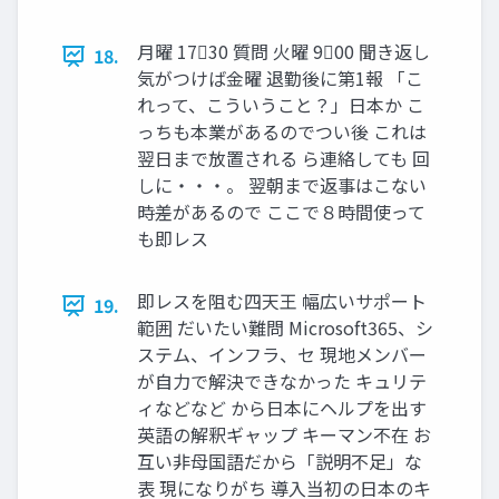
月曜 1730 質問 火曜 900 聞き返し
18.
気がつけば金曜 退勤後に第1報 「こ
れって、こういうこと？」日本か こ
っちも本業があるのでつい後 これは
翌日まで放置される ら連絡しても 回
しに・・・。 翌朝まで返事はこない
時差があるので ここで８時間使って
も即レス
即レスを阻む四天王 幅広いサポート
19.
範囲 だいたい難問 Microsoft365、シ
ステム、インフラ、セ 現地メンバー
が自力で解決できなかった キュリテ
ィなどなど から日本にヘルプを出す
英語の解釈ギャップ キーマン不在 お
互い非母国語だから「説明不足」な
表 現になりがち 導入当初の日本のキ