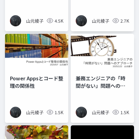
し付ける
の合意形成
山元綾子
4.5K
山元綾子
2.7K
Power Appsとコード整
兼務エンジニアの「時
理の関係性
間がない」問題へのア
プローチ
山元綾子
1.5K
山元綾子
1.5K