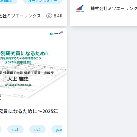
seminar
オープンセミナー
accessibility
a11y
ア
株式会社ミツエーリン
会社ミツエーリンクス
8.4K
究員になるために～2025年
techfeed
techfeed_experts_night
dc1
dc2
jsps
pd