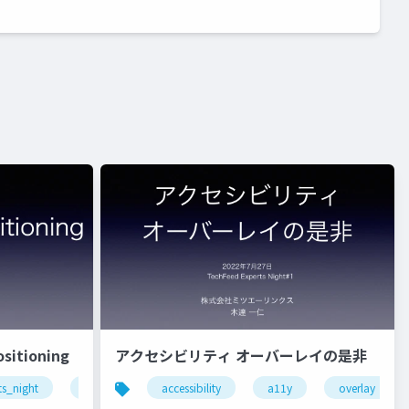
itioning
アクセシビリティ オーバーレイの是非
ts_night
techfeed
accessibility
a11y
overlay