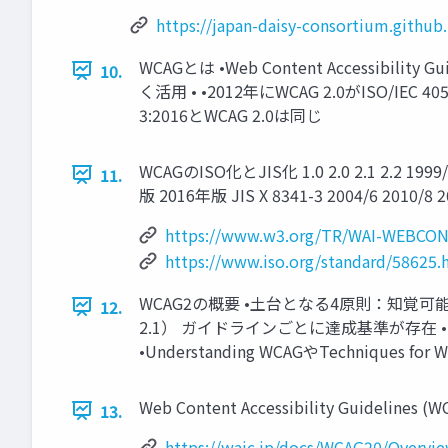
https://japan-daisy-consortium.github
WCAGとは •Web Content Accessibili
10.
く活用 • •2012年にWCAG 2.0がISO/IEC 
3:2016とWCAG 2.0は同じ
WCAGのISO化とJIS化 1.0 2.0 2.1 2.2 1
11.
版 2016年版 JIS X 8341-3 2004/6 2010/8 2
https://www.w3.org/TR/WAI-WEBCO
https://www.iso.org/standard/58625.
WCAG2の概要 •土台となる4原則：知覚
12.
2.1） ガイドラインごとに達成基準が存在 •
•Understanding WCAGやTechniques for
Web Content Accessibility Guidelines (W
13.
https://waic.jp/docs/WCAG20/Overvi