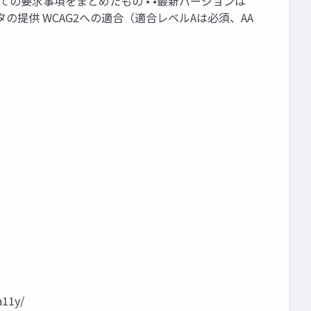
についての要求事項をまとめたもの • •最新バージョンは
ータの提供 WCAG2への適合（適合レベルAは必須、AA
a11y/