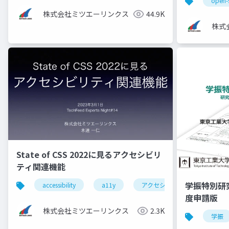
open-
株式会社ミツエーリンクス
44.9K
株式
State of CSS 2022に見るアクセシビリ
ティ関連機能
学振特別研
accessibility
a11y
アクセシビリティ
css
度申請版
株式会社ミツエーリンクス
2.3K
学振