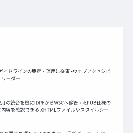
関連ガイドラインの策定・運用に従事 •ウェブアクセシビ
WG リーダー
の統合を機にIDPFからW3Cへ移管 • •EPUB仕様の
すれば内容を確認できる XHTMLファイルやスタイルシー