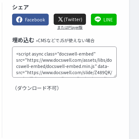
シェア
(Twitter)
Facebook
LINE
またはPlayer版
埋め込む
»CMSなどでJSが使えない場合
（ダウンロード不可）