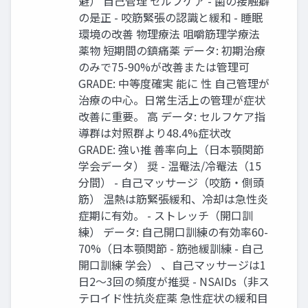
避） ⾃⼰管理 セルフケア - ⻭の接触癖
の是正 - 咬筋緊張の認識と緩和 - 睡眠
環境の改善 物理療法 咀嚼筋理学療法
薬物 短期間の鎮痛薬 データ: 初期治療
のみで75-90%が改善または管理可
GRADE: 中等度確実 能に 性 ⾃⼰管理が
治療の中⼼。⽇常⽣活上の管理が症状
改善に重要。 ⾼ データ: セルフケア指
導群は対照群より48.4%症状改
GRADE: 強い推 善率向上（⽇本顎関節
学会データ） 奨 - 温罨法/冷罨法（15
分間） - ⾃⼰マッサージ（咬筋‧側頭
筋） 温熱は筋緊張緩和、冷却は急性炎
症期に有効。 - ストレッチ（開⼝訓
練） データ: ⾃⼰開⼝訓練の有効率60-
70%（⽇本顎関節 - 筋弛緩訓練 - ⾃⼰
開⼝訓練 学会） 、⾃⼰マッサージは1
⽇2〜3回の頻度が推奨 - NSAIDs（⾮ス
テロイド性抗炎症薬 急性症状の緩和⽬