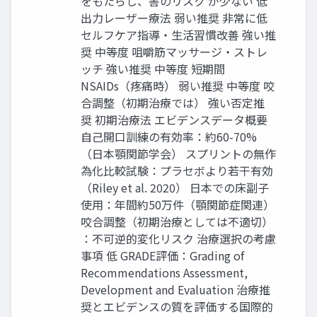
をもたらし、害のリスク が少ない 低
出⼒レーザー療法 弱い推奨 ⾮常に低
セルフケア指導‧⽣活習慣改善 強い推
奨 中等度 咀嚼筋マッサージ‧ストレ
ッチ 強い推奨 中等度 短期間
NSAIDs（疼痛時） 弱い推奨 中等度 咬
合調整（初期治療では） 強い否定推
奨 初期治療法 エビデンスデータ概要
⾃⼰開⼝訓練の有効率：約60-70%
（⽇本顎関節学会） スプリントの無作
為化⽐較試験：プラセボより若⼲有効
（Riley et al. 2020） ⽇本での床副⼦
使⽤：年間約50万件（顎関節症関連）
咬合調整（初期治療としては不適切）
：不可逆的変化リスク 治療選択の考慮
事項 低 GRADE評価：Grading of
Recommendations Assessment,
Development and Evaluation 治療推
奨とエビデンスの質を評価する国際的