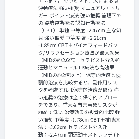
ています。 セラピスト介⼊による 顎
運動療法 強い推奨 マニュアル‧トリ
ガー ポイント療法 強い推奨 管理下で
の 姿勢運動療法 認知⾏動療法
（CBT） 単独 中等度 -2.47cm 主な知
⾒ 強い推奨 中等度 ⾼ -2.21cm
-1.85cm CBT＋バイオフィードバッ
ク/リラクセーション療法が最⼤効果
（MIDの約2.6倍） セラピスト介⼊顎
運動とマニュアルTP療法も⾼効果
（MIDの約2倍以上） 保守的治療と侵
襲的治療を⽐較すると、副作⽤リス
クを考慮すれば保守的治療が優位 強
い推奨の治療は全て保守的アプロー
チであり、重⼤な有害事象リスクが
極めて低い 治療効果の視覚的⽐較 強
い推奨 中等度 -1.78cm CBT＋補助療
法：-2.62cm セラピスト介⼊運
動：-2.47cm 顎運動＋ストレッチ (ト