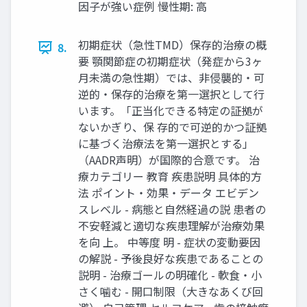
因⼦が強い症例 慢性期: ⾼
初期症状（急性TMD）保存的治療の概
8.
要 顎関節症の初期症状（発症から3ヶ
⽉未満の急性期）では、⾮侵襲的‧可
逆的‧保存的治療を第⼀選択として⾏
います。「正当化できる特定の証拠が
ないかぎり、保 存的で可逆的かつ証拠
に基づく治療法を第⼀選択とする」
（AADR声明）が国際的合意です。 治
療カテゴリー 教育 疾患説明 具体的⽅
法 ポイント‧効果‧データ エビデン
スレベル - 病態と⾃然経過の説 患者の
不安軽減と適切な疾患理解が治療効果
を向 上。 中等度 明 - 症状の変動要因
の解説 - 予後良好な疾患であることの
説明 - 治療ゴールの明確化 - 軟⾷‧⼩
さく噛む - 開⼝制限（⼤きなあくび回