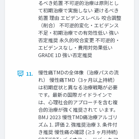
るべき処置 不可逆的治療は原則とし
て初期治療で実施しない 避けるべき
処置 理由 エビデンスレベル 咬合調整
（削合） 不可逆的変化‧エビデンス
不⾜‧初期治療での有効性低い 強い
否定推奨 永久的咬合変更 不可逆的‧
エビデンスなし‧費⽤対効果低い
GRADE 1D 強い否定推奨
慢性痛TMDの全体像（治療パスの流
11.
れ） 慢性痛TMD（3ヶ⽉以上持続）
は初期症状と異なる治療戦略が必要
です。最新の国際ガイドラインで
は、⼼理社会的アプローチを含む複
合的治療が強く推奨されて います。
BMJ 2023 慢性TMD痛治療アルゴリ
ズム 1. 評価 2. 強推奨治療 3. 条件付
き推奨 慢性痛の確認 (≥3 ヶ⽉持続)