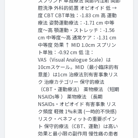
スプリント 単独療法 関節内注射 関節
腔洗浄 外科的処置 オピオイド 低 →
度 CBT CBT単独：-1.83 cm ⾼ 運動
療法 姿勢運動療法：-1.71 cm 中等
度〜⾼ 顎運動‧ストレッチ：-1.56
cm 中等度〜⾼ 通常ケア：-1.31 cm
中等度 効果 ↑ MID 1.0cm スプリン
ト単独：-0.92 cm 低 注：
VAS（Visual Analogue Scale）は
10cmスケール。MID（最⼩臨床的有
意差）は1cm 治療法別有害事象リス
ク 治療カテゴリー 保守的療法
（CBT‧運動療法） 薬物療法 （短期
NSAIDs等 ） 薬物療法 （⻑期
NSAIDs‧オピオイド 有害事象 リス
ク頻度 軽微 1%未満 (⼀時的不快感)
リスク‧ベネフィットの重要ポイン
ト 保守的療法（CBT、運動）は⾼い
効果と最⼩限の副作⽤ 慢性痛の患者