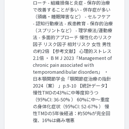
ローチ - 組織損傷と炎症 - 保存的治療
で改善することが多い - 併存症が多い
（頭痛‧睡眠障害など） - セルフケア
- 認知⾏動療法 - 疾患教育 - 保存的治療
（スプリントなど） - 理学療法/運動療
法 - 多⾯的アプローチ 慢性化のリスク
因⼦ リスク因⼦ 相対リスク ⼥性 男性
の約2倍 【参考⽂献】 ⼼理的ストレス
2.1倍 ‧ B M J 2023「Management of
chronic pain associated with
temporomandibular disorders」 ‧
⽇本顎関節学会「顎関節症治療の指針
2024（案） 」p.9-10 【統計データ】
慢性TMDの43%に中等度抑うつ
（95%CI: 36-50% ） 60%に中〜重度
の⾝体化症状（95%CI: 52-67% ） 慢
性TMDの5年後経過：約50%が完全回
復、16%は痛み増悪