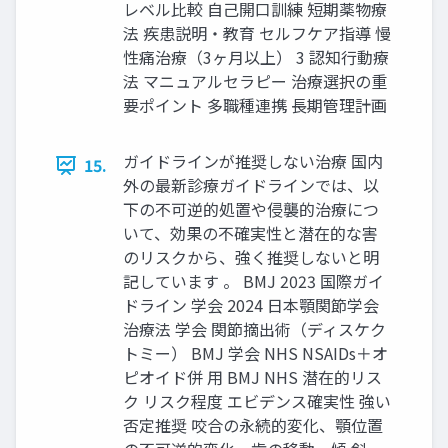
レベル⽐較 ⾃⼰開⼝訓練 短期薬物療
法 疾患説明‧教育 セルフケア指導 慢
性痛治療（3ヶ⽉以上） 3 認知⾏動療
法 マニュアルセラピー 治療選択の重
要ポイント 多職種連携 ⻑期管理計画
ガイドラインが推奨しない治療 国内
15.
外の最新診療ガイドラインでは、以
下の不可逆的処置や侵襲的治療につ
いて、効果の不確実性と潜在的な害
のリスクから、強く推奨しないと明
記しています 。 BMJ 2023 国際ガイ
ドライン 学会 2024 ⽇本顎関節学会
治療法 学会 関節摘出術（ディスケク
トミー） BMJ 学会 NHS NSAIDs＋オ
ピオイド併 ⽤ BMJ NHS 潜在的リス
ク リスク程度 エビデンス確実性 強い
否定推奨 咬合の永続的変化、顎位置