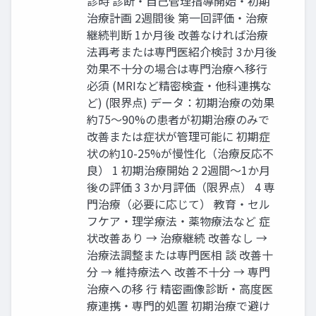
診時 診断‧⾃⼰管理指導開始‧初期
治療計画 2週間後 第⼀回評価‧治療
継続判断 1か⽉後 改善なければ治療
法再考または専⾨医紹介検討 3か⽉後
効果不⼗分の場合は専⾨治療へ移⾏
必須 (MRIなど精密検査‧他科連携な
ど) (限界点) データ：初期治療の効果
約75〜90%の患者が初期治療のみで
改善または症状が管理可能に 初期症
状の約10-25%が慢性化（治療反応不
良） 1 初期治療開始 2 2週間〜1か⽉
後の評価 3 3か⽉評価（限界点） 4 専
⾨治療（必要に応じて） 教育‧セル
フケア‧理学療法‧薬物療法など 症
状改善あり → 治療継続 改善なし →
治療法調整または専⾨医相 談 改善⼗
分 → 維持療法へ 改善不⼗分 → 専⾨
治療への移 ⾏ 精密画像診断‧⾼度医
療連携‧専⾨的処置 初期治療で避け