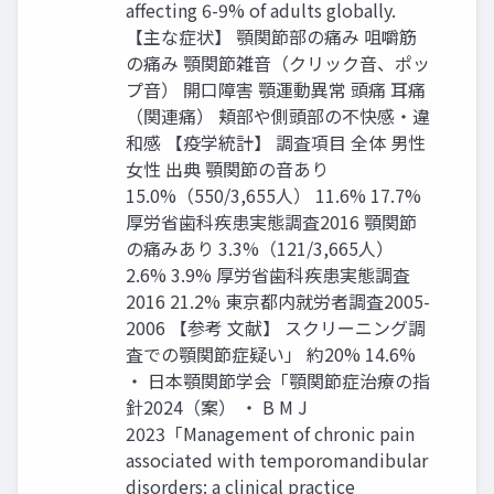
affecting 6-9% of adults globally.
【主な症状】 顎関節部の痛み 咀嚼筋
の痛み 顎関節雑⾳（クリック⾳、ポッ
プ⾳） 開⼝障害 顎運動異常 頭痛 ⽿痛
（関連痛） 頬部や側頭部の不快感‧違
和感 【疫学統計】 調査項⽬ 全体 男性
⼥性 出典 顎関節の⾳あり
15.0%（550/3,655⼈） 11.6% 17.7%
厚労省⻭科疾患実態調査2016 顎関節
の痛みあり 3.3%（121/3,665⼈）
2.6% 3.9% 厚労省⻭科疾患実態調査
2016 21.2% 東京都内就労者調査2005-
2006 【参考 ⽂献】 スクリーニング調
査での顎関節症疑い」 約20% 14.6%
‧ ⽇本顎関節学会「顎関節症治療の指
針2024（案） ‧ B M J
2023「Management of chronic pain
associated with temporomandibular
disorders: a clinical practice