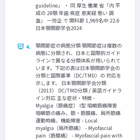
guideline」 ‧ 同 厚⽣ 働業 省「内 平
成の 28顎 年⻭ 疾症 患実疑 態い 調
査」 ⼀労企 で 関科節 1,969名中 22.6
⽇本顎関節学会2024
顎関節症の病態分類 顎関節症は複数の
4.
病態に分類され、⽇本と国際的ガイド
ラインで異なる分類体系が⽤いられて
います。下記の表は⽇本顎関節学会の
分類と国際基準（DC/TMD）の 対応を
⽰します。 ⽇本顎関節学会分類
（2013） DC/TMD分類 / 英語ガイドラ
イン対応 主な症状‧特徴 -
Myalgia（筋痛症） I型 咀嚼筋痛障害
咀嚼筋の痛み、筋‧筋膜痛、局所筋痛
運動時痛、機能障害 - Local
myalgia（局所筋痛） - Myofascial
pain（筋膜痛） - Myofascial pain with