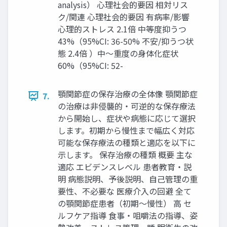
analysis） ⼼理社会的要因 相対リス
ク/関連 ⼼理社会的要因 有病率/影響
⼼理的ストレス 2.1倍 中等度抑うつ
43%（95%CI: 36-50% 不安/抑うつ状
態 2.4倍 ）中〜重度の⾝体化症状
60%（95%CI: 52-
顎関節症の保存治療の全体像 顎関節症
7.
の治療は⾮侵襲的‧可逆的な保存療法
から開始し、症状や病態に応じて選択
します。初期から慢性まで幅広く対応
可能な保存療法の種類と適応を以下に
⽰します。 保存治療の種類 概要 主な
適応 エビデンスレベル 患者教育‧説
明 病態説明、予後説明、⾃⼰管理の重
要性、不必要な 医療介⼊の回避 全て
の顎関節症患者（初期〜慢性） ⾼ セ
ルフケア指導 ⾷事‧咀嚼法の指導、姿