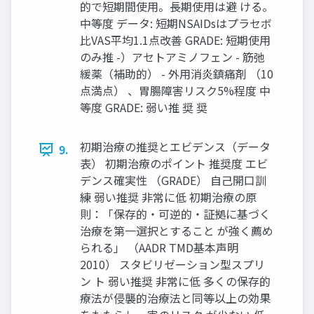
的で短期間使⽤。⻑期使⽤は避 ける。
中等度 データ: 短期NSAIDsはプラセボ
⽐VAS平均1.1点改善 GRADE: 短期使⽤
のみ推 -）アセトアミノフェン - 筋弛
緩薬（補助的） - 外⽤消炎鎮痛剤 （10
点満点） 、胃腸障害リスク5%程度 中
等度 GRADE: 弱い推 奨 奨
初期治療の推奨とエビデンス（データ
9.
表） 初期治療のポイント 推奨度 エビ
デンス確実性 （GRADE） ⾃⼰開⼝訓
練 弱い推奨 ⾮常に低 初期治療の原
則：「保存的‧可逆的‧証拠に基づく
治療を第⼀選択とすること が強く薦め
られる」 （AADR TMD基本声明
2010） スタビリゼーション型スプリ
ン ト 弱い推奨 ⾮常に低 多くの保存的
療法が侵襲的治療法と同等以上の効果