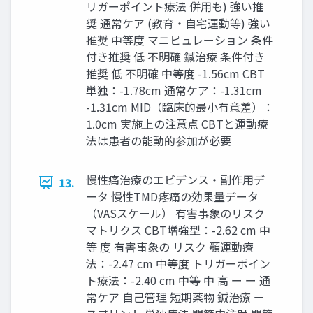
リガーポイント療法 併⽤も) 強い推
奨 通常ケア (教育‧⾃宅運動等) 強い
推奨 中等度 マニピュレーション 条件
付き推奨 低 不明確 鍼治療 条件付き
推奨 低 不明確 中等度 -1.56cm CBT
単独：-1.78cm 通常ケア：-1.31cm
-1.31cm MID（臨床的最⼩有意差）：
1.0cm 実施上の注意点 CBTと運動療
法は患者の能動的参加が必要
慢性痛治療のエビデンス‧副作⽤デ
13.
ータ 慢性TMD疼痛の効果量データ
（VASスケール） 有害事象のリスク
マトリクス CBT増強型：-2.62 cm 中
等 度 有害事象の リスク 顎運動療
法：-2.47 cm 中等度 トリガーポイン
ト療法：-2.40 cm 中等 中 ⾼ ー ー 通
常ケア ⾃⼰管理 短期薬物 鍼治療 ー