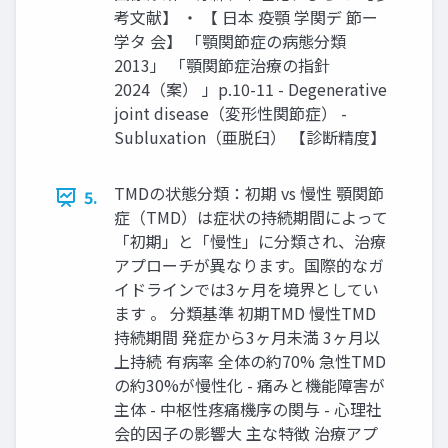
考⽂献】 ‧ 【 ⽇本 疫顎 学関デ 節ー
学タ 会】 「顎関節症の病態分類
2013」 「顎関節症治療の指針
2024（案） 」p.10-11 - Degenerative
joint disease（変形性関節症） -
Subluxation（亜脱⾅） 【診断精度】
TMDの状態分類：初期 vs 慢性 顎関節
5.
症（TMD）は症状の持続期間によって
「初期」と「慢性」に分類され、治療
アプローチが異なります。国際的なガ
イドラインでは3ヶ⽉を境界としてい
ます 。 分類基準 初期TMD 慢性TMD
持続期間 発症から3ヶ⽉未満 3ヶ⽉以
上持続 有病率 全体の約70% 急性TMD
の約30%が慢性化 - 痛みと機能障害が
主体 - 中枢性疼痛機序の関与 - ⼼理社
会的因⼦の影響⼤ 主な特徴 治療アプ