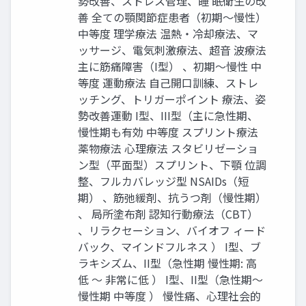
勢改善、ストレス管理、睡 眠衛⽣の改
善 全ての顎関節症患者（初期〜慢性）
中等度 理学療法 温熱‧冷却療法、マ
ッサージ、電気刺激療法、超⾳ 波療法
主に筋痛障害（I型） 、初期〜慢性 中
等度 運動療法 ⾃⼰開⼝訓練、ストレ
ッチング、トリガーポイント 療法、姿
勢改善運動 I型、III型（主に急性期、
慢性期も有効 中等度 スプリント療法
薬物療法 ⼼理療法 スタビリゼーショ
ン型（平⾯型）スプリント、下顎 位調
整、フルカバレッジ型 NSAIDs（短
期） 、筋弛緩剤、抗うつ剤（慢性期）
、 局所塗布剤 認知⾏動療法（CBT）
、リラクセーション、バイオフ ィード
バック、マインドフルネス ） I型、ブ
ラキシズム、II型（急性期 慢性期: ⾼
低 〜 ⾮常に低 ） I型、II型（急性期〜
慢性期 中等度 ） 慢性痛、⼼理社会的