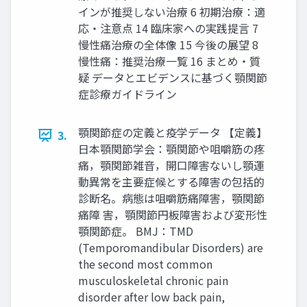
インが推奨しない治療 6 初期治療：適
応‧注意点 14 臨床家への実践提⾔ 7
慢性痛治療の全体像 15 今後の展望 8
慢性痛：推奨治療⼀覧 16 まとめ‧質
疑 データとエビデンスに基づく顎関節
症診療ガイドライン
顎関節症の定義と疫学データ 【定義】
3.
⽇本顎関節学会：顎関節や咀嚼筋の疼
痛，顎関節雑⾳，開⼝障害ないし顎運
動異常を主要症候とする障害の包括的
診断名。病態は咀嚼筋痛障害，顎関節
痛障 害，顎関節円板障害および変形性
顎関節症。 BMJ：TMD
(Temporomandibular Disorders) are
the second most common
musculoskeletal chronic pain
disorder after low back pain,