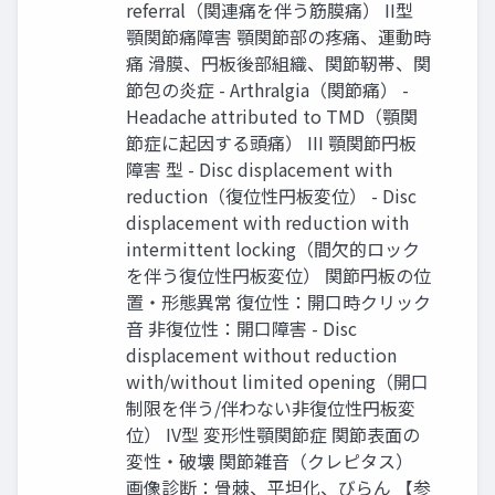
referral（関連痛を伴う筋膜痛） II型
顎関節痛障害 顎関節部の疼痛、運動時
痛 滑膜、円板後部組織、関節靭帯、関
節包の炎症 - Arthralgia（関節痛） -
Headache attributed to TMD（顎関
節症に起因する頭痛） III 顎関節円板
障害 型 - Disc displacement with
reduction（復位性円板変位） - Disc
displacement with reduction with
intermittent locking（間⽋的ロック
を伴う復位性円板変位） 関節円板の位
置‧形態異常 復位性：開⼝時クリック
⾳ ⾮復位性：開⼝障害 - Disc
displacement without reduction
with/without limited opening（開⼝
制限を伴う/伴わない⾮復位性円板変
位） IV型 変形性顎関節症 関節表⾯の
変性‧破壊 関節雑⾳（クレピタス）
画像診断：⾻棘、平坦化、びらん 【参