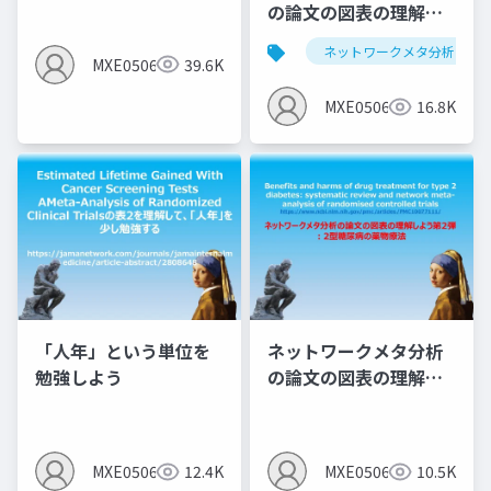
の論文の図表の理解し
MIC（群間内MID)の説
よう第1弾：サルコペニ
明となっている＞
ネットワークメタ分析
アと運動のNMA
MXE05064
39.6K
MXE05064
16.8K
「人年」という単位を
ネットワークメタ分析
勉強しよう
の論文の図表の理解し
よう第2弾 ：2型糖尿病
の薬物療法
MXE05064
12.4K
MXE05064
10.5K