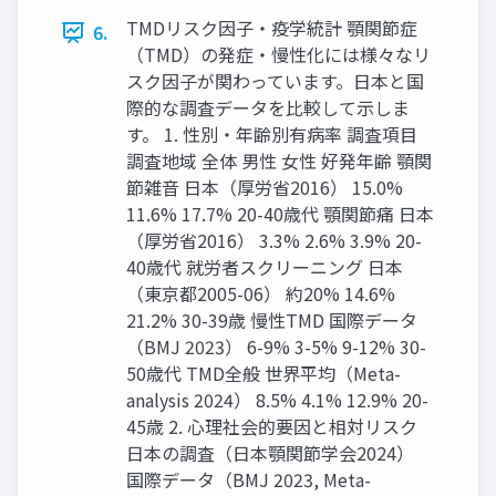
TMDリスク因⼦‧疫学統計 顎関節症
6.
（TMD）の発症‧慢性化には様々なリ
スク因⼦が関わっています。⽇本と国
際的な調査データを⽐較して⽰しま
す。 1. 性別‧年齢別有病率 調査項⽬
調査地域 全体 男性 ⼥性 好発年齢 顎関
節雑⾳ ⽇本（厚労省2016） 15.0%
11.6% 17.7% 20-40歳代 顎関節痛 ⽇本
（厚労省2016） 3.3% 2.6% 3.9% 20-
40歳代 就労者スクリーニング ⽇本
（東京都2005-06） 約20% 14.6%
21.2% 30-39歳 慢性TMD 国際データ
（BMJ 2023） 6-9% 3-5% 9-12% 30-
50歳代 TMD全般 世界平均（Meta-
analysis 2024） 8.5% 4.1% 12.9% 20-
45歳 2. ⼼理社会的要因と相対リスク
⽇本の調査（⽇本顎関節学会2024）
国際データ（BMJ 2023, Meta-