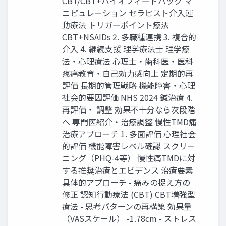
CBT/CBT+バイオフィードバック マ
ニピュレーション セラピスト介⼊運
動療法 トリガーポイント療法
CBT+NSAIDs 2. 多職種連携 3. 複合的
介⼊ 4. 継続⽀援 理学療法⼠ 理学療
法‧⼼理療法 ⼼理⼠‧⻭科医‧医科
疼痛教育‧⾃⼰効⼒感向上 定期的再
評価 ⻑期的管理戦略 機能障害‧⼼理
社会的要因評価 NHS 2024 鍼治療 4.
再評価‧ 調整 効果不⼗分なら次段階
へ 専⾨医紹介‧治療調整 慢性TMD痛
治療アプローチ 1. 多⾯評価 ⼼理社会
的評価 機能障害レベル確認 スクリー
ニング（PHQ-4等） 慢性痛TMDに対
する推奨治療とエビデンス 治療要素
具体的アプローチ - 痛みの捉え⽅の
修正 認知⾏動療法 (CBT) CBT増強型
療法 - 思考パターンの再構築 効果量
（VASスケール） -1.78cm - ストレス