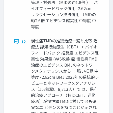
管理‧対処法 （MIDの約1.8倍 ） - バ
イオフィードバック併⽤ -2.62cm -
リラクセーション技法併⽤ （MIDの
約2.6倍 エビデンス確実性 中等度 中
等度
慢性痛TMDの推奨治療⼀覧と⽐較 治
12.
療法 認知⾏動療法（CBT） + バイオ
フィードバッ ク 推奨度 エビデンス確
実性 効果量 (VAS改善幅) 慢性痛TMD
治療のエビデンス BMJのネットワー
クメタアナリシスから ： 強い推奨 中
等度 -2.62cm BMJ 2023年の系統的レ
ビューとネットワークメタアナリシ
ス（153試験、8,713⼈）で は、保守
的治療アプローチ（特にCBT、運動
療法）が慢性痛TMDに対して最も確
実なエ ビデンスを持つことが⽰され