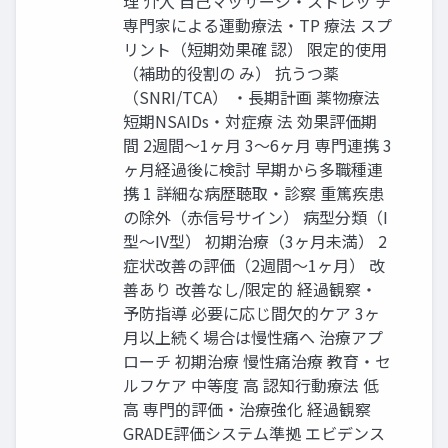
理 介⼊ ⾃⼰マッサージ‧ストレッ チ
専⾨家による運動療法‧TP 療法 スプ
リント（短期効果確 認） 限定的使⽤
（補助的役割の み） 抗うつ薬
（SNRI/TCA） ‧⻑期計画 薬物療法
短期NSAIDs‧対症療 法 効果評価期
間 2週間〜1ヶ⽉ 3〜6ヶ⽉ 専⾨連携 3
ヶ⽉経過後に検討 早期から多職種連
携 1 詳細な病歴聴取‧診察 重篤疾患
の除外（⾚信号サイン） 病型分類（I
型〜IV型） 初期治療（3ヶ⽉未満） 2
症状改善の評価（2週間〜1ヶ⽉） 改
善あり 改善なし/限定的 経過観察‧
予防指導 必要に応じ間⽋的ケア 3ヶ
⽉以上続く場合は慢性痛へ 治療アプ
ローチ 初期治療 慢性痛治療 教育‧セ
ルフケア 中等度 ⾼ 認知⾏動療法 低
⾼ 専⾨的評価‧治療強化 経過観察
GRADE評価システム準拠 エビデンス