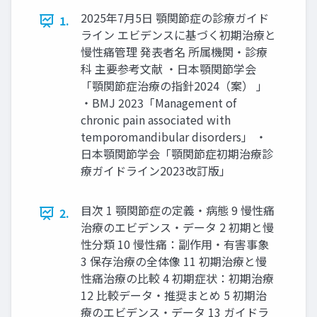
2025年7⽉5⽇ 顎関節症の診療ガイド
1.
ライン エビデンスに基づく初期治療と
慢性痛管理 発表者名 所属機関‧診療
科 主要参考⽂献 ‧⽇本顎関節学会
「顎関節症治療の指針2024（案） 」
‧BMJ 2023「Management of
chronic pain associated with
temporomandibular disorders」 ‧
⽇本顎関節学会「顎関節症初期治療診
療ガイドライン2023改訂版」
⽬次 1 顎関節症の定義‧病態 9 慢性痛
2.
治療のエビデンス‧データ 2 初期と慢
性分類 10 慢性痛：副作⽤‧有害事象
3 保存治療の全体像 11 初期治療と慢
性痛治療の⽐較 4 初期症状：初期治療
12 ⽐較データ‧推奨まとめ 5 初期治
療のエビデンス‧データ 13 ガイドラ