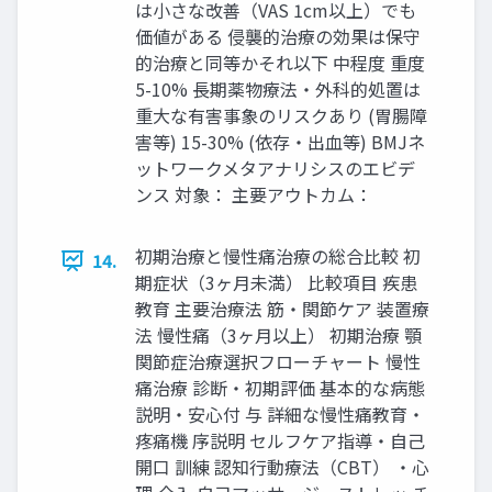
は⼩さな改善（VAS 1cm以上）でも
価値がある 侵襲的治療の効果は保守
的治療と同等かそれ以下 中程度 重度
5-10% ⻑期薬物療法‧外科的処置は
重⼤な有害事象のリスクあり (胃腸障
害等) 15-30% (依存‧出⾎等) BMJネ
ットワークメタアナリシスのエビデ
ンス 対象： 主要アウトカム：
初期治療と慢性痛治療の総合⽐較 初
14.
期症状（3ヶ⽉未満） ⽐較項⽬ 疾患
教育 主要治療法 筋‧関節ケア 装置療
法 慢性痛（3ヶ⽉以上） 初期治療 顎
関節症治療選択フローチャート 慢性
痛治療 診断‧初期評価 基本的な病態
説明‧安⼼付 与 詳細な慢性痛教育‧
疼痛機 序説明 セルフケア指導‧⾃⼰
開⼝ 訓練 認知⾏動療法（CBT） ‧⼼