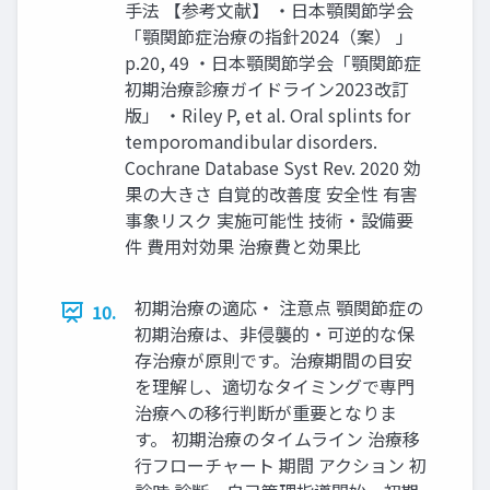
⼿法 【参考⽂献】 ‧⽇本顎関節学会
「顎関節症治療の指針2024（案） 」
p.20, 49 ‧⽇本顎関節学会「顎関節症
初期治療診療ガイドライン2023改訂
版」 ‧Riley P, et al. Oral splints for
temporomandibular disorders.
Cochrane Database Syst Rev. 2020 効
果の⼤きさ ⾃覚的改善度 安全性 有害
事象リスク 実施可能性 技術‧設備要
件 費⽤対効果 治療費と効果⽐
初期治療の適応‧ 注意点 顎関節症の
10.
初期治療は、⾮侵襲的‧可逆的な保
存治療が原則です。治療期間の⽬安
を理解し、適切なタイミングで専⾨
治療への移⾏判断が重要となりま
す。 初期治療のタイムライン 治療移
⾏フローチャート 期間 アクション 初