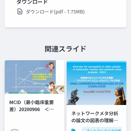
ダウンロード
ダウンロード(pdf - 7.75MB)
関連スライド
MCID（最小臨床重要
差）20200906 ＜
ネットワークメタ分析
MID（群間差）でなく
の論文の図表の理解し
MIC（群間内MID)の説
よう第1弾：サルコペニ
明となっている＞
ネットワークメタ分析