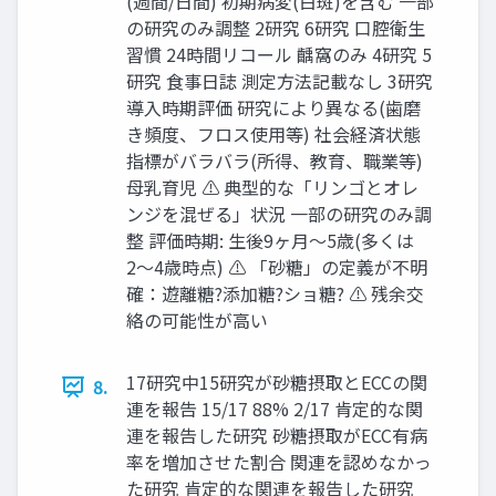
(週間/日間) 初期病変(白斑)を含む 一部
の研究のみ調整 2研究 6研究 口腔衛生
習慣 24時間リコール 齲窩のみ 4研究 5
研究 食事日誌 測定方法記載なし 3研究
導入時期評価 研究により異なる(歯磨
き頻度、フロス使用等) 社会経済状態
指標がバラバラ(所得、教育、職業等)
母乳育児 ⚠ 典型的な「リンゴとオレ
ンジを混ぜる」状況 一部の研究のみ調
整 評価時期: 生後9ヶ月〜5歳(多くは
2〜4歳時点) ⚠ 「砂糖」の定義が不明
確：遊離糖?添加糖?ショ糖? ⚠ 残余交
絡の可能性が高い
17研究中15研究が砂糖摂取とECCの関
8.
連を報告 15/17 88% 2/17 肯定的な関
連を報告した研究 砂糖摂取がECC有病
率を増加させた割合 関連を認めなかっ
た研究 肯定的な関連を報告した研究