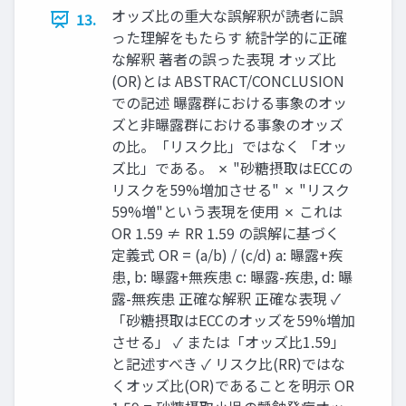
オッズ比の重大な誤解釈が読者に誤
13.
った理解をもたらす 統計学的に正確
な解釈 著者の誤った表現 オッズ比
(OR)とは ABSTRACT/CONCLUSION
での記述 曝露群における事象のオッ
ズと非曝露群における事象のオッズ
の比。「リスク比」ではなく 「オッ
ズ比」である。 ✗ "砂糖摂取はECCの
リスクを59%増加させる" ✗ "リスク
59%増"という表現を使用 ✗ これは
OR 1.59 ≠ RR 1.59 の誤解に基づく
定義式 OR = (a/b) / (c/d) a: 曝露+疾
患, b: 曝露+無疾患 c: 曝露-疾患, d: 曝
露-無疾患 正確な解釈 正確な表現 ✓
「砂糖摂取はECCのオッズを59%増加
させる」 ✓ または「オッズ比1.59」
と記述すべき ✓ リスク比(RR)ではな
くオッズ比(OR)であることを明示 OR