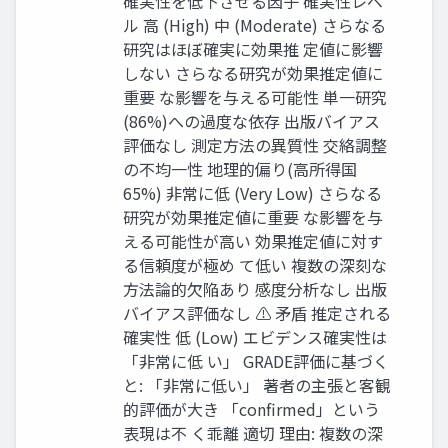
確実性を低下させる因子 確実性レベ
ル 高 (High) 中 (Moderate) さらなる
研究はほぼ確実に効果推 定値に影響
しない さらなる研究が効果推定値に
重要 な影響を与える可能性 単一研究
(86%)への過度な依存 出版バイアス
評価なし 測定方法の異質性 交絡調整
の不均一性 地理的偏り(高所得国
65%) 非常に低 (Very Low) さらなる
研究が効果推定値に重要 な影響を与
える可能性が高い 効果推定値に対す
る信頼度が極め て低い 複数の深刻な
方法論的欠陥あり 感度分析なし 出版
バイアス評価なし ⚠ 矛盾 推定される
確実性 低 (Low) エビデンス確実性は
「非常に低 い」 GRADE評価に基づく
と: 「非常に低い」 著者の主張と客観
的評価が大き 「confirmed」という
表現は不 く乖離 適切 理由: 複数の深