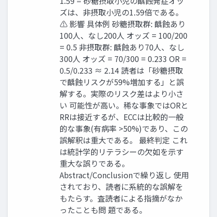
1.59 = 砂糖摂取小児の齲蝕発症オッ
ズは、非摂取小児の1.59倍である。
⚠ 影響 具体例 砂糖摂取群: 齲蝕あり
100人、なし200人 オッズ = 100/200
= 0.5 非摂取群: 齲蝕あり70人、なし
300人 オッズ = 70/300 = 0.233 OR =
0.5/0.233 ≈ 2.14 読者は「砂糖摂取
で齲蝕リスクが59%増加する」と誤
解する。実際のリスク差はより小さ
い 可能性が高い。稀な事象ではORと
RRは接近するが、ECCは比較的一般
的な事象(有病率 >50%)であり、この
誤解釈は重大である。 最終判定 これ
は統計学的リテラシーの欠如を示す
重大な誤りである。
Abstract/Conclusionで繰り返し 使用
されており、読者に系統的な誤解を
もたらす。査読者による指摘がなか
ったことも問 題である。