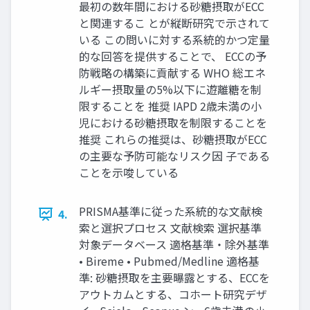
最初の数年間における砂糖摂取がECC
と関連するこ とが縦断研究で示されて
いる この問いに対する系統的かつ定量
的な回答を提供することで、 ECCの予
防戦略の構築に貢献する WHO 総エネ
ルギー摂取量の5%以下に遊離糖を制
限することを 推奨 IAPD 2歳未満の小
児における砂糖摂取を制限することを
推奨 これらの推奨は、砂糖摂取がECC
の主要な予防可能なリスク因 子である
ことを示唆している
PRISMA基準に従った系統的な文献検
4.
索と選択プロセス 文献検索 選択基準
対象データベース 適格基準・除外基準
• Bireme • Pubmed/Medline 適格基
準: 砂糖摂取を主要曝露とする、ECCを
アウトカムとする、コホート研究デザ