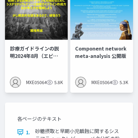
診療ガイドラインの説
Component network
明2024年8月（エビデ
meta-analysis 公開版
ンスレベルとエビデン
スプロファイルを作る
とMindsの間違いあ
MXE05064
5.8K
MXE05064
5.3K
り）
各ページのテキスト
砂糖摂取と早期小児齲蝕に関するシス
1.