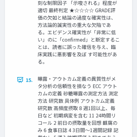
刻な制限因子 「示唆される」程度が
適切 最終判定 ★☆☆☆☆ GRADE評
価の欠如と結論の過度な確実性は、
方法論的誠実性の重大な欠陥であ
る。エビデンス確実性が「非常に低
い」のに「confirmed」と断定するこ
とは、読者に誤った確信を与え、臨
床実践に悪影響を及ぼ す可能性があ
る。
曝露・アウトカム定義の異質性がメ
15.
タ分析の信頼性を損なう ECC アウト
カムの定義 砂糖曝露の測定方法 測定
方法 研究数 具体例 アウトカム定義
研究数 高頻度摂取 8 週1回以上、毎
日など 初期病変を含む 11 24時間リ
コール 2 前日の摂取量を回想 齲窩の
み 6 食事日誌 4 3日間〜1週間記録 記