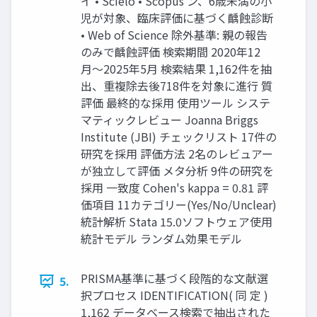
イ • Scielo • Scopus ン、6歳未満の小
児が対象、臨床評価に基づく齲蝕診断
• Web of Science 除外基準: 親の報告
のみで齲蝕評価 検索期間 2020年12
月〜2025年5月 検索結果 1,162件を抽
出、重複除去後718件を対象に進行 質
評価 最終的な採用 使用ツール システ
マティックレビュー Joanna Briggs
Institute (JBI) チェックリスト 17件の
研究を採用 評価方法 2名のレビュアー
が独立して評価 メタ分析 9件の研究を
採用 一致度 Cohen's kappa = 0.81 評
価項目 11カテゴリー(Yes/No/Unclear)
統計解析 Stata 15.0ソフトウェア使用
統計モデル ランダム効果モデル
PRISMA基準に基づく段階的な文献選
5.
択プロセス IDENTIFICATION( 同 定 )
1,162 データベース検索で抽出された