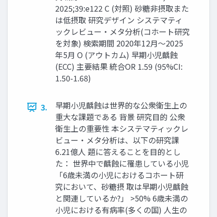
2025;39:e122 C (対照) 砂糖非摂取また
は低摂取 研究デザイン システマティ
ックレビュー・メタ分析(コホート研究
を対象) 検索期間 2020年12月〜2025
年5月 O (アウトカム) 早期小児齲蝕
(ECC) 主要結果 統合OR 1.59 (95%CI:
1.50-1.68)
早期小児齲蝕は世界的な公衆衛生上の
3.
重大な課題である 背景 研究目的 公衆
衛生上の重要性 本システマティックレ
ビュー・メタ分析は、以下の研究課
6.21億人 題に答えることを目的とし
た： 世界中で齲蝕に罹患している小児
「6歳未満の小児におけるコホート研
究において、砂糖摂 取は早期小児齲蝕
と関連しているか?」 >50% 6歳未満の
小児における有病率(多くの国) 人生の