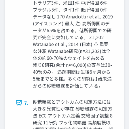
トラリア3件、米国1件 中所得国 6件
ブラジル5件、タイ1件 低所得国 0件
データなし 170 Arnadottir et al., 2019
(アイスランド) 最大 注: 高所得国のデ
ータが65%を占める。低所得国での研
究が完全に欠如している。 31,202
Watanabe et al., 2014 (日本) ⚠ 重要
な注釈 Watanabe研究(n=31,202)は全
体の約60-70%のウェイトを占める。
残り8研究(合計 n≈6,000)の寄与は30-
40%のみ。 追跡期間は生後6ヶ月から
5歳までと多様。多くの研究は1歳未満
からの砂糖曝露を評価してい る。
砂糖曝露とアウトカムの測定方法には
7.
大きな異質性が存在 砂糖曝露の測定方
法 ECC アウトカム定義 交絡因子調整 8
研究 11研究 フッ化物曝露 高頻度摂取