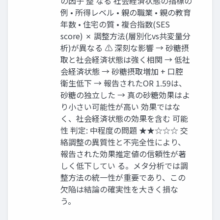
の因子 整 なる 社会経済状態の指標の
例 • 所得レベル • 親の職業 • 親の教育
年数 • 住宅の質 • 複合指数(SES
score) ✗ 調整方法(層別化vs共変量分
析)が異なる ⚠ 深刻な影響 → 砂糖摂
取と社会経済状態は強く相関 → 低社
会経済状態 → 砂糖摂取増加 + 口腔
衛生低下 → 報告されたOR 1.59は、
砂糖の独立した → 真の砂糖効果はよ
り小さい可能性が高い 効果ではな
く、社会経済状態の効果を含む 可能
性 判定: 中程度の問題 ★★☆☆☆ 交
絡調整の異質性と不完全性により、
報告された効果推定値の信頼性が著
しく低下してい る。メタ分析では調
整方法の統一性が重要であり、この
欠陥は結論の確実性を大きく損な
う。