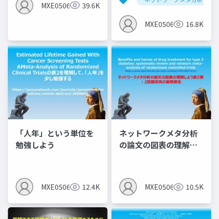
アと運動のNMA
MXE05064
39.6K
MXE05064
16.8K
「人年」という単位を
ネットワークメタ分析
勉強しよう
の論文の図表の理解し
よう第2弾 ：2型糖尿病
の薬物療法
MXE05064
12.4K
MXE05064
10.5K