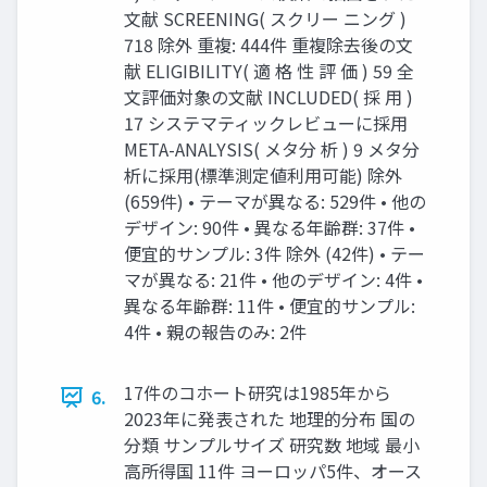
文献 SCREENING( スクリー ニング )
718 除外 重複: 444件 重複除去後の文
献 ELIGIBILITY( 適 格 性 評 価 ) 59 全
文評価対象の文献 INCLUDED( 採 用 )
17 システマティックレビューに採用
META-ANALYSIS( メタ分 析 ) 9 メタ分
析に採用(標準測定値利用可能) 除外
(659件) • テーマが異なる: 529件 • 他の
デザイン: 90件 • 異なる年齢群: 37件 •
便宜的サンプル: 3件 除外 (42件) • テー
マが異なる: 21件 • 他のデザイン: 4件 •
異なる年齢群: 11件 • 便宜的サンプル:
4件 • 親の報告のみ: 2件
17件のコホート研究は1985年から
6.
2023年に発表された 地理的分布 国の
分類 サンプルサイズ 研究数 地域 最小
高所得国 11件 ヨーロッパ5件、オース