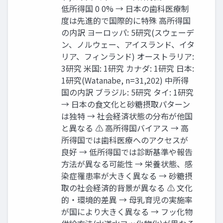
低所得国 0 0% → 日本の歯科医療制
度は先進的で国際的に特殊 高所得国
の内訳 ヨーロッパ: 5研究(スウェーデ
ン、ノルウェー、アイスランド、イタ
リア、フィンランド) オーストラリア:
3研究 米国: 1研究 カナダ: 1研究 日本:
1研究(Watanabe, n=31,202) 中所得
国の内訳 ブラジル: 5研究 タイ: 1研究
→ 日本の食文化と砂糖摂取パターン
は独特 → 社会経済状態の分布が他国
と異なる ⚠ 高所得国バイアス → 高
所得国では歯科医療へのアクセスが
良好 → 低所得国では診断基準や報告
方法が異なる可能性 → 栄養状態、感
染症罹患率が大きく異なる → 砂糖摂
取の社会経済的背景が異なる ⚠ 文化
的・環境的差異 → 母乳育児の実施率
が国により大きく異なる → フッ化物