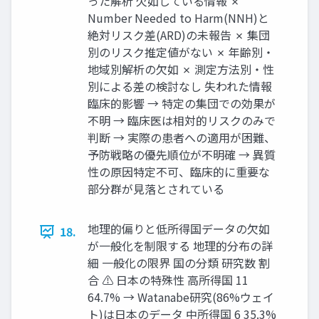
った解析 欠如している情報 ✗
Number Needed to Harm(NNH)と
絶対リスク差(ARD)の未報告 ✗ 集団
別のリスク推定値がない ✗ 年齢別・
地域別解析の欠如 ✗ 測定方法別・性
別による差の検討なし 失われた情報
臨床的影響 → 特定の集団での効果が
不明 → 臨床医は相対的リスクのみで
判断 → 実際の患者への適用が困難、
予防戦略の優先順位が不明確 → 異質
性の原因特定不可、臨床的に重要な
部分群が見落とされている
地理的偏りと低所得国データの欠如
18.
が一般化を制限する 地理的分布の詳
細 一般化の限界 国の分類 研究数 割
合 ⚠ 日本の特殊性 高所得国 11
64.7% → Watanabe研究(86%ウェイ
ト)は日本のデータ 中所得国 6 35.3%