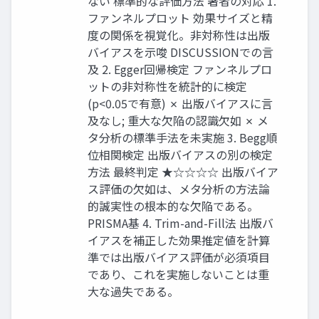
ない 標準的な評価方法 著者の対応 1.
ファンネルプロット 効果サイズと精
度の関係を視覚化。非対称性は出版
バイアスを示唆 DISCUSSIONでの言
及 2. Egger回帰検定 ファンネルプロ
ットの非対称性を統計的に検定
(p<0.05で有意) ✗ 出版バイアスに言
及なし; 重大な欠陥の認識欠如 ✗ メ
タ分析の標準手法を未実施 3. Begg順
位相関検定 出版バイアスの別の検定
方法 最終判定 ★☆☆☆☆ 出版バイア
ス評価の欠如は、メタ分析の方法論
的誠実性の根本的な欠陥である。
PRISMA基 4. Trim-and-Fill法 出版バ
イアスを補正した効果推定値を計算
準では出版バイアス評価が必須項目
であり、これを実施しないことは重
大な過失である。