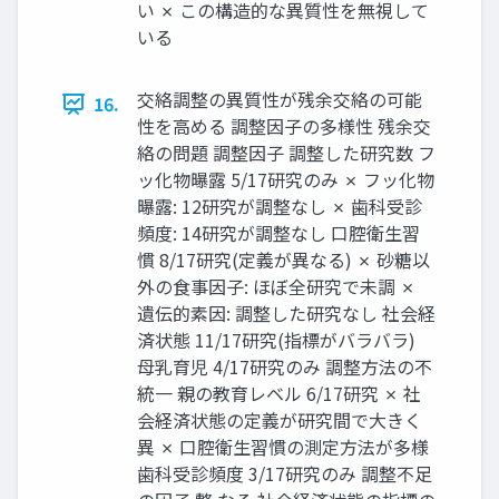
い ✗ この構造的な異質性を無視して
いる
交絡調整の異質性が残余交絡の可能
16.
性を高める 調整因子の多様性 残余交
絡の問題 調整因子 調整した研究数 フ
ッ化物曝露 5/17研究のみ ✗ フッ化物
曝露: 12研究が調整なし ✗ 歯科受診
頻度: 14研究が調整なし 口腔衛生習
慣 8/17研究(定義が異なる) ✗ 砂糖以
外の食事因子: ほぼ全研究で未調 ✗
遺伝的素因: 調整した研究なし 社会経
済状態 11/17研究(指標がバラバラ)
母乳育児 4/17研究のみ 調整方法の不
統一 親の教育レベル 6/17研究 ✗ 社
会経済状態の定義が研究間で大きく
異 ✗ 口腔衛生習慣の測定方法が多様
歯科受診頻度 3/17研究のみ 調整不足