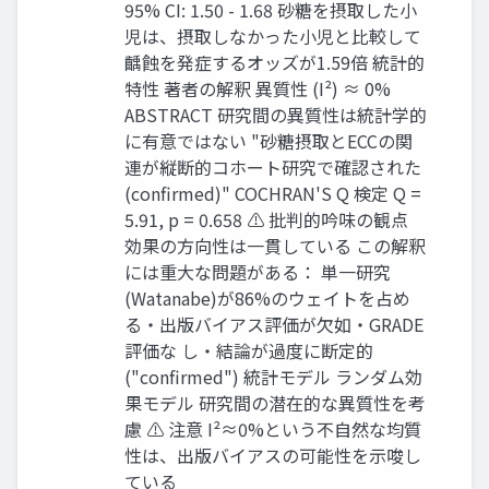
95% CI: 1.50 - 1.68 砂糖を摂取した小
児は、摂取しなかった小児と比較して
齲蝕を発症するオッズが1.59倍 統計的
特性 著者の解釈 異質性 (I²) ≈ 0%
ABSTRACT 研究間の異質性は統計学的
に有意ではない "砂糖摂取とECCの関
連が縦断的コホート研究で確認された
(confirmed)" COCHRAN'S Q 検定 Q =
5.91, p = 0.658 ⚠ 批判的吟味の観点
効果の方向性は一貫している この解釈
には重大な問題がある： 単一研究
(Watanabe)が86%のウェイトを占め
る・出版バイアス評価が欠如・GRADE
評価な し・結論が過度に断定的
("confirmed") 統計モデル ランダム効
果モデル 研究間の潜在的な異質性を考
慮 ⚠ 注意 I²≈0%という不自然な均質
性は、出版バイアスの可能性を示唆し
ている