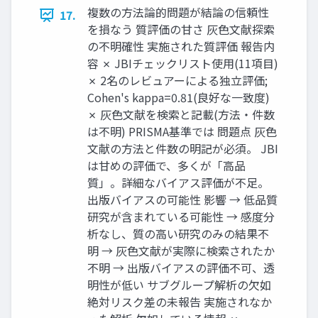
複数の方法論的問題が結論の信頼性
17.
を損なう 質評価の甘さ 灰色文献探索
の不明確性 実施された質評価 報告内
容 ✗ JBIチェックリスト使用(11項目)
✗ 2名のレビュアーによる独立評価;
Cohen's kappa=0.81(良好な一致度)
✗ 灰色文献を検索と記載(方法・件数
は不明) PRISMA基準では 問題点 灰色
文献の方法と件数の明記が必須。 JBI
は甘めの評価で、多くが「高品
質」。詳細なバイアス評価が不足。
出版バイアスの可能性 影響 → 低品質
研究が含まれている可能性 → 感度分
析なし、質の高い研究のみの結果不
明 → 灰色文献が実際に検索されたか
不明 → 出版バイアスの評価不可、透
明性が低い サブグループ解析の欠如
絶対リスク差の未報告 実施されなか