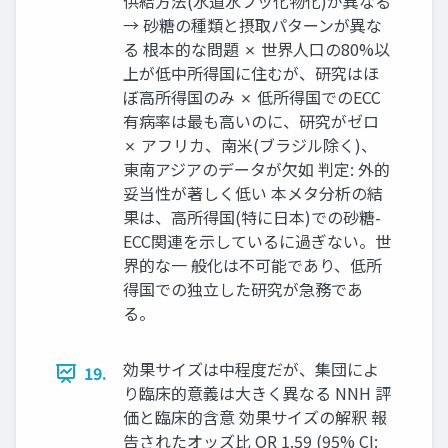
供給方法(水道水フッ化物化)が異なる
→ 砂糖の種類と摂取パターンが異な
る 根本的な問題 ✗ 世界人口の80%以
上が低中所得国に住むが、研究はほ
ぼ高所得国のみ ✗ 低所得国でのECC
有病率は最も高いのに、研究がゼロ
✗ アフリカ、南米(ブラジル除く)、
東南アジアのデータが欠如 判定: 外的
妥当性が著しく低い 本メタ分析の結
果は、高所得国(特に日本)での砂糖-
ECC関連を示しているに過ぎない。世
界的な一 般化は不可能であり、低所
得国での独立した研究が急務であ
る。
効果サイズは中程度だが、集団によ
19.
り臨床的意義は大きく異なる NNH 評
価と臨床的含意 効果サイズの解釈 報
告されたオッズ比 OR 1.59 (95% CI: