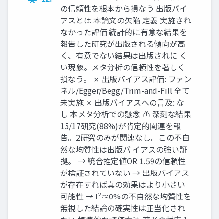
の信頼性を根本から損なう 出版バイ
アスとは 本論文の欠陥 定義 実施され
なかった評価 統計的に有意な結果を
報告した研究が出版される傾向が高
く、有意でない結果は出版されに く
い現象。メタ分析の信頼性を著しく
損なう。 ✗ 出版バイアス評価: ファン
ネル/Egger/Begg/Trim-and-Fill 全て
未実施 ✗ 出版バイアスへの言及: な
し 本メタ分析での懸念 ⚠ 深刻な結果
15/17研究(88%)が肯定的関連を報
告。2研究のみが関連なし。この不自
然な均質性は出版バ イアスの強い証
拠。 → 統合推定値OR 1.59の信頼性
が検証されていない → 出版バイアス
が存在すれば真の効果はより小さい
可能性 → I²≈0%の不自然な均質性を
無視した結論の確実性は正当化され