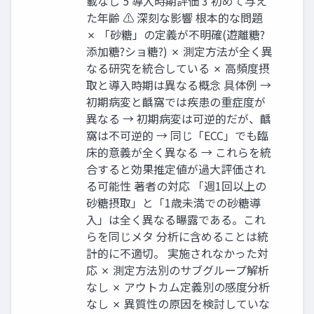
載なし 5 導入時期評価 3 初めて与え
た年齢 ⚠ 深刻な影響 根本的な問題
✗ 「砂糖」の定義が不明確(遊離糖?
添加糖?ショ糖?) ✗ 測定方法が全く異
なる研究を統合している ✗ 高頻度摂
取と導入時期は異なる概念 具体例 →
初期病変と齲窩では疾患の重症度が
異なる → 初期病変は可逆的だが、齲
窩は不可逆的 → 同じ「ECC」でも臨
床的意義が全く異なる → これらを統
合すると効果推定値が過大評価され
る可能性 著者の対応 「週1回以上の
砂糖摂取」と「1歳未満での砂糖導
入」は全く異なる曝露である。これ
らを同じメタ 分析に含めることは統
計的に不適切。 実施されなかった対
応 ✗ 測定方法別のサブグループ解析
なし ✗ アウトカム定義別の感度分析
なし ✗ 異質性の原因を検討していな