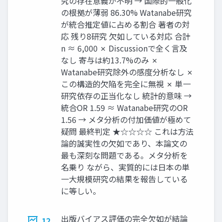
究の存在意義が不明 → 国際的一般化
の根拠が薄弱 86.30% Watanabe研究
が統合推定値に占める割合 著者の対
応 残り8研究 欠如している対応 合計
n ≈ 6,000 ✗ Discussionで全く言及
なし 寄与は約13.7%のみ ✗
Watanabe研究除外の感度分析なし ✗
この構造的欠陥を完全に無視 ✗ 単一
研究依存の正当化なし 統計的意味 →
統合OR 1.59 ≈ Watanabe研究のOR
1.56 → メタ分析の付加価値が極めて
疑問 最終判定 ★☆☆☆☆ これは方法
論的誠実性の欠如であり、本論文の
最も深刻な問題である。メタ分析を
名乗り ながら、実質的には日本の単
一大規模研究の結果を報告している
に等しい。
出版バイアス評価の完全欠如が結論
12.