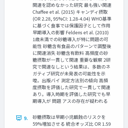
関連を認めなかった研究 最も強い関連
Chaffee et al. (2015) キャンディ摂取
(OR 2.28, 95%CI: 1.28-4.04) WHO基準
に基づく食事では保護因子として作用
早期導入の影響 Feldens et al. (2010)
1歳未満での砂糖導入が特に問題の可
能性 砂糖含有食品のパターンで調整後
に関連消失 砂糖含有飲料 高頻度の砂
糖摂取が一貫して関連 重要な観察 2研
究で関連なしという結果は、多数のネ
ガティブ研究が未発表の可能性を示
唆。出版バイ 測定方法別の傾向 高頻
度摂取を評価した研究で一貫して関連
あり。導入時期を評価した研究でも早
期導入が 問題 アスの存在が疑われる
砂糖摂取は早期小児齲蝕のリスクを
9.
59%増加させる 統合オッズ比 OR 1.59