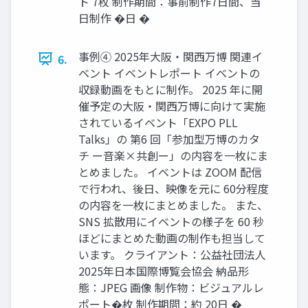
ト 7枚 制作期間：事前制作7日間、当
日制作 �日 �
事例④ 2025年大阪・関西万博 関連イ
6.
ベント イベントレポート イベントの
収録動画をもとに制作。 2025 年に開
催予定の大阪・関西万博に向けて実施
されているイベント「EXPO PLL
Talks」の 第6 回「参加型万博のカタ
チ ー音楽×共創ー」の内容を一枚にま
とめました。 イベントは ZOOM 配信
で行われ、後日、映像を元に 60分程度
の内容を一枚にまとめました。 また、
SNS 拡散用にイベントの様子を 60 秒
ほどにまとめた動画の制作も担当して
います。 クライアント：公益社団法人
2025年日本国際博覧会協会 納品形
態：JPEG 画像 制作物：ビジュアルレ
ポート�枚 制作期間：約 20日 �