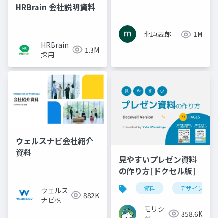
HRBrain 会社説明資料
北原麦郎
1M
HRBrain
1.3M
採用
ウェルスナビ会社紹介
資料
見やすいプレゼン資料
の作り方[ドクセル版]
資料
デザイン
ウェルス
882K
ナビ株式
モリシ
会社
858.6K