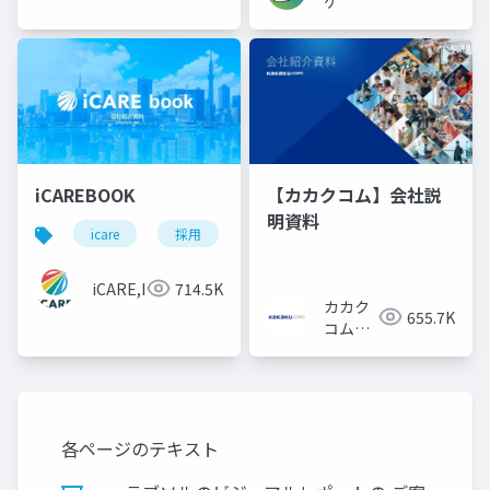
ゲ
iCAREBOOK
【カカクコム】会社説
明資料
icare
採用
カルチャーデック
採用資料
iCARE,Inc
714.5K
カカク
655.7K
コム採
用担当
各ページのテキスト