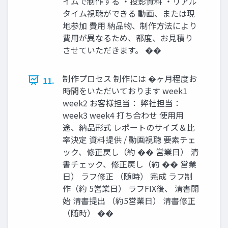
イムで制作する ・投影資料 ・リアル
タイム視聴ができる 動画、または現
地参加 費用 納品物、制作方法により
費用が異なるため、都度、お見積り
させていただきます。 ��
制作プロセス 制作には �ヶ月程度お
11.
時間をいただいております week1
week2 お客様担当： 弊社担当：
week3 week4 打ち合わせ 使用用
途、納品形式 レポートのサイズ＆比
率決定 資料提供 / 動画視聴 要素チェ
ック、修正戻し（約 �� 営業日） 清
書チェック、修正戻し（約 �� 営業
日） ラフ修正 （随時） 完成 ラフ制
作（約 5営業日） ラフFIX後、 清書開
始 清書提出 （約5営業日） 清書修正
（随時） ��