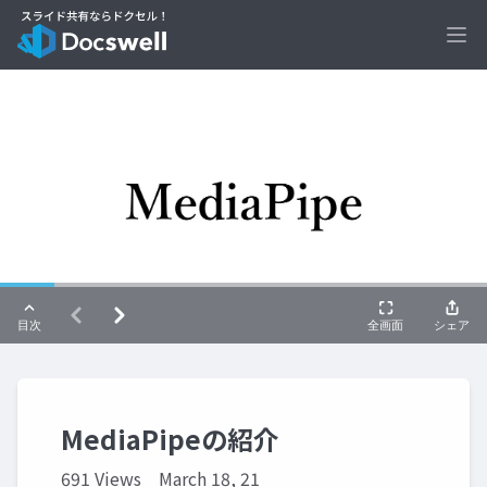
Ope
MediaPipeの紹介
691 Views
March 18, 21