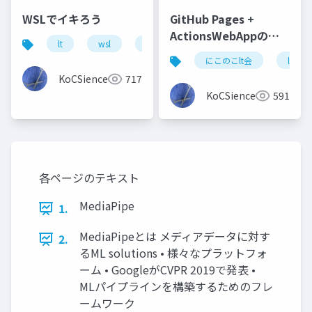
WSLでイキろう
GitHub Pages +
ActionsWebAppの自
lt
wsl
windows
動デプロイ (.binさん)
にこのこlt会
lt
KoCSience
717
KoCSience
591
各ページのテキスト
MediaPipe
1.
MediaPipeとは メディアデータに対す
2.
るML solutions • 様々なプラットフォ
ーム • GoogleがCVPR 2019で発表 •
MLパイプラインを構築するためのフレ
ームワーク