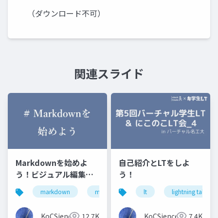
（ダウンロード不可）
関連スライド
Markdownを始めよ
自己紹介とLTをしよ
う！ビジュアル編集ソ
う！
フトMarkTextと
markdown
marktext
にこのこlt会
lt
lightning talk
にこの
Typoraを紹介！
KoCSience
12.7K
KoCSience
7.4K