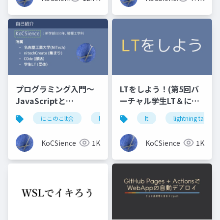
プログラミング入門～
LTをしよう！(第5回バ
JavaScriptと
ーチャル学生LT＆にこ
Processing～C0deで
のこLT会_4 in バーチ
にこのこlt会
lt
プログラミング入門
lt
lightning talk
javas
の話も？
ャル名工大 版)
KoCSience
1K
KoCSience
1K