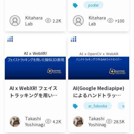
分けの分析
分けの分析
poster
Kitahara
Kitahara
2.2K
>100
Lab
Lab
AI x WebXR! フェイス
AI(Google Mediapipe)
トラッキングを用いた
によるハンドトラッキ
擬似3D表現
ングハンズオン
ar_fukuoka
webar
Takashi
Takashi
4.2K
28.5K
Yoshinaga
Yoshinaga