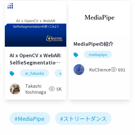
MediaPipeの紹介
AI x OpenCV x WebAR:
mediapipe
SelfieSegmentation
を使ってみよう
KoCSience
691
ar_fukuoka
webar
webxr
mediapipe
Takashi
5K
Yoshinaga
#MediaPipe
#ストリートダンス