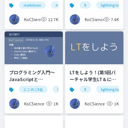
フトMarkTextと
markdown
marktext
にこのこlt会
lt
lightning talk
にこの
Typoraを紹介！
KoCSience
12.7K
KoCSience
7.4K
プログラミング入門～
LTをしよう！(第5回バ
JavaScriptと
ーチャル学生LT＆にこ
Processing～C0deで
のこLT会_4 in バーチ
にこのこlt会
lt
プログラミング入門
lt
lightning talk
javas
の話も？
ャル名工大 版)
KoCSience
1K
KoCSience
1K