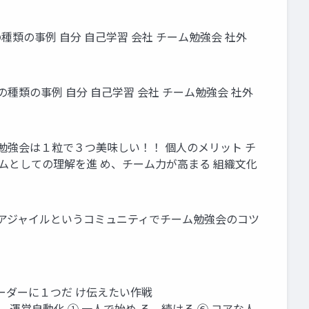
種類の事例 自分 自己学習 会社 チーム勉強会 社外
の種類の事例 自分 自己学習 会社 チーム勉強会 社外
ム勉強会は１粒で３つ美味しい！！ 個人のメリット チ
ームとしての理解を進 め、チーム力が高まる 組織文化
ン・アジャイルというコミュニティでチーム勉強会のコツ
リーダーに１つだ け伝えたい作戦
 ２．巻き込み ３．運営自動化 ①.一人で始め る、続ける ⑥.コアな人