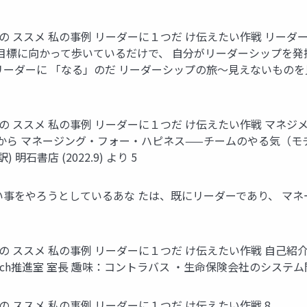
会の ススメ 私の事例 リーダーに１つだ け伝えたい作戦 リー
 目標に向かって歩いているだけで、 自分がリーダーシップを発
に 「なる」のだ リーダーシップの旅～見えないものを見る～ 野田 智
会の ススメ 私の事例 リーダーに１つだ け伝えたい作戦 マネ
だから マネージング・フォー・ハピネス——チームのやる気（
 明石書店 (2022.9) より 5
事をやろうとしているあな たは、既にリーダーであり、 マネ
ススメ 私の事例 リーダーに１つだ け伝えたい作戦 自己紹介 小泉 
tech推進室 室長 趣味：コントラバス ・生命保険会社のシステム
の ススメ 私の事例 リーダーに１つだ け伝えたい作戦 8