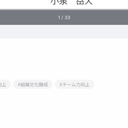
向上
#組織文化醸成
#チーム力向上