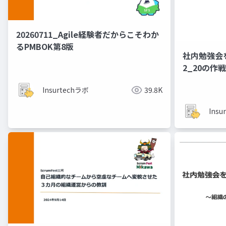
20260711_Agile経験者だから​こそわか
る​PMBOK第8版
社内勉強会
2_20の作戦
Insurtechラボ
39.8K
Insu