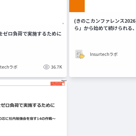
(きのこカンファレンス2026
ら」から​始めて​続けられる、
をゼロ負荷で実施するために
の​つくりかた
Insurtechラボ
rtechラボ
36.7K