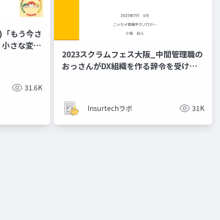
)「もう​今さ
​小さな​変化
2023スクラムフェス大阪_中間管理職の
おっさんがDX組織を作る辞令を受けて
どう学んだか？ 「ちょっと何言ってい
31.6K
るかわかんない」と共にした１年間
Insurtechラボ
31K