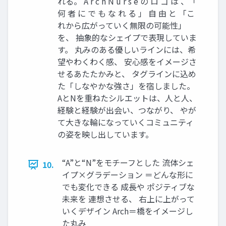
れる。 A r c h N u r s e の ロ ゴ は 、「
何 者 に で も な れ る 」 自 由 と 「こ
れから広がっていく無限の可能性」
を、 抽象的なシェイプで表現していま
す。 丸みのある優しいラインには、希
望やわくわく感、 安心感をイメージさ
せるあたたかみと、 タグラインに込め
た「しなやかな強さ」を宿しました。
AとNを重ねたシルエットは、人と人、
経験と経験が出会い、つながり、 やが
て大きな輪になっていくコミュニティ
の姿を映し出しています。
“A”と“N”をモチーフとした 流体シェ
10.
イプ×グラデーション ＝どんな形に
でも変化できる 成長や ポジティブな
未来を 連想させる、 右上に上がって
いくデザイン Arch＝橋をイメージし
た丸み