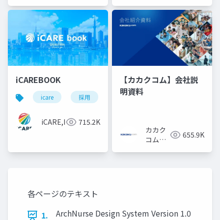
iCAREBOOK
【カカクコム】会社説
明資料
icare
採用
カルチャーデック
採用資料
iCARE,Inc
715.2K
カカク
655.9K
コム採
用担当
各ページのテキスト
ArchNurse Design System Version 1.0
1.