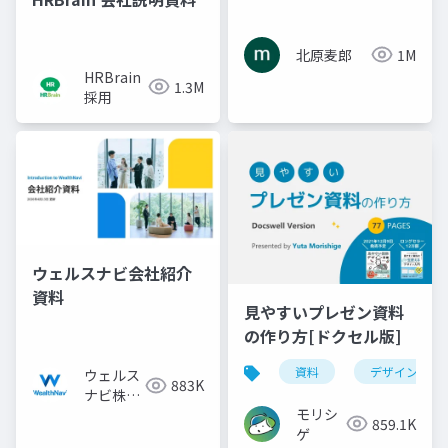
北原麦郎
1M
HRBrain
1.3M
採用
ウェルスナビ会社紹介
資料
見やすいプレゼン資料
の作り方[ドクセル版]
資料
デザイン
ウェルス
883K
ナビ株式
モリシ
会社
859.1K
ゲ