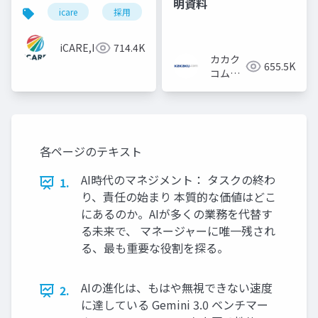
明資料
icare
採用
カルチャーデック
採用資料
iCARE,Inc
714.4K
カカク
655.5K
コム採
用担当
各ページのテキスト
AI時代のマネジメント： タスクの終わ
1.
り、責任の始まり 本質的な価値はどこ
にあるのか。AIが多くの業務を代替す
る未来で、 マネージャーに唯一残され
る、最も重要な役割を探る。
AIの進化は、もはや無視できない速度
2.
に達している Gemini 3.0 ベンチマー