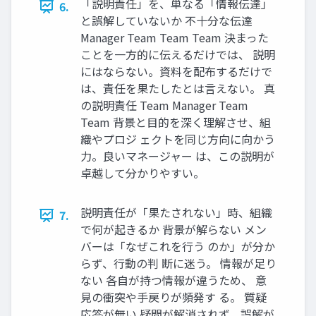
「説明責任」を、単なる「情報伝達」
6.
と誤解していないか 不十分な伝達
Manager Team Team Team 決まった
ことを一方的に伝えるだけでは、 説明
にはならない。資料を配布するだけで
は、責任を果たしたとは言えない。 真
の説明責任 Team Manager Team
Team 背景と目的を深く理解させ、組
織やプロジ ェクトを同じ方向に向かう
力。良いマネージャー は、この説明が
卓越して分かりやすい。
説明責任が「果たされない」時、組織
7.
で何が起きるか 背景が解らない メン
バーは「なぜこれを行う のか」が分か
らず、行動の判 断に迷う。 情報が足り
ない 各自が持つ情報が違うため、 意
見の衝突や手戻りが頻発す る。 質疑
応答が無い 疑問が解消されず、誤解が