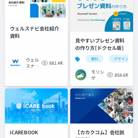
ウェルスナビ会社紹介
資料
見やすいプレゼン資料
の作り方[ドクセル版]
資料
デザイン
ウェル
881.4K
スナビ
モリシ
株式会
858.6K
ゲ
社
iCAREBOOK
【カカクコム】会社説