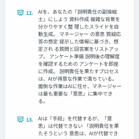
AIを、あなたの「説明責任の副操縦
12.
士」にしよう 資料作成 複雑な背景を
分かりやすく整 理したスライドを自
動生成。 マネージャー の意思 質疑応
答の想定 提示した情報に基づき、想
定され る質問と回答案をリストアッ
プ。 アンケート準備 説明後の理解度
を確認するための アンケートを即座
に作成。 説明責任を果たすプロセス
は、AIが得意な作業で満ちている。
面倒な作業はAIに任せ、マネージャー
は最も重要な「意思」に集中でき
る。
AIは「手段」を代替するが、「意
13.
思」は代替できない 「説明責任を果
たそうという 意思は、AIが代替でき