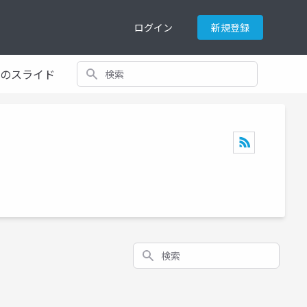
ログイン
新規登録
検索
てのスライド
検索