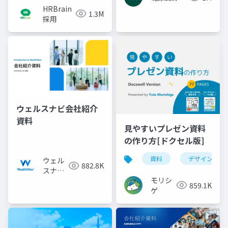
HRBrain
1.3M
採用
ウェルスナビ会社紹介
資料
見やすいプレゼン資料
の作り方[ドクセル版]
資料
デザイン
ウェル
882.8K
スナビ
モリシ
株式会
859.1K
ゲ
社