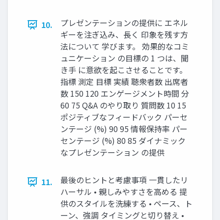
プレゼンテーションの提供に エネル
10.
ギーを注ぎ込み、長く 印象を残す方
法について 学びます。 効果的なコミ
ュニケーション の目標の 1 つは、聞
き手 に意欲を起こさせることです。
指標 測定 目標 実績 聴衆者数 出席者
数 150 120 エンゲージメント時間 分
60 75 Q&A のやり取り 質問数 10 15
ポジティブなフィードバック パーセ
ンテージ (%) 90 95 情報保持率 パー
センテージ (%) 80 85 ダイナミック
なプレゼンテーション の提供
最後のヒントと考慮事項 一貫したリ
11.
ハーサル • 親しみやすさを高める 提
供のスタイルを洗練する • ペース、ト
ーン、強調 タイミングと切り替え •