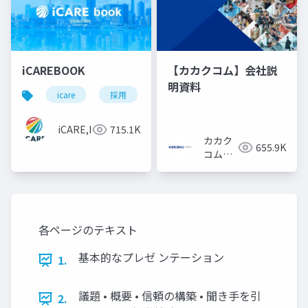
iCAREBOOK
【カカクコム】会社説
明資料
icare
採用
カルチャーデック
採用資料
iCARE,Inc
715.1K
カカク
655.9K
コム採
用担当
各ページのテキスト
基本的なプレゼ ンテーション
1.
議題 • 概要 • 信頼の構築 • 聞き手を引
2.