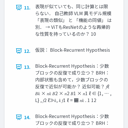
表現が似ていても、同じ計算とは限
11.
らない． 自己教師 VLM 異モデル規模
「表現の類似」 と 「機能の同値」 は
別． → ViTもResNetのような再帰的
な性質を持っているのか？ 10
仮説： Block-Recurrent Hypothesis
12.
Block-Recurrent Hypothesis：少数
13.
ブロックの反復で成り立つ？ BRH：
内部状態も含めて，少数ブロックの
反復で近似が可能か？ 近似可能？ 𝑓ℓ
𝐵𝑘 × 𝑛𝑘 𝐵2 × 𝑛2 𝐵1 × 𝑛1 ℓ ∈ {1, ⋯ ,
L} , 𝑓2 ℓ≫𝑘, 𝑘 𝑓1 ℓ = ෍ 𝑛𝑘 . 1 12
Block-Recurrent Hypothesis：少数
14.
ブロックの反復で成り立つ？ BRH：