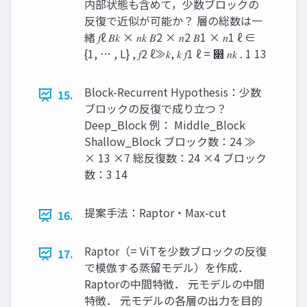
内部状態も含めて，少数ブロックの
反復で近似が可能か？ 層の総数は一
緒 𝑓ℓ 𝐵𝑘 × 𝑛𝑘 𝐵2 × 𝑛2 𝐵1 × 𝑛1 ℓ ∈
{1, ⋯ , L} , 𝑓2 ℓ≫𝑘, 𝑘 𝑓1 ℓ = ෍ 𝑛𝑘 . 1 13
Block-Recurrent Hypothesis：少数
15.
ブロックの反復で成り立つ？
Deep_Block 例： Middle_Block
Shallow_Block ブロック数：24 ≫
× 13 ×7 総反復数：24 ×4 ブロック
数：3 14
提案手法：Raptor・Max-cut
16.
Raptor（= ViTを少数ブロックの反復
17.
で模倣する蒸留モデル）を作成．
Raptorの中間特徴． 元モデルの中間
特徴． 元モデルの各層の出力を目的