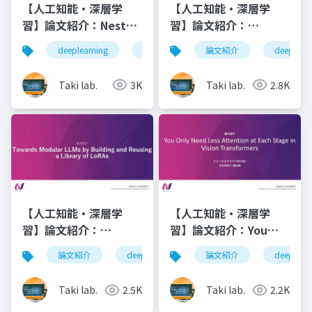
【人工知能・深層学
【人工知能・深層学
習】論文紹介：Nested
習】論文紹介：
Learning: The
DecomCAM:
deeplearning
論文紹介
論文紹介
深層学習
deeplearn
人工知
Illusion of Deep
Advancing Beyond
Learning
Saliency Maps
Taki lab.
3K
Taki lab.
2.8K
Architectures
through
Decomposition and
Integration
【人工知能・深層学
【人工知能・深層学
習】論文紹介：
習】論文紹介：You
Towards Modular
Only Need Less
論文紹介
deeplearning
論文紹介
人工知能
deeplearn
深層学
LLMs by Building and
Attention at Each
Reusing a Library of
Stage in Vision
Taki lab.
2.5K
Taki lab.
2.2K
LoRAs
Transformers