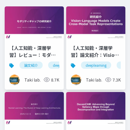
【人工知能・深層学
【人工知能・深層学
習】レビュー：モダリ
習】論文紹介：Vision-
ティギャップの研究紹
Language Models
論文紹介
deeplearning
deeplearning
深層学習
人工知
論文
介
Create Cross-Modal
Task
Taki lab.
8.7K
Taki lab.
7.3K
Representations