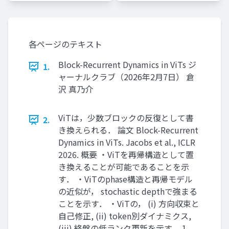
各ページのテキスト
Block-Recurrent Dynamics in ViTs ジ
1.
ャーナルクラブ（2026年2月7日） 倉
沢 真乃介
ViTは，少数ブロックの反復として書
2.
き換えられる． 論文 Block-Recurrent
Dynamics in ViTs. Jacobs et al., ICLR
2026. 概要 ・ViTを再帰構造として置
き換えることが可能であることを示
す． ・ViTのphase構造と再帰モデル
の近似が， stochastic depthで強まる
ことを示す． ・ViTの， (i) 方向収束と
自己修正, (ii) token別ダイナミクス,
(iii) 終盤の低ランク更新を示す． 1