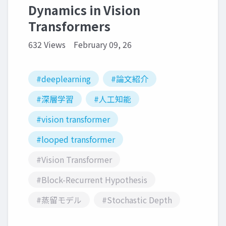
Dynamics in Vision
Transformers
632 Views
February 09, 26
#deeplearning
#論文紹介
#深層学習
#人工知能
#vision transformer
#looped transformer
#Vision Transformer
#Block-Recurrent Hypothesis
#蒸留モデル
#Stochastic Depth