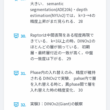
大きい． semantic
segmentation(ADE20k)・depth
estimation(NYUv2)では， k=3→4の
精度上昇がまだ見られる． 28
Raptorは中間表現をある程度再現で
30.
きている． k=3以上の時，DINOv2の
ほとんどの層が揃っている． 初期
層・最終層付近の一致が高く，中盤
の一致度は下がる． 29
Phase内の入れ替えのみ，精度が維持
31.
される DINOv2で実験． pahse内で層
を入れ替える時と，異phase間で層を
入れ替えた時の精度変化． 30
実験3：DINOv2(Giant)の観察
32.