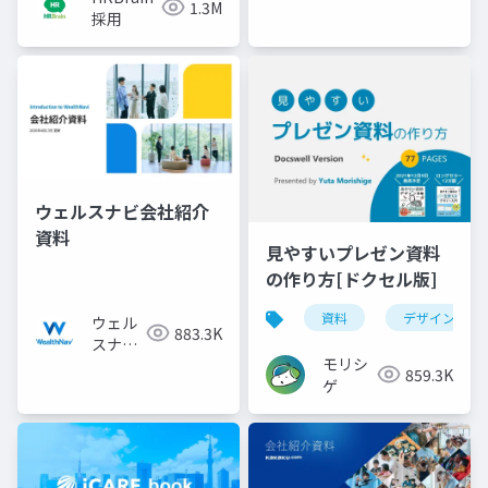
1.3M
採用
ウェルスナビ会社紹介
資料
見やすいプレゼン資料
の作り方[ドクセル版]
資料
デザイン
ウェル
883.3K
スナビ
モリシ
株式会
859.3K
ゲ
社