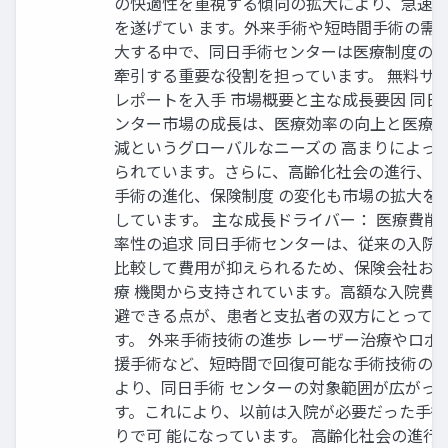
の快適性を重視する傾向の拡大により、急速
を遂げてい ます。外来手術や短時間手術の需
大する中で、同日手術センターは医療制度の
牽引する重要な役割を担っています。 無料サ
レポートを入手 市場概要と主な成長要因 同日
ンター市場の成長は、医療効率の向上と医療
減というグローバルなニーズの 高まりによっ
られています。さらに、高齢化社会の進行、
手術の進化、保険制度 の変化も市場の拡大を
しています。 主な成長ドライバー： 医療費削
率性の追求 同日手術センターは、従来の入院
比較して費用が抑えられるため、保険会社お
療 機関から支持されています。高額な入院費
避できる点が、患者と支払者の双方にとって 
す。 外来手術技術の進歩 レーザー治療やロボ
援手術など、短時間で回復可能な手術技術の
より、同日手術 センターの対象範囲が広がっ
す。これにより、以前は入院が必要だった手術
りで可 能になっています。 高齢化社会の進行