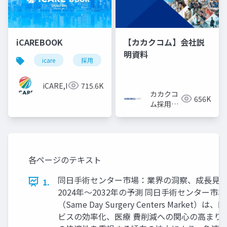
iCAREBOOK
【カカクコム】会社説
明資料
icare
採用
カルチャーデック
採用資料
iCARE,Inc
715.6K
カカクコ
656K
ム採用担
当
各ページのテキスト
同日手術センター市場：業界の洞察、成長見 
1.
2024年～2032年の予測 同日手術センター市場
（Same Day Surgery Centers Market）は
ビスの効率化、医療 費削減への関心の高まり