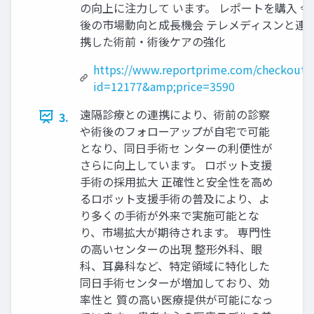
の向上に注力して います。 レポートを購入 今
後の市場動向と成長機会 テレメディスンと連
携した術前・術後ケアの強化
https://www.reportprime.com/checkout?
id=12177&amp;price=3590
遠隔診療との連携により、術前の診察
3.
や術後のフォローアップが自宅で可能
となり、同日手術セ ンターの利便性が
さらに向上しています。 ロボット支援
手術の採用拡大 正確性と安全性を高め
るロボット支援手術の普及により、よ
り多くの手術が外来で実施可能とな
り、市場拡大が期待されます。 専門性
の高いセンターの出現 整形外科、眼
科、耳鼻科など、特定領域に特化した
同日手術センターが増加しており、効
率性と 質の高い医療提供が可能になっ