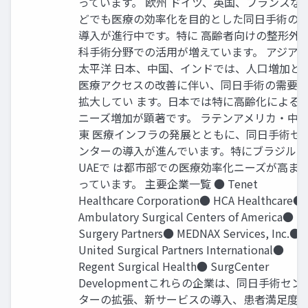
っています。 欧州 ドイツ、英国、フランスな
どでも医療の効率化を目的とした同日手術の
導入が進行中です。特に 高齢者向けの整形外
科手術分野での活用が増えています。 アジア
太平洋 日本、中国、インドでは、人口増加と
医療アクセスの改善に伴い、同日手術の需要
拡大してい ます。日本では特に高齢化による
ニーズ増加が顕著です。 ラテンアメリカ・中
東 医療インフラの発展とともに、同日手術セ
ンターの導入が進んでいます。特にブラジル、
UAEで は都市部での医療効率化ニーズが高ま
っています。 主要企業一覧 ●​ Tenet
Healthcare Corporation​ ●​ HCA Healthcare​ ●​
Ambulatory Surgical Centers of America​ ●​
Surgery Partners​ ●​ MEDNAX Services, Inc.​ ●​
United Surgical Partners International​ ●​
Regent Surgical Health​ ●​ SurgCenter
Development​ これらの企業は、同日手術セン
ターの拡張、新サービスの導入、患者満足度