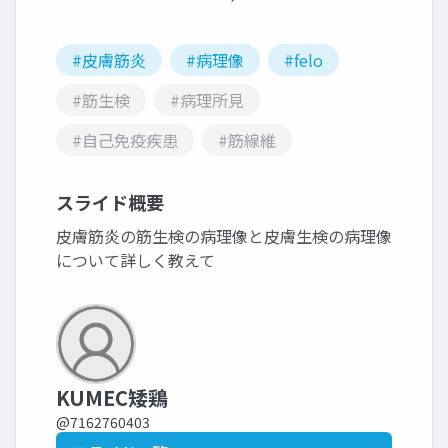
#皮膚筋炎
#病理像
#felo
#筋生検
#病理所見
#自己免疫疾患
#筋線維
スライド概要
皮膚筋炎の筋生検の病理像と皮膚生検の病理像
について詳しく教えて
KUMEC矮鶏
@7162760403