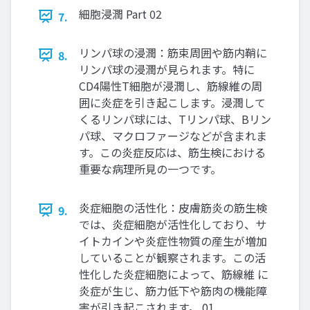
細胞浸潤 Part 02
7.
リンパ球の浸潤：筋束周囲や筋内鞘に
8.
リンパ球の浸潤が見られます。特に
CD4陽性T細胞が浸潤し、筋線維の周
囲に炎症を引き起こします。浸潤して
くるリンパ球には、Tリンパ球、Bリン
パ球、マクロファージなどが含まれま
す。この炎症反応は、筋生検における
重要な病理所見の一つです。
炎症細胞の活性化：皮膚筋炎の筋生検
9.
では、炎症細胞が活性化しており、サ
イトカインや炎症性物質の産生が増加
していることが観察されます。この活
性化した炎症細胞によって、筋線維 に
炎症が生じ、筋力低下や筋肉の機能障
害が引き起こされます。 01