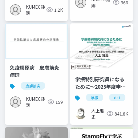
366
鶏
KUMEC矮
1.2K
鶏
免疫膠原病 皮膚筋炎
病理
学振特別研究員になる
ために～2025年度申請
皮膚筋炎
版
学振
dc1
KUMEC矮
159
鶏
大上雅
841.8K
史