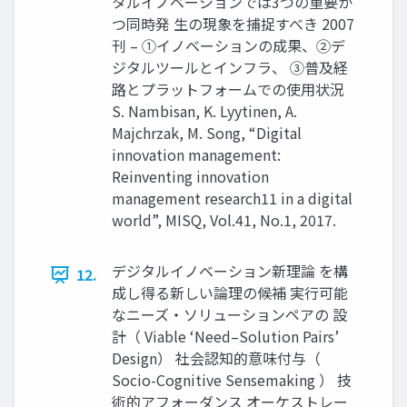
タルイノベーションでは3つの重要か
つ同時発 生の現象を捕捉すべき 2007
刊 – ①イノベーションの成果、②デ
ジタルツールとインフラ、 ③普及経
路とプラットフォームでの使用状況
S. Nambisan, K. Lyytinen, A.
Majchrzak, M. Song, “Digital
innovation management:
Reinventing innovation
management research11 in a digital
world”, MISQ, Vol.41, No.1, 2017.
デジタルイノベーション新理論 を構
12.
成し得る新しい論理の候補 実行可能
なニーズ・ソリューションペアの 設
計（ Viable ‘Need–Solution Pairs’
Design） 社会認知的意味付与（
Socio-Cognitive Sensemaking ） 技
術的アフォーダンス オーケストレー