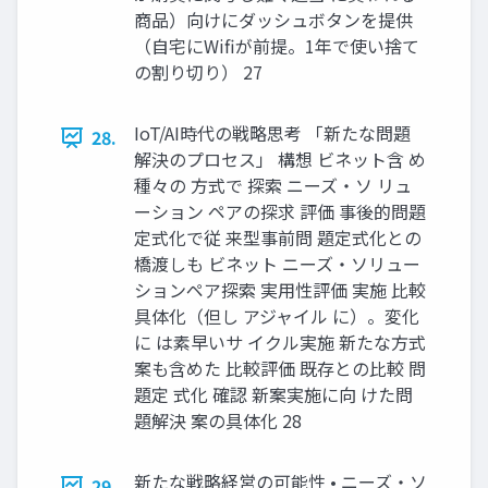
商品）向けにダッシュボタンを提供
（自宅にWifiが前提。1年で使い捨て
の割り切り） 27
IoT/AI時代の戦略思考 「新たな問題
28.
解決のプロセス」 構想 ビネット含 め
種々の 方式で 探索 ニーズ・ソ リュ
ーション ペアの探求 評価 事後的問題
定式化で従 来型事前問 題定式化との
橋渡しも ビネット ニーズ・ソリュー
ションペア探索 実用性評価 実施 比較
具体化（但し アジャイル に）。変化
に は素早いサ イクル実施 新たな方式
案も含めた 比較評価 既存との比較 問
題定 式化 確認 新案実施に向 けた問
題解決 案の具体化 28
新たな戦略経営の可能性 • ニーズ・ソ
29.