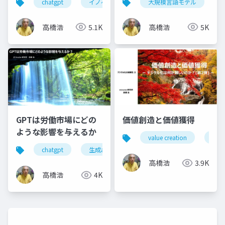
chatgpt
イノベーション
大規模言語モデル
ヘルスケア
新サ
高橋浩
5.1K
高橋浩
5K
GPTは労働市場にどの
価値創造と価値獲得
ような影響を与えるか
value creation
valu
chatgpt
生成aiツール
生産性向上
生成a
高橋浩
3.9K
高橋浩
4K