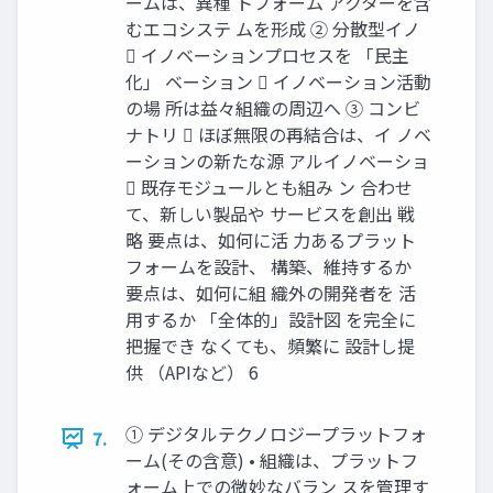
ームは、異種 トフォーム アクターを含
むエコシステ ムを形成 ② 分散型イノ
 イノベーションプロセスを 「民主
化」 ベーション  イノベーション活動
の場 所は益々組織の周辺へ ③ コンビ
ナトリ  ほぼ無限の再結合は、イ ノベ
ーションの新たな源 アルイノベーショ
 既存モジュールとも組み ン 合わせ
て、新しい製品や サービスを創出 戦
略 要点は、如何に活 力あるプラット
フォームを設計、 構築、維持するか
要点は、如何に組 織外の開発者を 活
用するか 「全体的」設計図 を完全に
把握でき なくても、頻繁に 設計し提
供 （APIなど） 6
① デジタルテクノロジープラットフォ
7.
ーム(その含意) • 組織は、プラットフ
ォーム上での微妙なバラン スを管理す