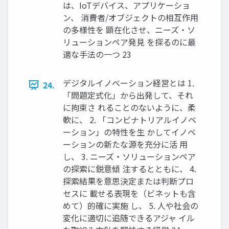
は、IoTデバイス、アプリケーショ
ン、 消費者/オブジェクトの相互作用
の多様性を 顕在化させ、ニーズ・ソ
リューションペア発見 を探るのに最
適な手法の一つ 23
デジタルイノベーション経営とは 1.
24.
「問題定式化」から出発して、それ
に拘束さ れることのないように、柔
軟に、 2. 「コンビナトリアルイノベ
ーション」の特性を生 かしてイノベ
ーションの新たな源を充分に活 用
し、 3. ニーズ・ソリューションペア
の探索に鋭意傾 注するとともに、 4.
探索結果を意思決定または判断プロ
セスに 載せる表現を（ビネットも含
めて）的確に実施 し、 5. 人や社会の
変化に適切に追随できるアジャ イル