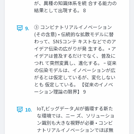
が、異種の知識体系を統 合する能力の
結果として出現する。 8
③ コンビナトリアルイノベーション
9.
(その含意) • 伝統的な拡散モデルに替
わって、SNSコンテ キストなどでのア
イデア伝染の広がりが発 生する。 • ア
イデアは普及するだけでなく、普及に
つれ て突然変異し、進化する。 ｰ 従来
の伝染モデルは、イノベーションが広
がるとは仮定しているが、変化しない
とも 仮定している。 【従来のイノベ
ーション理論の限界】 9
IoT,ビッグデータ,AIが循環する新た
10.
な環境では、ニー ズ、ソリューショ
ン識別も大きな視野が必要 • コンビ
ナトリアルイノベーションでほぼ無