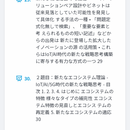
リューションペア設計やビネットは
従来見落としていた可能性を発見し
て具体化 する手法の一種 • 「問題定
式化無しで検索」、「重要な要素と
考 えられるものの短い記述」などか
らの出発は 新たに登場した拡大した
イノベーションの源 の活用策 • これ
らはIoT/AI時代の新たな戦略思考構築
に寄与する有力な方式の一つ 29
２題目：新たなエコシステム理論 -
30.
IoT/AI/5G時代の新たな戦略思考 - 目
次 1. 2. 3. 4. はじめに エコシステムの
特徴 様々なタイプの補完性 エコシス
テム特徴の見直しとエコシス テムの
再定義 5. 新たなエコシステムの適応
30