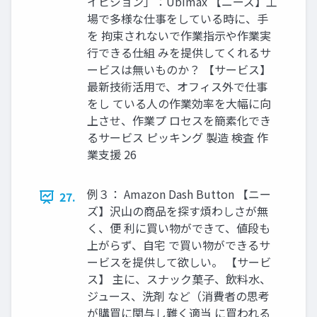
イビジョン」：Ubimax 【ニーズ】工
場で多様な仕事をしている時に、手
を 拘束されないで作業指示や作業実
行できる仕組 みを提供してくれるサ
ービスは無いものか？ 【サービス】
最新技術活用で、オフィス外で仕事
をし ている人の作業効率を大幅に向
上させ、作業プ ロセスを簡素化でき
るサービス ピッキング 製造 検査 作
業支援 26
例３： Amazon Dash Button 【ニー
27.
ズ】沢山の商品を探す煩わしさが無
く、便 利に買い物ができて、値段も
上がらず、自宅 で買い物ができるサ
ービスを提供して欲しい。 【サービ
ス】 主に、スナック菓子、飲料水、
ジュース、洗剤 など（消費者の思考
が購買に関与し難く適当 に買われる