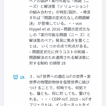
ペアの設計 • 実行可能な「問題（ニ
ーズ）と解決策（ソ リューション）
の組み合わせ」の特定/設計、 • 換言
すれば「問題の定式化なしの問題解
決」 が登場している。・・von
Hippel et al. 2016 • 問題の定式化な
しの「実行可能な問題（ニー ズ）と
解決策のペア」発見に焦点を置くこ
とは、 いくつかの点で利点がある。
– 問題定式化に伴うコストの削減 –
問題解決のため適用される解決策に
対する制約 の排除 18
３．IoT世界への適応 IoTの世界 • 実
19.
世界の物理的物体を仮想世界に結び
つけ ることで、何時でも、何処で
も、誰とも、何に対 しても、繋げら
れる。・・・CERP-IoT. 2010 – IoTオ
ブジェクトは、インターネットをイ