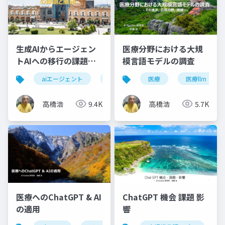
生成AIからエージェン
医療分野における大規
トAIへの移行の課題と
模言語モデルの調査
展望
aiエージェント
エージェントai
医療
自律性
医療llm
ガ
高橋浩
9.4K
高橋浩
5.7K
医療へのChatGPT & AI
ChatGPT 機会 課題 影
の適用
響