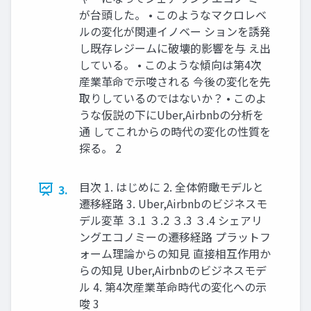
が台頭した。 • このようなマクロレベ
ルの変化が関連イノベー ションを誘発
し既存レジームに破壊的影響を与 え出
している。 • このような傾向は第4次
産業革命で示唆される 今後の変化を先
取りしているのではないか？ • このよ
うな仮説の下にUber,Airbnbの分析を
通 してこれからの時代の変化の性質を
探る。 2
目次 1. はじめに 2. 全体俯瞰モデルと
3.
遷移経路 3. Uber,Airbnbのビジネスモ
デル変革 ３.1 ３.2 ３.3 ３.4 シェアリ
ングエコノミーの遷移経路 プラットフ
ォーム理論からの知見 直接相互作用か
らの知見 Uber,Airbnbのビジネスモデ
ル 4. 第4次産業革命時代の変化への示
唆 3