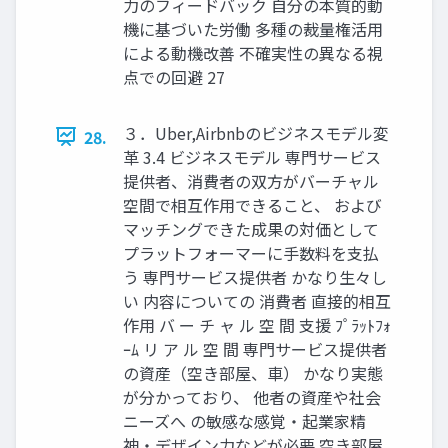
力のフィードバック 自分の本質的動
機に基づいた労働 多種の裁量権活用
による動機改善 不確実性の異なる視
点での回避 27
３．Uber,Airbnbのビジネスモデル変
28.
革 3.4 ビジネスモデル 専門サービス
提供者、消費者の双方がバーチャル
空間で相互作用できること、 および
マッチングできた成果の対価として
プラットフォーマーに手数料を支払
う 専門サービス提供者 かなり生々し
い 内容についての 消費者 直接的相互
作用 バ ー チ ャ ル 空 間 支援 ﾌﾟﾗｯﾄﾌｫ
ｰﾑ リ ア ル 空 間 専門サービス提供者
の資産（空き部屋、車） かなり実態
が分かっており、 他者の資産や社会
ニーズへ の敏感な感覚・起業家精
神・デザイン力などが必要 空き部屋