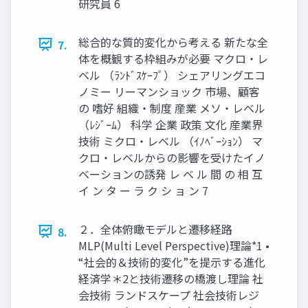
研究員 6
総合的な質的変化から考える 新たな全
7.
体を概観する枠組みが必要 マクロ・レ
ベル （ﾗﾝﾄﾞｽｹｰﾌﾟ） シェアリングエコ
ノミー リーマンショック 市場、顧客
の 嗜好 組織・制度 産業 メソ・レベル
（ﾚｼﾞｰﾑ） 科学 企業 政策 文化 産業界
技術 ミクロ・レベル （ｲﾉﾍﾞｰｼｮﾝ） マ
クロ・レベルからの影響を受けたイノ
ベーションの誘発 レ ベ ル 間 の 相 互
イ ン タ ー ラ ク シ ョ ン 7
２．全体俯瞰モデルと遷移経路
8.
MLP(Multi Level Perspective)理論*1 •
“社会的＆技術的変化”を提示する進化
経済学＊2と技術遷移の橋渡し理論 社
会技術 ランドスケープ 社会技術レジ