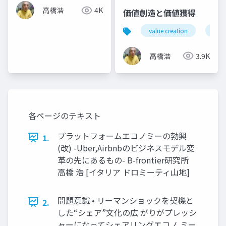
高橋浩
4K
価値創造と価値獲得
value creation
valu
高橋浩
3.9K
各ページのテキスト
プラットフォームエコノミーの勃興
1.
(改) -Uber,Airbnbのビジネスモデル変
革の先にあるもの- B-frontier研究所
高橋 浩 [イタリア ドロミーティ山地]
問題意識 • リーマンショックを契機と
2.
した“シェア”文化の広 がりがプレッシ
ャーになってシェアリングエコノ ミー