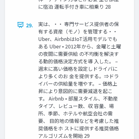
に宿泊 運転手付き車に相乗り 28
実は、・・ 専門サービス提供者の保
29.
有する資産（モノ）を管理する・・
Uber、AirbnbはIoT活用モデルでも
ある Uber • 2012年から、金曜と土曜
の夜間に需要供給 の不均衡を解決す
る動的価格決定方式を導 入した。 –
週末に高い価格を設定しドライバに
より多くのお 金を提供する。⇒ドラ
イバーの供給量を増やす。 – 価格上
昇により意図的に需要減退を起こ
す。 Airbnb • 部屋スタイル、不動産
タイプ、レビュー数、収 容量、場
所、季節、ホテルや航空会社の需
要、 目的地の情報などを考慮した推
奨価格をホ ストに提供する推奨価格
アルゴリズムを開始 29