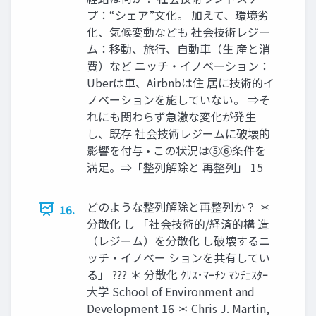
プ：“シェア”文化。 加えて、環境劣
化、気候変動なども 社会技術レジー
ム：移動、旅行、自動車（生 産と消
費）など ニッチ・イノベーション：
Uberは車、Airbnbは住 居に技術的イ
ノベーションを施していない。 ⇒そ
れにも関わらず急激な変化が発生
し、既存 社会技術レジームに破壊的
影響を付与 • この状況は⑤⑥条件を
満足。⇒「整列解除と 再整列」 15
どのような整列解除と再整列か？ ＊
16.
分散化 し 「社会技術的/経済的構 造
（レジーム）を分散化 し破壊するニ
ッチ・イノベー ションを共有してい
る」 ??? ＊ 分散化 ｸﾘｽ･ﾏｰﾁﾝ ﾏﾝﾁｪｽﾀｰ
大学 School of Environment and
Development 16 ＊ Chris J. Martin,