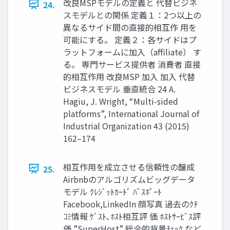
改良MSPモデルの定義と 代替ビジネ
24.
スモデルとの関係 定義１：2つ以上の
異なるサイド間の直接的相互作 用を
可能にする。 定義２：各サイドはプ
ラットフォームに加入（affiliate） す
る。 専門サービス提供者 消費者 直接
的相互作用 改良MSP 加入 加入 代替
ビジネスモデル 垂直統合 24 A.
Hagiu, J. Wright, “Multi-sided
platforms”, International Journal of
Industrial Organization 43 (2015)
162–174
相互作用を成立させる信頼性の醸成
25.
Airbnbのアルゴリズムビッグデータ
モデル ｸﾚｼﾞｯﾄｶｰﾄﾞ ﾊﾟｽﾎﾟｰﾄ
Facebook,LinkedIn 顔写真 過去のｸﾁ
ｺﾐ情報 ｹﾞｽﾄ､ﾎｽﾄ相互評 価 ﾎｽﾄｻｰﾋﾞｽ評
価 ”SuperHost” 総合的背景ﾁｪｯｸ など