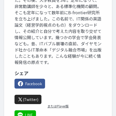
た。その後、大学教員を5年。定年になって、
非常勤講師を少々と、ある標準化機関の顧問。
そこも定年になって数年前にB-frontier研究所
を立ち上げました。この名前で、IT関係の英語
論文（経営学的視点のもの）をダウンロード
し、その紹介と自分で考えた内容を取り交ぜて
情報公開しています。幾つかの学会で学会発表
なども。昔、ITバブル崩壊の直前、ダイヤモン
ド社からIT革命本「デジタル融合市場」を出版
したこともあります。こんな経験が今に続く情
報発信の原点です。
シェア
Facebook
(Twitter)
またはPlayer版
LINE