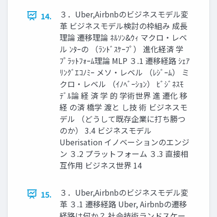
３．Uber,Airbnbのビジネスモデル変
14.
革 ビジネスモデル検討の枠組み 成長
理論 遷移理論 ﾈﾙｿﾝ&ｳｨ マクロ・レベ
ル ﾝﾀｰの （ﾗﾝﾄﾞｽｹｰﾌﾟ） 進化経済 学
ﾌﾟﾗｯﾄﾌｫｰﾑ理論 MLP ３.1 遷移経路 ｼｪｱ
ﾘﾝｸﾞｴｺﾉﾐｰ メソ・レベル （ﾚｼﾞｰﾑ） ミ
クロ・レベル （ｲﾉﾍﾞｰｼｮﾝ） ﾋﾞｼﾞﾈｽﾓ
ﾃﾞﾙ論 経 済 学 的 学術世界 進 遷化 移
経 の済 橋学 渡と し技 術 ビジネスモ
デル （どうして既存企業に打ち勝つ
のか） 3.4 ビジネスモデル
Uberisation イノベーションのエンジ
ン ３.2 プラットフォーム ３.3 直接相
互作用 ビジネス世界 14
３．Uber,Airbnbのビジネスモデル変
15.
革 ３.1 遷移経路 Uber, Airbnbの遷移
経路は何か？ 社会技術ランドスケー