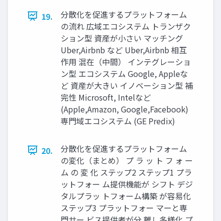
分散化を促進するプラットフォーム
19.
の流れ 広域エコシステム トランザク
ション型 資産が小さい マッチング
Uber,Airbnb など Uber,Airbnb 相互
作用 混在（中間） インテグレーショ
ン型 エコシステム Google, Appleな
ど 資産が大きい イノベーション型 補
完性 Microsoft, Intelなど
(Apple,Amazon, Google,Facebook)
専門域エコシステム (GE Predix)
分散化を促進するプラットフォーム
20.
の変化（まとめ） プ ラ ッ ト フ ォ ー
ム の 変 化 ステップ2 ステップ1 プラ
ットフォー ム提供機能が シフト デジ
タルプラッ トフォーム構築 が容易化
ステップ3 プラットフォー マーと専
門サー ビス提供者が分 離し多様化 プ