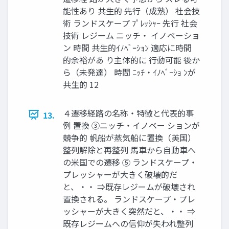
能性あり 共生的 先行（成熟） 社会技
術 ランドスケープ ﾌﾟﾚｯｼｬｰ 先行 社会
技術 レジーム ニッチ・ イノベーショ
ン 時間 共生的ｲﾉﾍﾞｰｼｮﾝ 適応に時間
的余裕があ り主体的に 行動可能 後か
ら（未発達） 時間 ﾆｯﾁ・ｲﾉﾍﾞｰｼｮ ﾝが
共生的 12
４遷移経路の名称・特徴と代表的事
13.
例 置換 ③ニッチ・イノベー ションが
競争的 帆船が蒸気船に置換（英国）
整列解除と再整列 馬車から自動車へ
の米国での遷移 ⑤ ランドスケープ・
プレッシャーが大きく破壊的だ
と、・・ ⇒既存レジームが破壊され
置換される。 ランドスケープ・プレ
ッシャーが大きく突然だと、・・ ⇒
既存レジームへの信仰が失われ整列