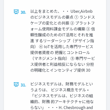
以上をまとめた、・・ Uber,Airbnb
30.
のビジネスモデルの要点 ① ランドス
ケープの変化との共振 ② プラットフ
ォーム使用料課金モデルの構築 ③ 信
頼性醸成のためのIT活用とそれを推
進 するリーダーシップ（デザイン指
向） ④ IoTを活用した専門サービス
提供者資産の 把握とコントロール
（マネジメント指向） ⑤ 専門サービ
ス提供者と利益相反にならない 分担
の明確化とインセンティブ提供 30
ビジネスモデルは、財務モデルとい
31.
うよりは、 ビジネス概念モデル •
「ビジネスモデルは、ビジネスの組
織的、財務 的アーキテクチャに他な
らない」 ・・・H. Chesbrough and