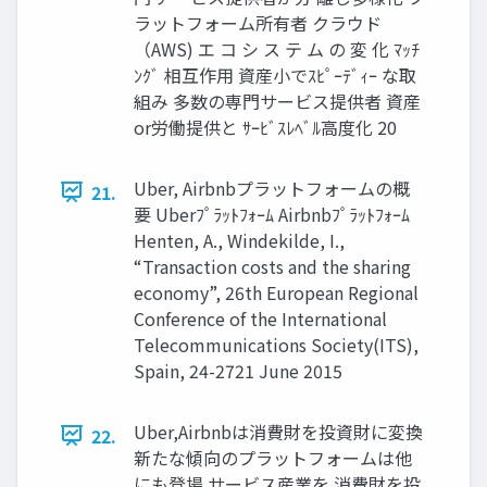
ラットフォーム所有者 クラウド
（AWS) エ コ シ ス テ ム の 変 化 ﾏｯﾁ
ﾝｸﾞ 相互作用 資産小でｽﾋﾟｰﾃﾞｨｰ な取
組み 多数の専門サービス提供者 資産
or労働提供と ｻｰﾋﾞｽﾚﾍﾞﾙ高度化 20
Uber, Airbnbプラットフォームの概
21.
要 Uberﾌﾟﾗｯﾄﾌｫｰﾑ Airbnbﾌﾟﾗｯﾄﾌｫｰﾑ
Henten, A., Windekilde, I.,
“Transaction costs and the sharing
economy”, 26th European Regional
Conference of the International
Telecommunications Society(ITS),
Spain, 24-2721 June 2015
Uber,Airbnbは消費財を投資財に変換
22.
新たな傾向のプラットフォームは他
にも登場 サービス産業を 消費財を投