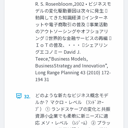
R. S. Rosenbloom,2002 • ビジネスモ
デルの変化駆動要因は次々に発生 
勃興してきた知識経済 インターネ
ットや電子商取引の普及 事業活動
のアウトソーシングやオフショアリ
ング 世界的な金融サービスの再編 
ＩｏＴの普及、・・・ シェアリン
グエコノミー David J.
Teece,“Business Models,
BusinessStrategy and Innovation”,
Long Range Planning 43 (2010) 172-
194 31
どのような新たなビジネス概念モデ
32.
ルか？ マクロ・レベル （ﾗﾝﾄﾞｽｹｰ
ﾌﾟ） ① ランドスケープの変化と共振
資源小企業でも柔軟に新ニーズに適
応 メソ・レベル （ﾚｼﾞｰﾑ） ② プラッ