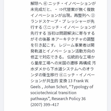
解除へ ⑥ ニッチ・イノベーションが
未完成だと、・ ⇒代替案が無く複数
イノベーションが出現。再整列へ ②
ランドスケープ・プ レッシャーが先
行する ①ニッチ・イノベー ションが
先行する 当初は問題解決に寄与する
がその後基 本アーキテクチャの調整
を引き起こす。 レジーム事業者は開
発軌道とイノベー ション活動方向の
修正で対応できる。 伝統的な工場か
ら量産工場への米国の遷移 再構成 汚
水ダメから下水道システムへのオラ
ンダの衛生移行 ④ニッチ・イノベー
ションが共生的 変換 13 Frank W.
Geels , Johan Schot, “Typology of
sociotechnical transition
pathways”, Research Policy 36
(2007) 399–417