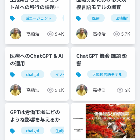
トAIへの移行の課題と
模言語モデルの調査
展望
aiエージェント
エージェントai
医療
自律性
医療llm
ガ
高橋浩
9.4K
高橋浩
5.7K
医療へのChatGPT & AI
ChatGPT 機会 課題 影
の適用
響
chatgpt
イノベーション
大規模言語モデル
ヘルスケア
新サ
高橋浩
5.1K
高橋浩
5K
GPTは労働市場にどの
ような影響を与えるか
chatgpt
生成aiツール
生産性向上
生成a