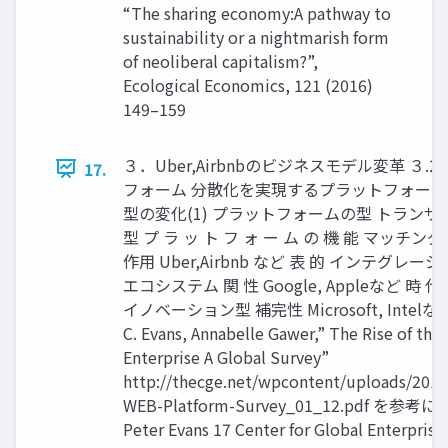
“The sharing economy:A pathway to
sustainability or a nightmarish form
of neoliberal capitalism?”,
Ecological Economics, 121 (2016)
149–159
３．Uber,Airbnbのビジネスモデル変革 ３.2
17.
フォーム 分散化を実現するプラットフォー
型の変化(1) プラットフォームの型 トランザ
型 プ ラ ッ ト フ ォ ー ム の 機 能 マッチング
作用 Uber,Airbnb など 表 的 インテグレー
エコシステム 関 性 Google, Appleなど 時 代
イノベーション型 補完性 Microsoft, Intelなど
C. Evans, Annabelle Gawer,” The Rise of the
Enterprise A Global Survey”
http://thecge.net/wpcontent/uploads/201
WEB-Platform-Survey_01_12.pdf を参
Peter Evans 17 Center for Global Enterpr