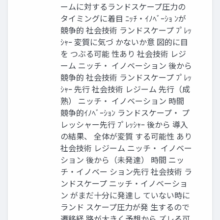
ームに対するランドスケープ圧力の
タイミングに着目 ﾆｯﾁ・ｲﾉﾍﾞｰｼｮ ﾝが
競争的 社会技術 ランドスケープ ﾌﾟﾚｯ
ｼｬｰ 変質に気づ かないか意 図的に目
を つぶる可能 性あり 社会技術 レジ
ーム ニッチ・ イノベーション 後から
競争的 社会技術 ランドスケープ ﾌﾟﾚｯ
ｼｬｰ 先行 社会技術 レジーム 先行（成
熟） ニッチ・ イノベーション 時間
競争的ｲﾉﾍﾞｰｼｮﾝ ランドスケープ・ プ
レッシャー先行 ﾌﾟﾚｯｼｬｰ 後から 導入
の結果、 全体が変質 する可能性 あり
社会技術 レジーム ニッチ・ イノベー
ション 後から（未発達） 時間 ニッ
チ・イノベー ション先行 社会技術 ラ
ンドスケープ ニッチ・イノベーショ
ン がまだ十分に発達し ていない時に
ランド スケープ圧力が発 生するので
遷移経 路が大きく予想から ズレる可