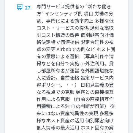
専門サービス提供者の ”新たな働き
27.
方” インセンティブ例 項目 労働の分
割、専門化による効率向上 多様な低
コスト・サービスの提供 過剰な高取
引コスト構造の改善 個別顧客向け価
格決定権で価値提供 限定合理性の視
点の変更 Airbnbでの例など ホスト固
有の意思による選択 （写真制作や清
掃などを自分で実施 or外注利用。貸
し部屋所有者が運営 を外国語堪能な
人に委託。自前価格 設定サービス内
容ポリシー、・・） 日和見主義の異
なる視点での克服 顧客との直接相互
作用による克服 （自前の直接相互作
用蓄積による独 自の判断が可能） 従
来にはない資産特異性の実現 多種多
様なホスト資産の活用 個別顧客向け
個人情報の最大活用 ホスト固有の努