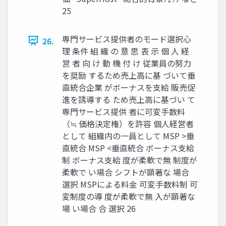
25
専門サービス提供者のモード選択心
26.
理 条件 組 織 の 意 思 表 示 個 人 経
営 者 向 け 動 機 付 け 従業員の努力
を奨励 するため売上高に基 づいて垂
直統合企業 がボーナスを支給 販売促
進を誘導する ため売上高に基づい て
専門サービス提供 者に可変手数料
（≒ 価格決定権）を許容 個人経営者
として 組織内の一員として MSP >垂
直統合 MSP <垂直統合 ボーナス支給
制 ボーナス支給 度が柔軟で無 制度が
柔軟で い場合 シフトが顕著な 場合
選択 MSPによる料金 可変手数料制 可
変制度の導 度が柔軟で無 入が顕著な
場 い場合 合 選択 26