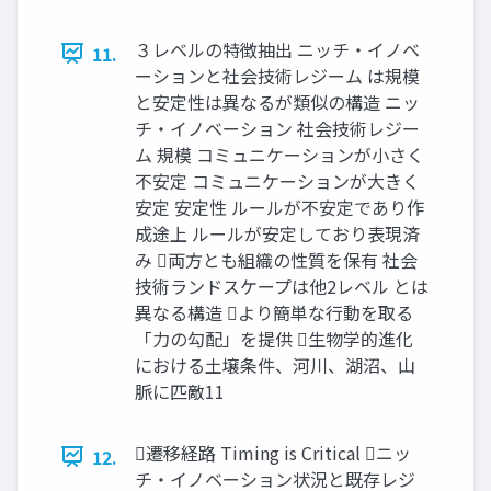
３レベルの特徴抽出 ニッチ・イノベ
11.
ーションと社会技術レジーム は規模
と安定性は異なるが類似の構造 ニッ
チ・イノベーション 社会技術レジー
ム 規模 コミュニケーションが小さく
不安定 コミュニケーションが大きく
安定 安定性 ルールが不安定であり作
成途上 ルールが安定しており表現済
み 両方とも組織の性質を保有 社会
技術ランドスケープは他2レベル とは
異なる構造 より簡単な行動を取る
「力の勾配」を提供 生物学的進化
における土壌条件、河川、湖沼、山
脈に匹敵11
遷移経路 Timing is Critical ニッ
12.
チ・イノベーション状況と既存レジ