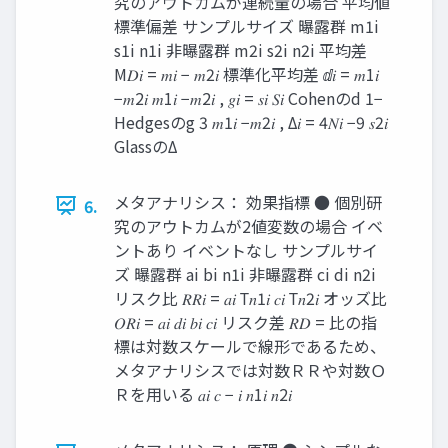
究のアウトカムが連続量の場合 平均値
標準偏差 サンプルサイズ 曝露群 m1i
s1i n1i 非曝露群 m2i s2i n2i 平均差
M𝐷𝑖 = 𝑚𝑖 − 𝑚2𝑖 標準化平均差 ⅆ𝑖 = 𝑚1𝑖
−𝑚2𝑖 𝑚1𝑖 −𝑚2𝑖 , 𝑔𝑖 = 𝑠𝑖 𝑆𝑖 Cohenのd 1−
Hedgesのg 3 𝑚1𝑖 −𝑚2𝑖 , Δ𝑖 = 4𝑁𝑖 −9 𝑠2𝑖
GlassのΔ
メタアナリシス： 効果指標 ● 個別研
6.
究のアウトカムが2値変数の場合 イベ
ントあり イベントなし サンプルサイ
ズ 曝露群 ai bi n1i 非曝露群 ci di n2i
リスク比 𝑅𝑅𝑖 = 𝑎𝑖 Τ𝑛1𝑖 𝑐𝑖 Τ𝑛2𝑖 オッズ比
𝑂𝑅𝑖 = 𝑎𝑖 𝑑𝑖 𝑏𝑖 𝑐𝑖 リスク差 𝑅𝐷 = 比の指
標は対数スケールで線形であるため、
メタアナリシスでは対数ＲＲや対数Ｏ
Ｒを用いる 𝑎𝑖 𝑐 − 𝑖 𝑛1𝑖 𝑛2𝑖