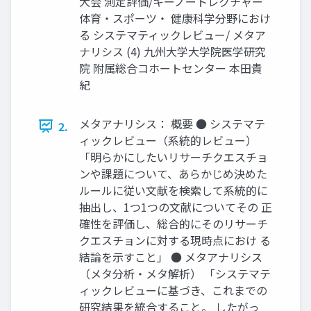
大会 測定評価/キーノートレクチャー
体育・スポーツ・ 健康科学分野におけ
る システマティックレビュー/ メタア
ナリシス (4) 九州大学大学院医学研究
院 附属総合コホートセンター 本田貴
紀
メタアナリシス： 概要 ● システマテ
2.
ィックレビュー（系統的レビュー）
「明らかにしたいリサーチクエスチョ
ンや課題について、あらかじめ決めた
ルールに従い文献を検索して系統的に
抽出し、1つ1つの文献についてその 正
確性を評価し、総合的にそのリサーチ
クエスチョンに対する現時点におけ る
結論を示すこと」 ● メタアナリシス
（メタ分析・メタ解析） 「システマテ
ィックレビューに基づき、これまでの
研究結果を統合すること。 したがっ