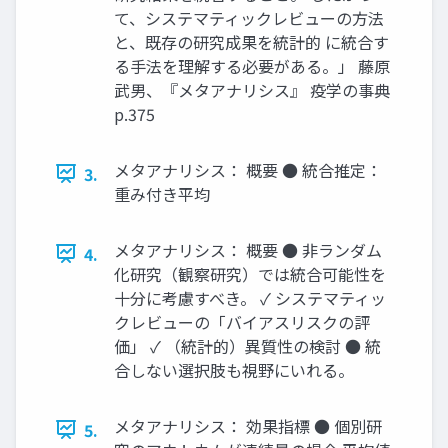
て、システマティックレビューの方法
と、既存の研究成果を統計的 に統合す
る手法を理解する必要がある。」 藤原
武男、『メタアナリシス』 疫学の事典
p.375
メタアナリシス： 概要 ● 統合推定：
3.
重み付き平均
メタアナリシス： 概要 ● 非ランダム
4.
化研究（観察研究）では統合可能性を
十分に考慮すべき。 ✓ システマティッ
クレビューの「バイアスリスクの評
価」 ✓ （統計的）異質性の検討 ● 統
合しない選択肢も視野にいれる。
メタアナリシス： 効果指標 ● 個別研
5.