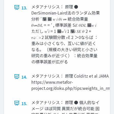
メタアナリシス： 原理 ●
13.
DerSimonian-Laird法のランダム効果
分析 ′ ෡ ෌ 𝑤 𝑖 𝜃𝑖 መ 統合効果量
𝜃መ𝐷𝐿 = = ′ , 標準誤差 S𝐸 𝜃𝐷𝐿 ෌𝑤 𝑖
ただし 𝑤′𝑖 = 1 ෌𝑤′𝑖 1 ෡𝑖 𝑆𝐸 𝜃 2 +
𝜏ො 2 試験間分散 𝜏Ƹ 2 ＞0ならば ：
重みは小さくなり、互いに値が近く
なる。 （規模の大きい研究と小さい
研究の重みが近づく） ：統合効果量
の標準誤差が広がる
メタアナリシス： 原理 Colditz et al JAMA 19
14.
https://www.metafor-
project.org/doku.php/tips:weights_in_rm
メタアナリシス： 原理 ● 個人的なイ
15.
メージ ほぼ同質 異質だが統合可能 固