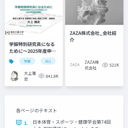
ZAZA株式会社_会社紹
介
学振特別研究員になる
ために～2025年度申請
版
学振
dc1
dc2
jsps
pd
ZAZA株
521K
式会社
大上雅
841.8K
史
各ページのテキスト
日本体育・スポーツ・健康学会第74回
1.