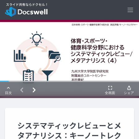
Ope
システマティックレビューとメ
タアナリシス：キーノートレク