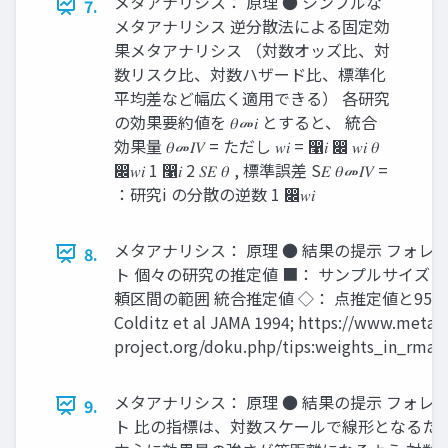
メタアナリシス： 原理 ● シンプルな
7.
メタアナリシス 逆分散法による固定効
果メタアナリシス （対数オッズ比、対
数リスク比、対数ハザード比、標準化
平均差など幅広く適用できる） 各研究
の効果要約値を 𝜃መ𝑖 とすると、 統合
効果量 𝜃መ𝐼𝑉 = ただし 𝑤𝑖 = ෡𝑖 ෌ 𝑤𝑖 𝜃
෌𝑤𝑖 1 ෡𝑖 2 𝑆𝐸 𝜃 , 標準誤差 S𝐸 𝜃መ𝐼𝑉 =
：研究i の分散の逆数 1 ෌𝑤𝑖
メタアナリシス： 原理 ● 結果の提示 フォレ
8.
ト 個々の研究の推定値 ■： サンプルサイズ －
頼区間の範囲 統合推定値 ◇： 点推定値と95
Colditz et al JAMA 1994; https://www.metafo
project.org/doku.php/tips:weights_in_rma
メタアナリシス： 原理 ● 結果の提示 フォレ
9.
ト 比の指標は、対数スケールで線形となるため、