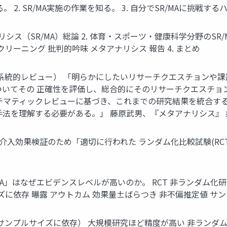
る。 2. SR/MA実施の作業を知る。 3. 自分でSR/MAに挑戦
R/MA）総論 2. 体育・スポーツ・健康科学分野のSR/MA 3. SR/M
リーニング 批判的吟味 メタアナリシス 報告 4. まとめ
ー（系統的レビュー） 「明らかにしたいリサーチクエスチョンや
ついてその 正確性を評価し、総合的にそのリサーチクエスチョン
テマティックレビューに基づき、これまでの研究結果を統合する
法を理解する必要がある。」 藤原武男、『メタアナリシス』 疫学
介入効果検証のため「適切に行われた ランダム化比較試験(RCT)の
R/MA」はなぜエビデンスレベルが高いのか。 RCT 非ランダム化研
ズに依存 曝露 アウトカム 効果量±ばらつき 非不偏推定値 サ
差（サンプルサイズに依存） 大規模研究ほど精度が高い 非ランダ