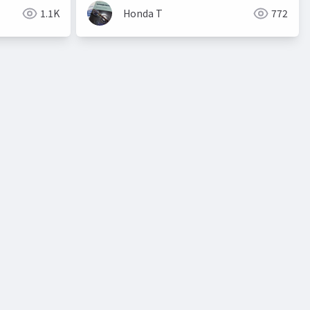
1.1K
Honda T
772