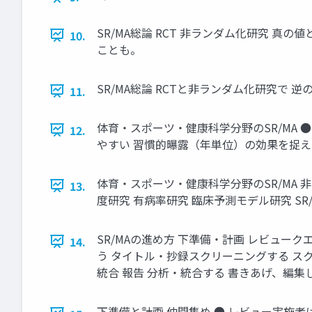
SR/MA総論 RCT 非ランダム化研究 
10.
ことも。
SR/MA総論 RCTと非ランダム化研究で 逆の関
11.
体育・スポーツ・健康科学分野のSR/MA 
12.
やすい 習慣的曝露（年単位）の効果を捉え
体育・スポーツ・健康科学分野のSR/MA 非
13.
度研究 有病率研究 臨床予測モデル研究 
SR/MAの進め方 下準備・計画 レビュー
14.
う タイトル・抄録スクリーニングする ス
統合 報告 分析・統合する 書きあげ、編集し、宣伝する Bol
下準備と計画 仲間集め ● レビュー実施者