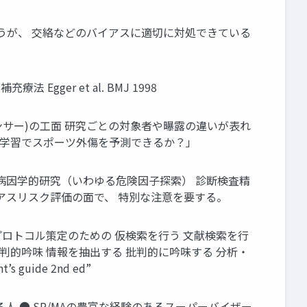
のほうが、 交絡などのバイアスに適切に対処できている
gger et al. BMJ 1998
ポンサー)の工面 研究ごとの対象者や曝露の違いが表れ
機械学習でスポーツ外傷を予測できるか？」
研究・病因学的研究（いわゆる危険因子探索） 診断検査精
イアスリスク評価の面で、 特別な注意を要する。
・プロトコル策定のための 仮検索を行う 文献検索を行
判的吟味 情報を抽出する 批判的に吟味する 分析・
 guide 2nd ed”
人 ● SR/MAの豊富な経験のあるスーパーバイザー