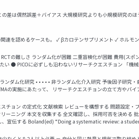
真の値との差は偶然誤差＋バイアス 大規模研究よりも小規模研究
連を認めるケースも。 ✓ βカロテンサプリメント ✓ ホルモン補充療法 E
● RCTの難しさ ランダム化が困難 二重盲検化が困難 費用(ス
たい ● PICOに必ずしも沿わないリサーチクエスチョン 「
ランダム化研究 • • • • • 非ランダム化介入研究 予後因子
SR/MAの実施にあたって、 リサーチクエスチョンの立て方やバ
クエスチョン の定式化 文献検索 レビューを構想する 問題設定
クリーニング 本文を収集する 全文確認し、採用可否を決める 批
and(ed) “Doing a systematic review: a student’s
は少なくとも2人以上必要 ＝ 自分と同じ熱意と根気で取り組める