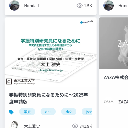
Honda T
1.5K
Hond
ZAZA株式
学振特別研究員になるために～2025年
度申請版
ZA
学振
dc1
dc2
jsps
pd
大上雅史
841.9K