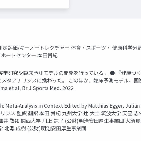
測定評価/キーノートレクチャー 体育・スポーツ・ 健康科学分
合コホートセンター 本田貴紀
疫学研究や臨床予測モデルの開発を行っている。 ● 『健康づく
とメタアナリシスに携わった。 このほか、臨床予測モデル、国際
l, Br J Sports Med. 2022
h: Meta-Analysis in Context Edited by Matthias Egger, Ju
 監訳 翻訳 本田 貴紀 九州大学 辻 大士 筑波大学 天笠 志保
 福井 敬祐 関西大学 川上 諒子 (公財)明治安田厚生事業団 大須
学 北濃 成樹 (公財)明治安田厚生事業団