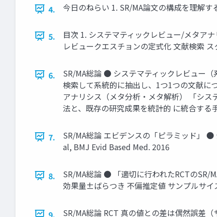
今日のねらい 1. SR/MA論文の構成を理解す
4.
目次 1. システマティックレビュー/メタアナリシス（S
5.
レビュークエスチョンの定式化 文献検索 スク
SR/MA総論 ● システマティックレビュ
6.
検索して系統的に抽出し、1つ1つの文献に
アナリシス（メタ分析・メタ解析） 「シス
法と、既存の研究成果を統計的 に統合する手
SR/MA総論 エビデンスの「ピラミッド」 ● 
7.
al, BMJ Evid Based Med. 2016
SR/MA総論 ● 「適切に行われたRCTのS
8.
効果量±ばらつき 不偏推定値 サンプルサイ
SR/MA総論 RCT 真の値との差は偶然誤
9.