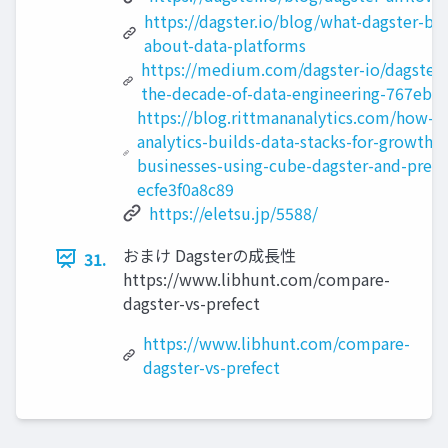
https://dagster.io/blog/what-dagster-bel
about-data-platforms
https://medium.com/dagster-io/dagster-
the-decade-of-data-engineering-767ebc
https://blog.rittmananalytics.com/how-r
analytics-builds-data-stacks-for-growth-s
businesses-using-cube-dagster-and-prese
ecfe3f0a8c89
https://eletsu.jp/5588/
おまけ Dagsterの成長性
31.
https://www.libhunt.com/compare-
dagster-vs-prefect
https://www.libhunt.com/compare-
dagster-vs-prefect