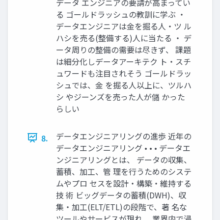
データ エンジニアの要請が高まってい
る ゴールドラッシュの教訓に学ぶ ・
データエンジニアは金を掘る人・ツ ル
ハシを売る(整備する)人に当たる ・ デ
ータ周りの整備の需要は尽きず、 課題
は細分化しデータアーキテク ト・スチ
ュワードも注目されそう ゴールドラッ
シュでは、金 を掘る人以上に、ツルハ
シ やジーンズを売った人が儲 かった
らしい
データエンジニアリングの進歩 近年の
8.
データエンジニアリング • • • データエ
ンジニアリングとは、 データの収集、
蓄積、加工、管 理を行うためのシステ
ムやプロ セスを設計・構築・維持する
技 術 ビッグデータの蓄積(DWH)、収
集・加工(ELT/ETL)の段階で、著 名な
ツールやサービスが現れ、 業界内で浸