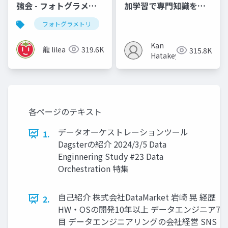
強会 - フォトグラメト
加学習で専門知識を教
リ」
える試み (2023,
フォトグラメトリ
vr
3dデジタルアーカイブ
arXiv:2312.03360)
Kan
龍 lilea
319.6K
315.8K
Hatakeyama
各ページのテキスト
データオーケストレーションツール
1.
Dagsterの紹介 2024/3/5 Data
Enginnering Study #23 Data
Orchestration 特集
自己紹介 株式会社DataMarket 岩崎 晃 経歴
2.
HW・OSの開発10年以上 データエンジニア7
目 データエンジニアリングの会社経営 SNS