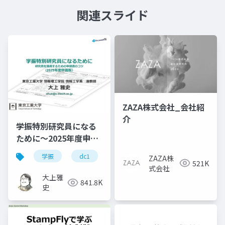
関連スライド
ZAZA株式会社_会社紹
介
学振特別研究員になる
ために～2025年度申請
版
学振
dc1
dc2
jsps
pd
ZAZA株
521K
式会社
大上雅
841.8K
史