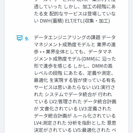
透していった しかし、加工の段階にあ
たる支 配的なサービスは登場していな
い DWH(蓄積) ELT/ETL(収集・加工)
データエンジニアリングの課題 データ
9.
マネジメント成熟度モデルと 業界の進
歩 • • 業界全体としても、データマネ
ジメント成熟度モデル(DMM)に 沿った
形で進歩を感じる しかし、DMMの高
レベルの段階 にあたる、定義や測定、
最適化 を実現する皆が使っている有名
サービスは思いあたらない LV1:実行さ
れた システムでデータ統合が 行われ
ている LV2:管理された データ統合計画
が 文書化されている LV3:定義された
データ統合計画が ルール化されている
LV4:測定された 分析を指針とした 意思
決定がされている LV5:最適化された ベ