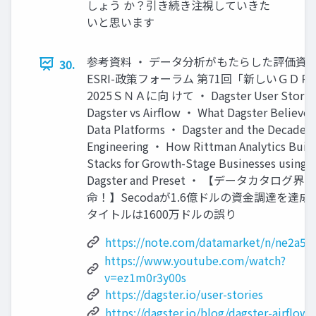
しょう か？引き続き注視していきた
いと思います
参考資料 ・ データ分析がもたらした評価資本
30.
ESRI-政策フォーラム 第71回「新しいＧＤ
2025ＳＮＡに向 けて ・ Dagster User Storie
Dagster vs Airflow ・ What Dagster Believe
Data Platforms ・ Dagster and the Decade o
Engineering ・ How Rittman Analytics Build
Stacks for Growth-Stage Businesses using 
Dagster and Preset ・ 【データカタログ界
命！】Secodaが1.6億ドルの資金調達を達成
タイトルは1600万ドルの誤り
https://note.com/datamarket/n/ne2a59
https://www.youtube.com/watch?
v=ez1m0r3y00s
https://dagster.io/user-stories
https://dagster.io/blog/dagster-airflow