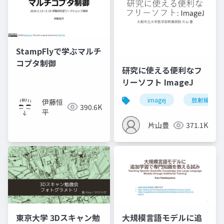
StampFlyで学ぶマルチ
コプタ制御
研究に使える便利なフ
リーソフト ImageJ
imagej
放射線技師
伊藤恒
390.6K
平
片山豊
371.1K
東京大学 3Dスキャン勉
大規模言語モデルに追