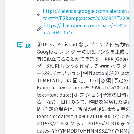
https://calendar.google.com/calendar/u/0
text=MTG&amp;dates=20230927T22000
https://chat.openai.com/share/3b82ac31
c7ae04b0b4ca
② User、Assistant なし プロンプト 出力結果
16.
Googleカ レ ン ダ ーのURLリンクを生成
有に役立てることができます。 ### {Gole} 会 
ダーのURLリンクを作成する ### パ ラ メ ー
ー|必須 / オプション|説明 action|必 須 |actio
TEMPLATE」 は 固 定。 text|必 須 |予定の件
Example: text=Garden%20Waste%20Collect
text=text dates|オ プ シ ョン|予定の
る。なお、日付のみで、時間を省略した場合
間 指 定の場合は、時間の最後には大文字の
Example: dates=20090621T063000Z/20090
2015/6/21 6:30か ら 、 2015/6/21 8:00ま で )
dates=YYYYMMDDToHHMMSSZ/YYYYMM