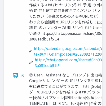
作成する ### {ヒ ヤ リング} #1 予 定 の 
始 時 間と終了時間を教えてください #3 オ 
ください（会議のためのメモやURLなど） #4 
わったら会議用のURLリンクを作成して出力します
議 用 のカレンダーのURLリンク ### User:
い通り https://chat.openai.com/share/d0cb
3a081edb51f5 14
https://calendar.google.com/calendar/u/0
text=MTG&amp;dates=20230927T22000
https://chat.openai.com/share/d0cb930
3a081edb51f5
② User、Assistant なし プロンプト 出力結果
15.
Googleカ レ ン ダ ーのURLリンクを生成
有に役立てることができます。 ### {Gole} 会 
ダーのURLリンクを作成する ### パ ラ メ ー
ー|必須 / オプション|説明 action|必 須 |actio
TEMPLATE」 は 固 定。 text|必 須 |予定の件