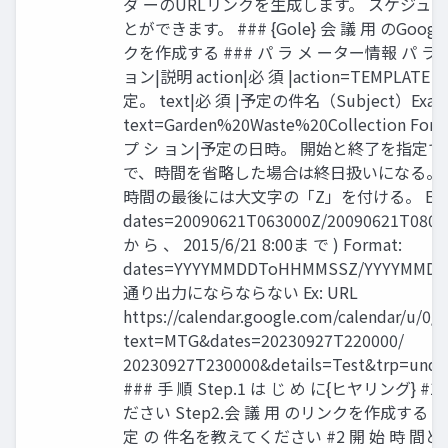
ダ ーのURLリンクを生成します。 スケジュ
とができます。 ### {Gole} 会 議 用 のGoo
クを作成する ### パ ラ メ ーター情報 パ ラ 
ョン|説明 action|必 須 |action=TEMPLATE 
定。 text|必 須 |予定の件名（Subject）Examp
text=Garden%20Waste%20Collection Forma
プ シ ョン|予定の日時。 開始と終了を指定
で、時間を省略した場合は終日扱いになる。 時
時間の最後には大文字の「Z」を付ける。 Exam
dates=20090621T063000Z/20090621T080000
か ら 、 2015/6/21 8:00ま で ) Format:
dates=YYYYMMDDToHHMMSSZ/YYYYMM
通り出力にならならない Ex: URL
https://calendar.google.com/calendar/u/0/r
text=MTG&dates=20230927T220000/
20230927T230000&details=Test&trp=unde
### 手 順 Step.1 は じ め に{ヒヤリング}
ださい Step2.会 議 用 のリンクを作成する ###
定 の 件名を教えてください #2 開 始 時 