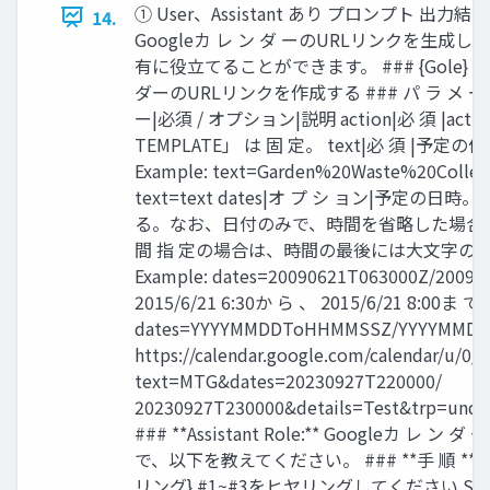
① User、Assistant あり プロンプト 出力結果
14.
Googleカ レ ン ダ ーのURLリンクを生成
有に役立てることができます。 ### {Gole} 会 
ダーのURLリンクを作成する ### パ ラ メ ー
ー|必須 / オプション|説明 action|必 須 |actio
TEMPLATE」 は 固 定。 text|必 須 |予定の件
Example: text=Garden%20Waste%20Collect
text=text dates|オ プ シ ョン|予定の
る。なお、日付のみで、時間を省略した場合
間 指 定の場合は、時間の最後には大文字の
Example: dates=20090621T063000Z/20090
2015/6/21 6:30か ら 、 2015/6/21 8:00ま で )
dates=YYYYMMDDToHHMMSSZ/YYYYMMDD
https://calendar.google.com/calendar/u/0/r
text=MTG&dates=20230927T220000/
20230927T230000&details=Test&trp=unde
### **Assistant Role:** Googleカ レ
で、以下を教えてください。 ### **手 順 ** St
リング} #1~#3をヒヤリングしてください Ste