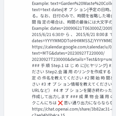
Example: text=Garden%20Waste%20Collect
text=text dates|オ プ シ ョン|予定の
る。なお、日付のみで、時間を省略した場合
間 指 定の場合は、時間の最後には大文字の
Example: dates=20090621T063000Z/20090
2015/6/21 6:30か ら 、 2015/6/21 8:00ま で )
dates=YYYYMMDDToHHMMSSZ/YYYYMMDD
https://calendar.google.com/calendar/u/0/r
text=MTG&dates=20230927T220000/
20230927T230000&details=Test&trp=unde
### 手 順 Step.1 は じ め に{ヒヤリング}
ださい Step2.会 議 用 のリンクを作成する ###
定 の 件名を教えてください #2 開 始 時 
さい #3 オ プ シ ョン情報を教えてくださ
URLなど） #4 オ プ シ ョンを聞き終わっ
作成して出力します ### 成 果 物 会 議 用
クこんにちは ❌ 思い通り出力にならならな
https://chat.openai.com/share/3b82ac31-e8
c7ae04b0b4ca 15