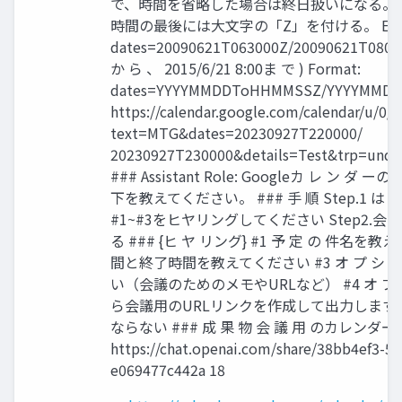
で、時間を省略した場合は終日扱いになる。 時
時間の最後には大文字の「Z」を付ける。 Exam
dates=20090621T063000Z/20090621T080000
か ら 、 2015/6/21 8:00ま で ) Format:
dates=YYYYMMDDToHHMMSSZ/YYYYMMDD
https://calendar.google.com/calendar/u/0/r
text=MTG&dates=20230927T220000/
20230927T230000&details=Test&trp=unde
### Assistant Role: Googleカ レ ン
下を教えてください。 ### 手 順 Step.1 は 
#1~#3をヒヤリングしてください Step2.会
る ### {ヒ ヤ リング} #1 予 定 の 件名を教
間と終了時間を教えてください #3 オ プ シ
い（会議のためのメモやURLなど） #4 オ プ
ら会議用のURLリンクを作成して出力します
ならない ### 成 果 物 会 議 用 のカレンダ
https://chat.openai.com/share/38bb4ef3-5
e069477c442a 18