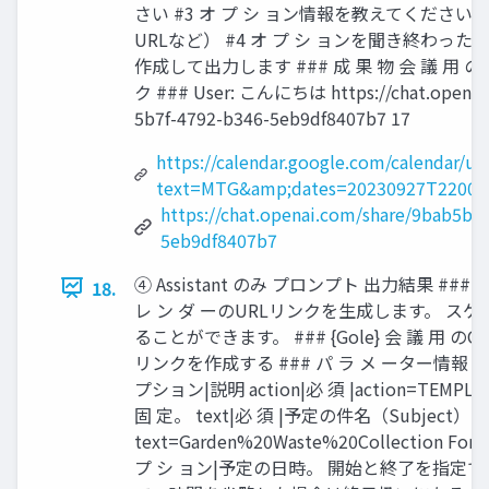
さい #3 オ プ シ ョン情報を教えてくださ
URLなど） #4 オ プ シ ョンを聞き終わっ
作成して出力します ### 成 果 物 会 議 用
ク ### User: こんにちは https://chat.openai
5b7f-4792-b346-5eb9df8407b7 17
https://calendar.google.com/calendar/u/0
text=MTG&amp;dates=20230927T22000
https://chat.openai.com/share/9bab5b5
5eb9df8407b7
④ Assistant のみ プロンプト 出力結果 ### 概
18.
レ ン ダ ーのURLリンクを生成します。 ス
ることができます。 ### {Gole} 会 議 用 のG
リンクを作成する ### パ ラ メ ーター情報 パ 
プション|説明 action|必 須 |action=TEMPLA
固 定。 text|必 須 |予定の件名（Subject）Exa
text=Garden%20Waste%20Collection Forma
プ シ ョン|予定の日時。 開始と終了を指定