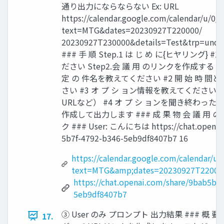
通り出力にならならない Ex: URL
https://calendar.google.com/calendar/u/0/r
text=MTG&dates=20230927T220000/
20230927T230000&details=Test&trp=unde
### 手 順 Step.1 は じ め に{ヒヤリング}
ださい Step2.会 議 用 のリンクを作成する ###
定 の 件名を教えてください #2 開 始 時 
さい #3 オ プ シ ョン情報を教えてくださ
URLなど） #4 オ プ シ ョンを聞き終わっ
作成して出力します ### 成 果 物 会 議 用
ク ### User: こんにちは https://chat.openai
5b7f-4792-b346-5eb9df8407b7 16
https://calendar.google.com/calendar/u/0
text=MTG&amp;dates=20230927T22000
https://chat.openai.com/share/9bab5b5
5eb9df8407b7
③ User のみ プロンプト 出力結果 ### 概 要 と
17.