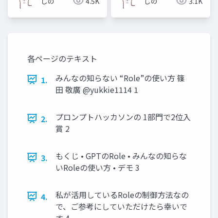
しの
4.5K
しの
3.1K
各ページのテキスト
みんなの知らない “Role”の使い方 篠
1.
田 敬廣 @yukkie1114 1
プロンプトハッカソンの 1部門で2位入
2.
賞 2
もくじ • GPTのRole • みんなの知らな
3.
いRoleの使い方 • デモ 3
私が活用しているRoleの制御方法なの
4.
で、ご参考にしていただけたら幸いで
す 4