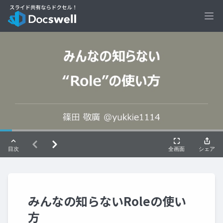
Ope
みんなの知らないRoleの使い
方