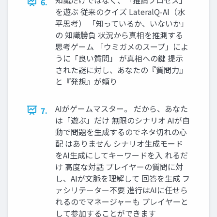
6.
を遊ぶ 従来のクイズ LateralQ-AI（水
平思考） 「知っているか、いないか」
の 知識勝負 状況から真相を推測する
思考ゲーム 「ウミガメのスープ」によ
うに「良い質問」 が真相への鍵 提示
された謎に対し、あなたの『質問力』
と『発想』が頼り
AIがゲームマスター。 だから、あなた
7.
は「遊ぶ」だけ 無限のシナリオ AIが自
動で問題を生成するのでネタ切れの心
配 はありません シナリオ生成モード
をAI生成にしてキーワードを入 れるだ
け 高度な対話 プレイヤーの質問に対
し、AIが文脈を理解して 回答を生成 フ
ァシリテーター不要 進行はAIに任せら
れるのでマネージャーも プレイヤーと
して参加することができます