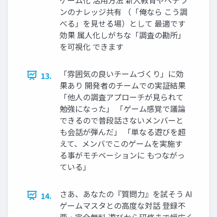
ンのナレッジ共有 （「俺なら こう調
べる」を見せる場）として 最適です
効果 属人化しがちな「調査の勘所」
を可視化 できます
「雰囲気の良いチームづくり」に効
13.
果あり 開発者のチームでの実証結果
「他人の調査アプローチが見られて
勉強になった」 「ゲーム感覚で議論
できるので普段話さないメンバーと
も会話が弾んだ」 「単なる遊びを超
えて、メンバでこのゲームを実施す
る事がモチベーションに もつながっ
ている」
さあ、あなたの『質問力』を試そう AI
14.
ゲームマスタとの高度な対話 登録不
要・完全無料 遊びから研修まで幅広く