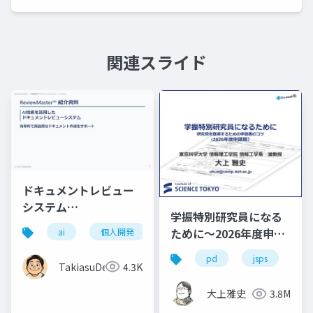
関連スライド
ドキュメントレビュー
システム
学振特別研究員になる
ReviewMasterの紹介
ために～2026年度申請
ai
個人開発
ドキュメントレビュー
品質
資料
版
pd
jsps
学
TakiasuDev
4.3K
大上雅史
3.8M