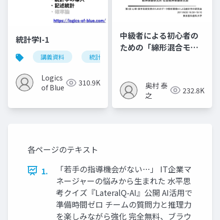
中級者による初心者の
統計学I-1
ための「綿形混合モデ
講義資料
統計学
ル」
Logics
310.9K
奥村 泰
of Blue
232.8K
之
各ページのテキスト
「若手の指導機会がない…」 IT企業マ
1.
ネージャーの悩みから生まれた 水平思
考クイズ『LateralQ-AI』公開 AI活用で
準備時間ゼロ チームの質問力と推理力
を楽しみながら強化 完全無料、ブラウ