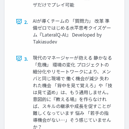
ザだけでプレイ可能
AIが導くチームの 「質問力」 改革 準
2.
備ゼロではじめる水平思考クイズゲー
ム『LateralQ-AI』 Developed by
Takiasudev
現代のマネージャーが抱える 静かなる
3.
「危機」 環境の変化 プロジェクトの
細分化やリモートワークにより、メン
バと同じ現場で 働く機会が減少 失わ
れた機会 「背中を見て覚えろ」や「技
は見て盗め」は、もう通用しません。
意図的に『教える場』を作らなけれ
ば、スキルの継承や成長を促すことが
難しくなっています 悩み 「若手の指
導機会がない…」そう感じていません
か？