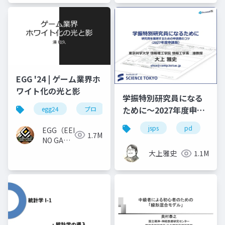
EGG '24 | ゲーム業界ホ
ワイト化の光と影
学振特別研究員になる
ために～2027年度申請
egg24
プロ
版
jsps
pd
dc
EGG（EEKANJI
1.7M
NO GAME
GAKKAI）
大上雅史
1.1M