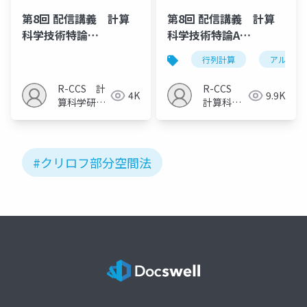
第8回 配信講義 計算
第8回 配信講義 計算
科学技術特論
科学技術特論A
A（2025）
（2023）
行列計算
アルゴリ
R-CCS 計
R-CCS
4K
9.9K
算科学研究
計算科学
推進室
研究推進
室
#クリロフ部分空間法