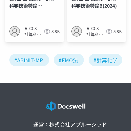
科学技術特論
科学技術特論B(2024)
B（2024）
R-CCS
R-CCS
3.8K
5.8K
計算科学
計算科学
研究推進
研究推進
室
室
#ABINIT-MP
#FMO法
#計算化学
運営：株式会社アプルーシッド