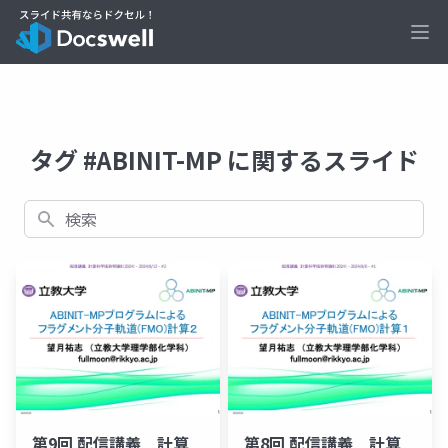
Ope
タグ #ABINIT-MP に関するスライド
検索
第9回 配信講義 計算
第8回 配信講義 計算