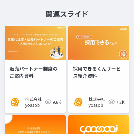
関連スライド
販売パートナー制度の
採用できるくんサービ
ご案内資料
ス紹介資料
株式会社
株式会社
9.6K
7.2K
yoasobi
yoasobi
／パート
／パート
ナー様
ナー様