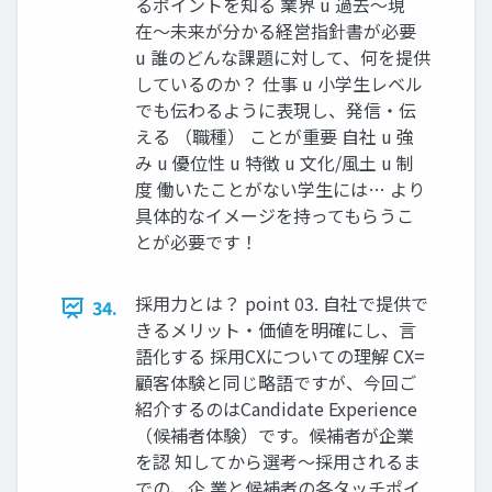
るポイントを知る 業界 u 過去〜現
在〜未来が分かる経営指針書が必要
u 誰のどんな課題に対して、何を提供
しているのか？ 仕事 u 小学生レベル
でも伝わるように表現し、発信・伝
える （職種） ことが重要 自社 u 強
み u 優位性 u 特徴 u 文化/風土 u 制
度 働いたことがない学生には… より
具体的なイメージを持ってもらうこ
とが必要です！
採用力とは？ point 03. 自社で提供で
34.
きるメリット・価値を明確にし、言
語化する 採用CXについての理解 CX=
顧客体験と同じ略語ですが、今回ご
紹介するのはCandidate Experience
（候補者体験）です。候補者が企業
を認 知してから選考〜採用されるま
での、企 業と候補者の各タッチポイ