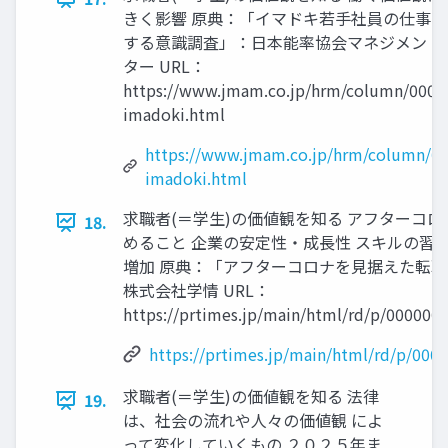
きく影響 原典：「イマドキ若手社員の仕事に
する意識調査」：日本能率協会マネジメント
ター URL：
https://www.jmam.co.jp/hrm/column/0003
imadoki.html
https://www.jmam.co.jp/hrm/column/00
imadoki.html
求職者(＝学生)の価値観を知る アフターコ
18.
めること 企業の安定性・成長性 スキルの習
増加 原典：「アフターコロナを見据えた転
株式会社学情 URL：
https://prtimes.jp/main/html/rd/p/000000
https://prtimes.jp/main/html/rd/p/00
求職者(＝学生)の価値観を知る 法律
19.
は、社会の流れや人々の価値観 によ
って変化していくもの ２０２５年ま