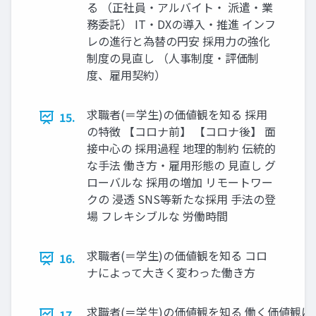
る （正社員・アルバイト・ 派遣・業
務委託） IT・DXの導入・推進 インフ
レの進行と為替の円安 採用力の強化
制度の見直し （人事制度・評価制
度、雇用契約）
求職者(＝学生)の価値観を知る 採用
15.
の特徴 【コロナ前】 【コロナ後】 面
接中心の 採用過程 地理的制約 伝統的
な手法 働き方・雇用形態の 見直し グ
ローバルな 採用の増加 リモートワー
クの 浸透 SNS等新たな採用 手法の登
場 フレキシブルな 労働時間
求職者(＝学生)の価値観を知る コロ
16.
ナによって大きく変わった働き方
求職者(＝学生)の価値観を知る 働く価値観に
17.