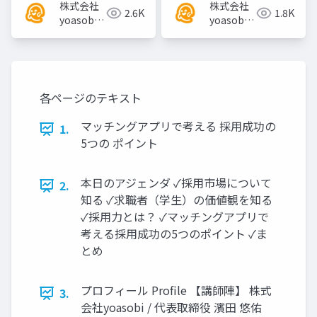
株式会社
株式会社
2.6K
1.8K
yoasobi
yoasobi
／パート
／パート
ナー様
ナー様
各ページのテキスト
マッチングアプリで考える 採用成功の
1.
5つの ポイント
本日のアジェンダ ✓採用市場について
2.
知る ✓求職者（学生）の価値観を知る
✓採用力とは？ ✓マッチングアプリで
考える採用成功の5つのポイント ✓ま
とめ
プロフィール Profile 【講師陣】 株式
3.
会社yoasobi / 代表取締役 濱田 悠佑