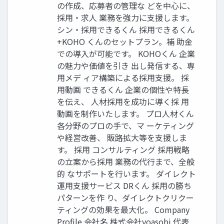
の作成、応募者の管理な どを中心に、
採用・求人 業務を強力に支援します。
シン・採用できるくん 採用できるくん
+KOHO くんのセットプラン。補 助金
での導入が可能です。 KOHOくん 企業
の魅力や価値を引き 出し発信する、専
用メデ ィア構築による採用支援。 採
用動画 できるくん 企業の個性や特長
を伝え、 人材採用を成功に導く採 用
動画を制作いたします。 プロ人材くん
各分野のプロの手で、マ ーケティング
や経営改善、 販路拡大等を支援しま
す。 採用 コンサルティング 採用戦略
の立案から採用 業務の代行まで、全般
的 なサポートを行います。 ダイレクト
運用支援サービス DRくん 採用の勝ち
パターンを作 り、ダイレクトクリクー
ティングの効果を最大化。 Company
Profile 会社名 株式会社yoasobi 代表