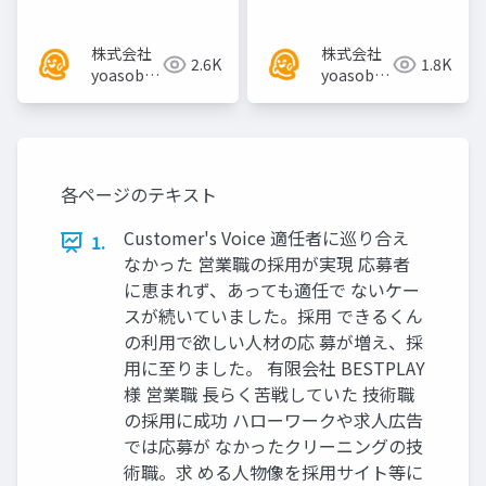
株式会社
株式会社
2.6K
1.8K
yoasobi
yoasobi
／パート
／パート
ナー様
ナー様
各ページのテキスト
Customer's Voice 適任者に巡り合え
1.
なかった 営業職の採用が実現 応募者
に恵まれず、あっても適任で ないケー
スが続いていました。採用 できるくん
の利用で欲しい人材の応 募が増え、採
用に至りました。 有限会社 BESTPLAY
様 営業職 長らく苦戦していた 技術職
の採用に成功 ハローワークや求人広告
では応募が なかったクリーニングの技
術職。求 める人物像を採用サイト等に