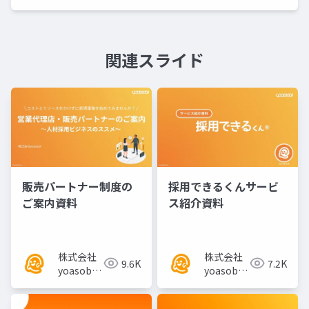
関連スライド
販売パートナー制度の
採用できるくんサービ
ご案内資料
ス紹介資料
株式会社
株式会社
9.6K
7.2K
yoasobi
yoasobi
／パート
／パート
ナー様
ナー様