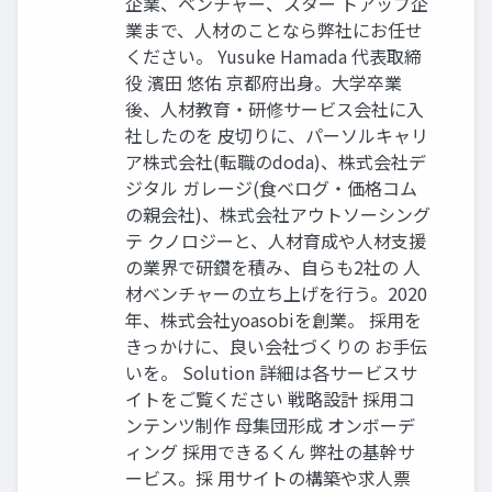
企業、ベンチャー、スター トアップ企
業まで、人材のことなら弊社にお任せ
ください。 Yusuke Hamada 代表取締
役 濱田 悠佑 京都府出身。大学卒業
後、人材教育・研修サービス会社に入
社したのを 皮切りに、パーソルキャリ
ア株式会社(転職のdoda)、株式会社デ
ジタル ガレージ(食べログ・価格コム
の親会社)、株式会社アウトソーシング
テ クノロジーと、人材育成や人材支援
の業界で研鑽を積み、自らも2社の 人
材ベンチャーの立ち上げを行う。2020
年、株式会社yoasobiを創業。 採用を
きっかけに、良い会社づくりの お手伝
いを。 Solution 詳細は各サービスサ
イトをご覧ください 戦略設計 採用コ
ンテンツ制作 母集団形成 オンボーデ
ィング 採用できるくん 弊社の基幹サ
ービス。採 用サイトの構築や求人票