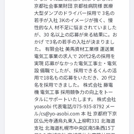
京都社会事業財団 京都桂病院様 医療
大型ダンプのドライバー採用で 3名の
若手が入社 3Kのイメージが強く、慢
性的な人 材不足に悩まされていました
が、30 名以上の応募が来る結果に。お
かげ で3名の若手の入社が決まりまし
た。 有限会社 美馬資材工業様 運送業
電気工事業の求人で 20代2名の採用を
実現 応募がなかった電気工事士・電気
設 備職でしたが、採用できるくんの活
用で18名もの応募をいただき、20 代2
名を採用できました。 株式会社 藤電
機 電気工事 採用競争力の向上をトー
タルにサポートいたします。 株式会社
yoasobi 代表電話/075-935-8792 メー
ル/
cs@yo-asobi.com
本 社 京都府下京
区仏光寺通烏丸東入上柳町331 北海道
支社 北海道札幌市中央区南5条西15丁