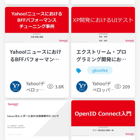
ーネット
Hadoop / Spark
ーネット
ワーク
ワーク
Conference Japan
2019 #hcj2019
Yahoo!ニュースにおけ
エクストリーム・プロ
るBFFパフォーマンス
グラミング開発におけ
チューニング事例
るUIテスト #yjbonfire
yjbonfire
Yahoo!デ
Yahoo!デ
3.8K
209
ベロッパ
ベロッパー
ーネット
ネットワー
ワーク
ク