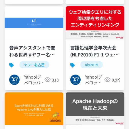
ーネット
ネットワー
ワーク
ク
音声アシスタントで変
言語処理学会年次大会
わる世界 #ヤフー名古
(NLP2019) F1-1 ウェブ
屋
検索クエリに対する周
ヤフー名古屋
nlp2019
辺語を考慮した教師な
しエンティティリンキ
Yahoo!デ
Yahoo!デ
318
0.9K
ング #nlp2019
ベロッパー
ベロッパ
ネットワー
ーネット
ク
ワーク