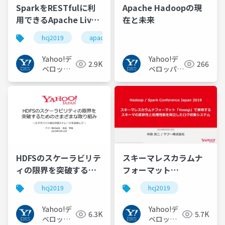
SparkをRESTfulに利
Apache Hadoopの現
用できるApache Livy
在と未来
を導入した話 #hcj2019
hcj2019
apachespark
apachelivy
#ApacheSpark
#ApacheLivy
Yahoo!デ
Yahoo!デ
2.9K
266
ベロッパ
ベロッパー
ーネット
ネットワー
ワーク
ク
HDFSのスケーラビリテ
スキーマレスカラムナ
ィの限界を突破するた
フォーマット
めのさまざまな取り組
「Yosegi」で実現する
hcj2019
hcj2019
み | Hadoop / Spark
スキーマの柔軟性と処
Conference Japan
理性能を両立したログ
Yahoo!デ
Yahoo!デ
6.3K
5.7K
2019 #hcj2019
収集システム /
ベロッパ
ベロッパ