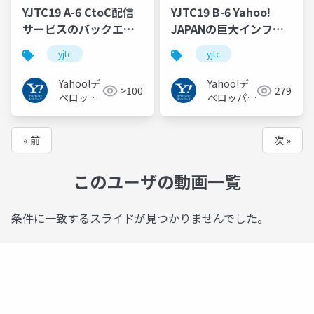
YJTC19 A-6 CtoC配信
YJTC19 B-6 Yahoo!
サービスのバックエン
JAPANの巨大インフラ
ドからiOSアプリまで
の運用と展望 #yjtc
yjtc
yjtc
～ヤフオク!ライブの全
貌とXP開発～ #yjtc
Yahoo!デ
Yahoo!デ
>100
279
ベロッパ
ベロッパー
ーネット
ネットワー
ワーク
ク
« 前
次 »
このユーザの動画一覧
条件に一致するスライドが見つかりませんでした。