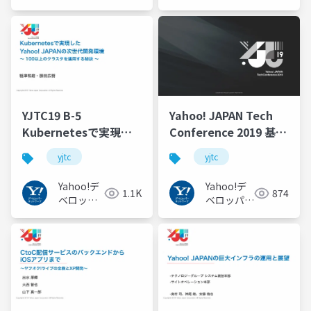
ーネット
ネットワー
ワーク
ク
YJTC19 B-5
Yahoo! JAPAN Tech
Kubernetesで実現し
Conference 2019 基調
たYahoo! JAPANの次世
講演 #YJTC
yjtc
yjtc
代開発環境 ～ 100以上
のクラスタを少人数で
Yahoo!デ
Yahoo!デ
1.1K
874
運用する秘訣 ～ #yjtc
ベロッパ
ベロッパー
ーネット
ネットワー
ワーク
ク