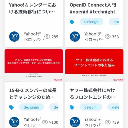
Yahoo!カレンダーにお
OpenID Connect入門
ける技術移行について -
#openid #technight
Legacy Meetup Kyoto
technight
openid
-
Yahoo!デ
Yahoo!デ
285
353
ベロッパー
ベロッパー
ネットワー
ネットワー
ク
ク
15-B-2 メンバーの成長
ヤフー株式会社におけ
とチャレンジのために
るフロントエンドの取
エンジニアリングマネ
り組み #devsumi
devsumib
devsumi
devsumi
devsumib
ージャーとして大切に
#devsumiB
したこと #devsumiB
Yahoo!デ
Yahoo!デ
>100
739
#devsumi
ベロッパ
ベロッパー