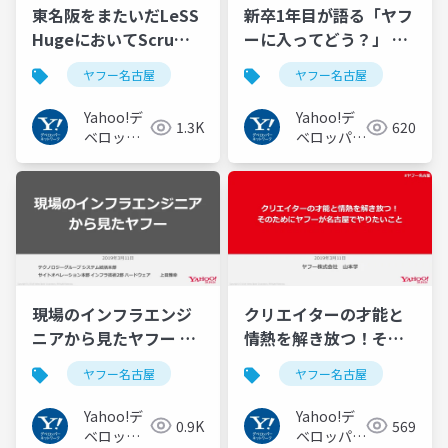
東名阪をまたいだLeSS
新卒1年目が語る「ヤフ
HugeにおいてScrum
ーに入ってどう？」 #
Masterとして実践した
ヤフー名古屋
ヤフー名古屋
ヤフー名古屋
こと #ヤフー名古屋
Yahoo!デ
Yahoo!デ
1.3K
620
ベロッパ
ベロッパー
ーネット
ネットワー
ワーク
ク
現場のインフラエンジ
クリエイターの才能と
ニアから見たヤフー #
情熱を解き放つ！その
ヤフー名古屋
ためにヤフーが名古屋
ヤフー名古屋
ヤフー名古屋
でやりたいこと #ヤフ
ー名古屋
Yahoo!デ
Yahoo!デ
0.9K
569
ベロッパ
ベロッパー