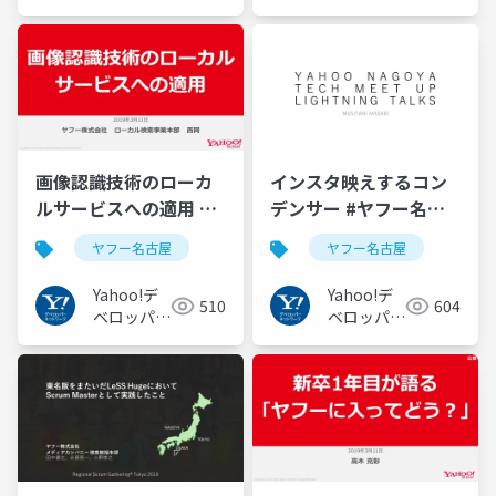
ネットワー
ク
画像認識技術のローカ
インスタ映えするコン
ルサービスへの適用 #
デンサー #ヤフー名古
ヤフー名古屋
屋
ヤフー名古屋
ヤフー名古屋
Yahoo!デ
Yahoo!デ
510
604
ベロッパー
ベロッパー
ネットワー
ネットワー
ク
ク