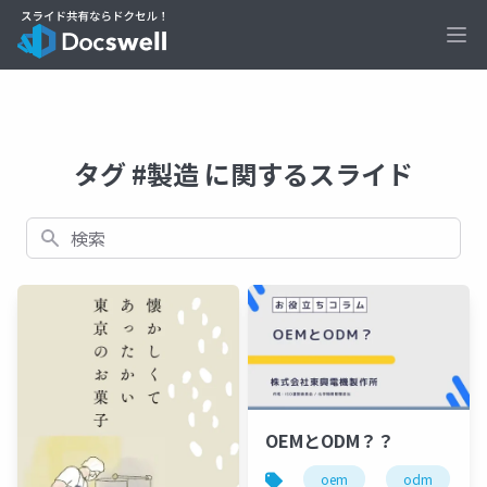
Ope
タグ #製造 に関するスライド
検索
OEMとODM？？
oem
odm