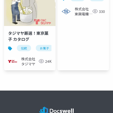
株式会社
330
東興電機製
作所
タジマヤ厳選！東京菓
子 カタログ
伝統
お菓子
製造
文化
地域社会
株式会社
24K
タジマヤ