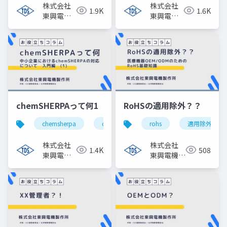
株式会社
株式会社
1.9K
1.6K
東興電機
東興電機
製作所
製作所
chemSHERPAって何1
RoHSの適用除外？？
chemsherpa
chemical management
rohs
適用除外
regulation c
株式会社
株式会社
1.4K
508
東興電機
東興電機製
製作所
作所