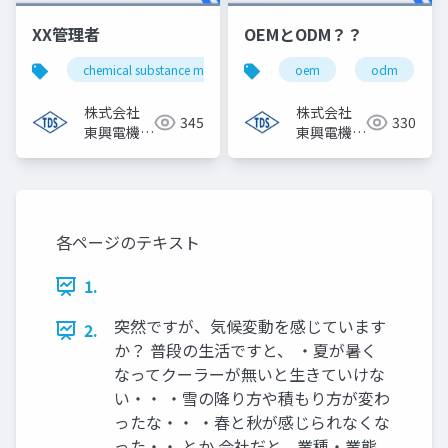
XX管理者
OEMとODM？？
chemical substance manager
health supervisor
oem
odm
s
株式会社
株式会社
345
330
東興電機製
東興電機製
作所
作所
各ページのテキスト
1.
突然ですが、気候変動を感じています
2.
か？ 普段の生活ですと、 ・夏が暑く
なってクーラーが無いと生きていけな
い・・ ・雪の降り方や積もり方が変わ
ったな・・ ・春と秋が感じられなくな
った・・ とか 会社だと、業種・業態