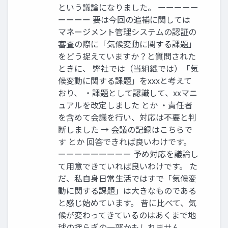
という議論になりました。 ーーーーー
ーーーー 要は今回の追補に関しては
マネージメント管理システムの認証の
審査の際に「気候変動に関する課題」
をどう捉えていますか？と質問された
ときに、 弊社では（当組織では）「気
候変動に関する課題」をxxxと考えて
おり、 ・課題として認識して、xxマニ
ュアルを改定しました とか ・責任者
を含めて会議を行い、対応は不要と判
断しました → 会議の記録はこちらで
す とか 回答できれば良いわけです。
ーーーーーーーーー 予め対応を議論し
て用意できていれば良いわけです。 た
だ、私自身日常生活ではすで「気候変
動に関する課題」は大きなものである
と感じ始めています。 昔に比べて、気
候が変わってきているのはあくまで地
球の揺らぎの一部かもしれません