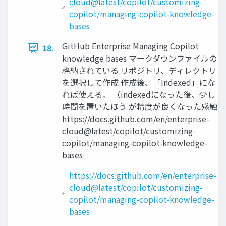
cloud@latest/copilot/customizing-
copilot/managing-copilot-knowledge-
bases
GitHub Enterprise Managing Copilot
18.
knowledge bases マークダウンファイルの
格納されている リポジトリ、ディレクトリ
を選択して作成 作成後、「Indexed」にな
れば使える。 （indexedになった後、少し
時間を置いたほう が精度が良くなった感触)
https://docs.github.com/en/enterprise-
cloud@latest/copilot/customizing-
copilot/managing-copilot-knowledge-
bases
https://docs.github.com/en/enterprise-
cloud@latest/copilot/customizing-
copilot/managing-copilot-knowledge-
bases