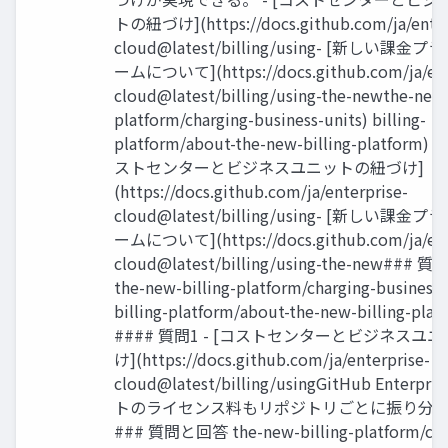
トの紐づけ](https://docs.github.com/ja/enter
cloud@latest/billing/using- [新しい課
ームについて](https://docs.github.com/ja/ent
cloud@latest/billing/using-the-newthe-new-
platform/charging-business-units) billing-
platform/about-the-new-billing-platform) 
ストセンターとビジネスユニットの紐づけ]
(https://docs.github.com/ja/enterprise-
cloud@latest/billing/using- [新しい課
ームについて](https://docs.github.com/ja/ent
cloud@latest/billing/using-the-new###
the-new-billing-platform/charging-business-
billing-platform/about-the-new-billing-plat
#### 質問1 - [コストセンターとビジネスユ
け](https://docs.github.com/ja/enterprise-
cloud@latest/billing/usingGitHub Enterp
トのライセンス料もリポジトリごとに振り分
### 質問と回答 the-new-billing-platform/cha