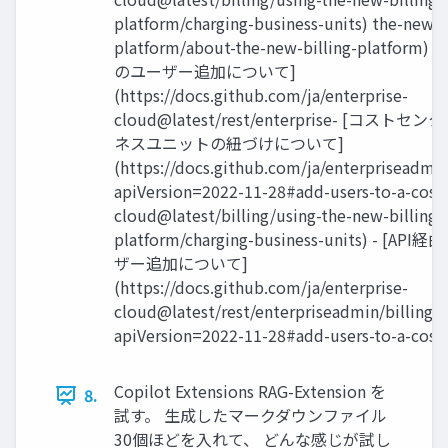
platform/charging-business-units) the-new-b
platform/about-the-new-billing-platform) 
のユーザー追加について]
(https://docs.github.com/ja/enterprise-
cloud@latest/rest/enterprise- [コスト
ネスユニットの紐づけについて]
(https://docs.github.com/ja/enterpriseadmin
apiVersion=2022-11-28#add-users-to-a-cost-
cloud@latest/billing/using-the-new-billing-
platform/charging-business-units) - [A
ザー追加について]
(https://docs.github.com/ja/enterprise-
cloud@latest/rest/enterpriseadmin/billing?
apiVersion=2022-11-28#add-users-to-a-cost-
Copilot Extensions RAG-Extension を
8.
試す。 生成したマークダウンファイル
30個ほどを入れて、 どんな感じが試し