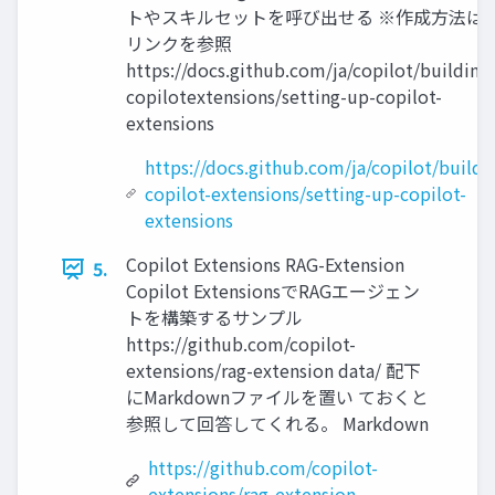
トやスキルセットを呼び出せる ※作成方法は
リンクを参照
https://docs.github.com/ja/copilot/building
copilotextensions/setting-up-copilot-
extensions
https://docs.github.com/ja/copilot/buildi
copilot-extensions/setting-up-copilot-
extensions
Copilot Extensions RAG-Extension
5.
Copilot ExtensionsでRAGエージェン
トを構築するサンプル
https://github.com/copilot-
extensions/rag-extension data/ 配下
にMarkdownファイルを置い ておくと
参照して回答してくれる。 Markdown
https://github.com/copilot-
extensions/rag-extension