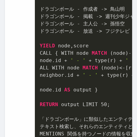
ドラゴンボール - 作成者 -> 鳥山明

ドラゴンボール - 掲載 -> 週刊少年ジャン
ドラゴンボール - 主人公 -> 孫悟空

ドラゴンボール - 放送 -> フジテレビ

YIELD
 node,score

CALL { WITH node 
MATCH
 (node)-[
node.id + 
' - '
 + type(r) + 
' -
ALL WITH node 
MATCH
 (node)<-[r:
neighbor.id + 
' - '
 + type(r) +
node.id 
AS
 output }

RETURN
 output LIMIT 
50
;

「ドラゴンボール」に類似したエンティティ
テキスト検索し、それらのエンティティと関