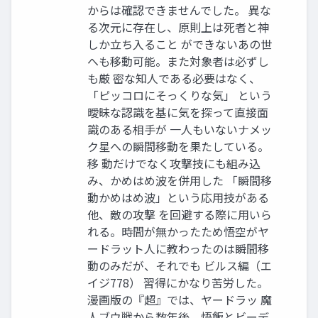
からは確認できませんでした。 異な
る次元に存在し、原則上は死者と神
しか立ち入ること ができないあの世
へも移動可能。また対象者は必ずし
も厳 密な知人である必要はなく、
「ピッコロにそっくりな気」 という
曖昧な認識を基に気を探って直接面
識のある相手が 一人もいないナメッ
ク星への瞬間移動を果たしている。
移 動だけでなく攻撃技にも組み込
み、かめはめ波を併用した 「瞬間移
動かめはめ波」という応用技がある
他、敵の攻撃 を回避する際に用いら
れる。時間が無かったため悟空がヤ
ードラット人に教わったのは瞬間移
動のみだが、それでも ビルス編（エ
イジ778） 習得にかなり苦労した。
漫画版の『超』では、ヤードラッ 魔
人ブウ戦から数年後、悟飯とビーデ