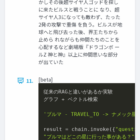
かしその後超サイヤ人ゴッドを探し
に来たビルスと戦うことに なり、超
サイヤ人3になっても敵わず、たった
2発の攻撃で重傷 を負う。ビルスが地
球へと飛び去った後、界王たちから
止めら れながらも仲間たちのことを
心配するなど劇場版『ドラゴンボ ー
ルZ 神と神』以上に仲間思いな部分
が出ていた
[beta]
11.
従来のRAGと違いがあるか実験

グラフ + ベクトル検索

'ブルマ - TRAVEL_TO -> ナメック星'
result = chain.invoke({
"questi
"ブルマはどこの星に行った事がある？"
})