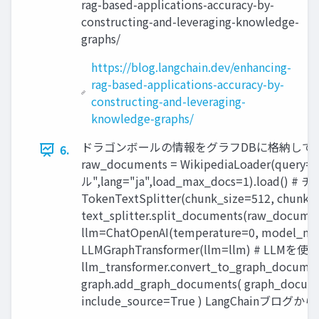
rag-based-applications-accuracy-by-
constructing-and-leveraging-knowledge-
graphs/
https://blog.langchain.dev/enhancing-
rag-based-applications-accuracy-by-
constructing-and-leveraging-
knowledge-graphs/
ドラゴンボールの情報をグラフDBに格納してみる 
6.
raw_documents = WikipediaLoader(que
ル",lang="ja",load_max_docs=1).load() # 
TokenTextSplitter(chunk_size=512, chunk_
text_splitter.split_documents(raw_docume
llm=ChatOpenAI(temperature=0, model_nam
LLMGraphTransformer(llm=llm) # L
llm_transformer.convert_to_graph_do
graph.add_graph_documents( graph_docume
include_source=True ) LangCha