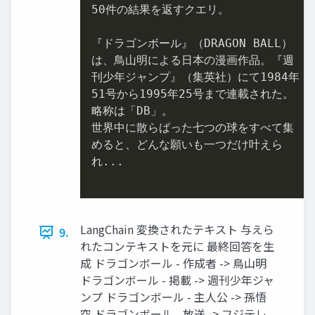
50
件の結果を返すクエリ。

『ドラゴンボール』（DRAGON BALL）

は、鳥山明による日本の漫画作品。『週

刊少年ジャンプ』（集英社）にて
1984
51
号から
1995
年
25
号まで連載された。

略称は「DB」。

世界中に散らばった七つの球をすべて集

めると、どんな願いも一つだけ叶えら

れ...

LangChain 変換されたテキスト 与えら
9.
れたコンテキストを元に 最終回答を生
成 ドラゴンボール - 作成者 -> 鳥山明
ドラゴンボール - 掲載 -> 週刊少年ジャ
ンプ ドラゴンボール - 主人公 -> 孫悟
空 ドラゴンボール - 放送 -> フジテレ