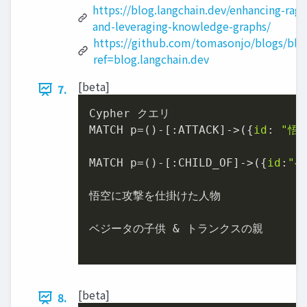
https://blog.langchain.dev/enhancing-rag
and-leveraging-knowledge-graphs/
https://github.com/tomasonjo/blogs/blo
ref=blog.langchain.dev
[beta]
7.
Cypher クエリ

MATCH p=()-[:ATTACK]->({
id
: 
"悟
MATCH p=()-[:CHILD_OF]->({
id
:
"ベ
悟空に攻撃を仕掛けた人物

ベジータの子供 & トランクスの親

[beta]
8.