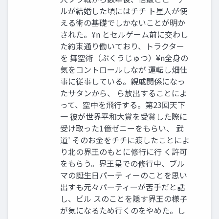
ルが結婚した頃にはチチ ト星人が使
える術の基礎でしかないことが明か
された。¥n とセルゲーム前に交わし
た約束通り働いており、トラクター
を 舞空術（ぶくうじゅつ）¥n全身の
気をコントロールしなが 運転し畑仕
事に従事している。親戚関係になっ
たサタンから、 ら放出することによ
って、空中を飛行する。第23回天下
一 彼が世界平和大賞を受賞した際に
受け取った1億ゼニーをもらい、 武
道' そのお金をチチに渡したことによ
り北の界王のもとに修行に行 く許可
をもらう。界王星での修行中、ブル
マの誕生日パーテ ィーのことを思い
出すも元々パーティーが苦手だと話
し、ビル スのことを隠す界王の様子
が気になるため行くのをやめた。し