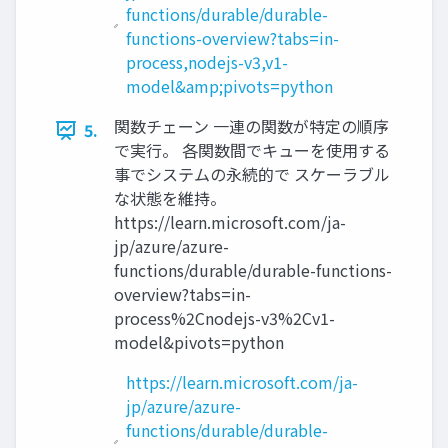
functions/durable/durable-
functions-overview?tabs=in-
process,nodejs-v3,v1-
model&amp;pivots=python
関数チェーン 一連の関数が特定の順序
5.
で実行。 各関数間でキューを使用する
事でシステムの永続的で スケーラブル
な状態を維持。
https://learn.microsoft.com/ja-
jp/azure/azure-
functions/durable/durable-functions-
overview?tabs=in-
process%2Cnodejs-v3%2Cv1-
model&pivots=python
https://learn.microsoft.com/ja-
jp/azure/azure-
functions/durable/durable-