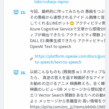
tabs=csharp-inproc
今回、最終的に作ってみたもの 愚痴をつぶや
15.
その愚痴から連想されるアイド ル画像と音声
してくれるLINEボット🙄 アクティビティ関数
Azure Cognitive Serviceで文章から感情分
ィブが検出できたら アクティビティ関数 2 Ope
DALL E3 画像生成できたら アクティビティ関数
OpenAI Text to speech
https://platform.openai.com/docs/guides
to-speech/text-to-speech
以前こんなものも (既視感 w ) ネガティブ
16.
たら、 真逆の答えを返す映画好きなアイドル
お勧めの泣けるアニメ 映画教えろ。全く嫌な
映画のレビューDB メッセージから類似度の
エリ Vector Search 関数B あなたへのお
よ☺ メッセージから乖離度の 高い情報をク
https://qiita.com/orc_jj/items/eb0dc19d87