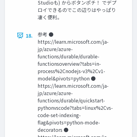
Studioも) からボタンポチ！ でデプ
ロイできるのでこの辺りはやっぱり
凄く便利。
参考 ●
18.
https://learn.microsoft.com/ja-
jp/azure/azure-
functions/durable/durable-
functionsoverview?tabs=in-
process%2Cnodejs-v3%2Cv1-
model&pivots=python ●
https://learn.microsoft.com/ja-
jp/azure/azure-
functions/durable/quickstart-
pythonvscode?tabs=linux%2Cvs-
code-set-indexing-
flag&pivots=python-mode-
decorators ●