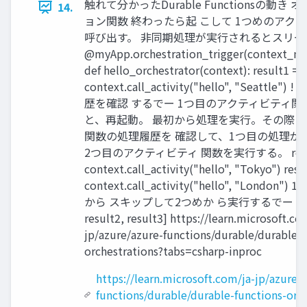
触れて分かったDurable Functionsの動き
14.
ョン関数 終わったら起 こして 1つめのアク
呼び出す。 非同期処理が実行されるとスリー
@myApp.orchestration_trigger(context_n
def hello_orchestrator(context): result1 = y
context.call_activity("hello", "Seattle
歴を確認 するでー 1つ目のアクティビティ
と、再起動。 最初から処理を実行。その際に
関数の処理履歴を 確認して、1つ目の処理が
2つ目のアクティビティ 関数を実行する。 result2
context.call_activity("hello", "Tokyo") resu
context.call_activity("hello", "Londo
から スキップして2つめか ら実行するでー return 
result2, result3] https://learn.microsoft.co
jp/azure/azure-functions/durable/durable-f
orchestrations?tabs=csharp-inproc
https://learn.microsoft.com/ja-jp/azure/
functions/durable/durable-functions-orch