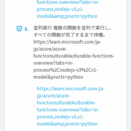
functions-overview?tabs=in-
process,nodejs-v3,v1-
model&amp;pivots=python
並列実行 複数の関数を並列で実行し、
6.
すべての関数が完了するまで待機。
https://learn.microsoft.com/ja-
jp/azure/azure-
functions/durable/durable-functions-
overview?tabs=in-
process%2Cnodejs-v3%2Cv1-
model&pivots=python
https://learn.microsoft.com/ja-
jp/azure/azure-
functions/durable/durable-
functions-overview?tabs=in-
process,nodejs-v3,v1-
model&amp;pivots=python