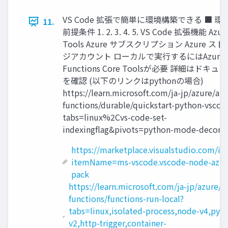
VS Code 拡張で簡単に環境構築できる ■ 環
11.
前提条件 1. 2. 3. 4. 5. VS Code 拡張機能 Azur
Tools Azure サブスクリプション Azure ス
ジアカウント ローカルで実行するにはAzure
Functions Core Toolsが必要 詳細はドキュ
を確認 (以下のリンクはpythonの場合)
https://learn.microsoft.com/ja-jp/azure/azu
functions/durable/quickstart-python-vscod
tabs=linux%2Cvs-code-set-
indexingflag&pivots=python-mode-decorat
https://marketplace.visualstudio.com/it
itemName=ms-vscode.vscode-node-azur
pack
https://learn.microsoft.com/ja-jp/azure/a
functions/functions-run-local?
tabs=linux,isolated-process,node-v4,pyt
v2,http-trigger,container-