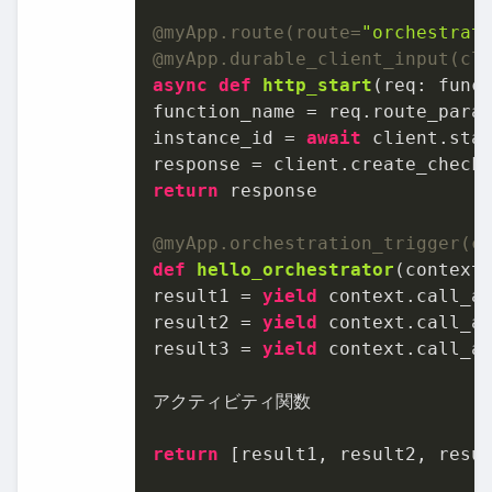
@myApp.route(
route=
"orchestrat
@myApp.durable_client_input(
cl
async
def
http_start
(
req: func
function_name = req.route_para
instance_id = 
await
 client.star
return
 response

@myApp.orchestration_trigger(
c
def
hello_orchestrator
(
context
)
result1 = 
yield
 context.call_a
result2 = 
yield
 context.call_a
result3 = 
yield
 context.call_a
アクティビティ関数

return
 [result1, result2, resul