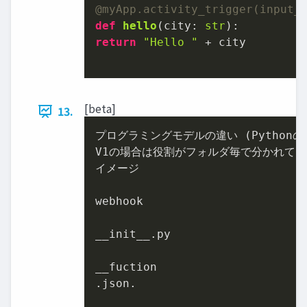
@myApp.activity_trigger(
input_
def
hello
(
city: 
str
return
"Hello "
 + city

[beta]
13.
プログラミングモデルの違い (Pythonの場
V1の場合は役割がフォルダ毎で分かれてい
イメージ

webhook

__init__.py

__fuction

.json.
