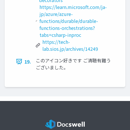
decorators
https://learn.microsoft.com/ja-
jp/azure/azure-
functions/durable/durable-
functions-orchestrations?
tabs=csharp-inproc
https://tech-
lab.sios.jp/archives/14249
このアイコン好きです ご清聴有難う
19.
ございました。