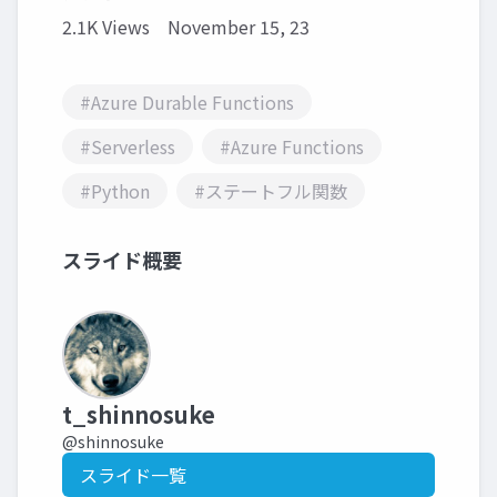
2.1K Views
November 15, 23
#Azure Durable Functions
#Serverless
#Azure Functions
#Python
#ステートフル関数
スライド概要
t_shinnosuke
@shinnosuke
スライド一覧