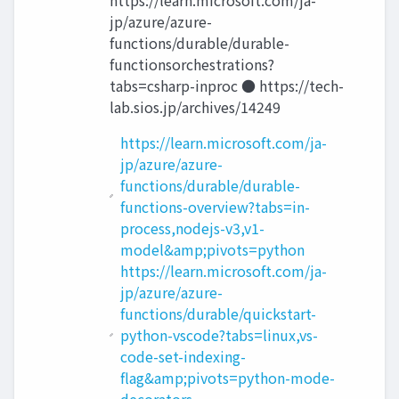
https://learn.microsoft.com/ja-
jp/azure/azure-
functions/durable/durable-
functionsorchestrations?
tabs=csharp-inproc ● https://tech-
lab.sios.jp/archives/14249
https://learn.microsoft.com/ja-
jp/azure/azure-
functions/durable/durable-
functions-overview?tabs=in-
process,nodejs-v3,v1-
model&amp;pivots=python
https://learn.microsoft.com/ja-
jp/azure/azure-
functions/durable/quickstart-
python-vscode?tabs=linux,vs-
code-set-indexing-
flag&amp;pivots=python-mode-