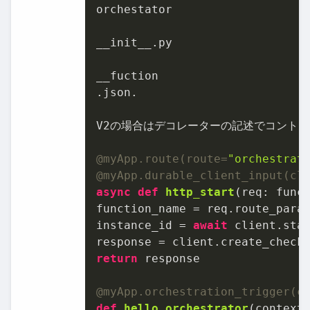
orchestator

__init__.py

__fuction

.json.

V2の場合はデコレーターの記述でコントロ
@myApp.route(
route=
"orchestrat
@myApp.durable_client_input(
cl
async
def
http_start
(
req: func
function_name = req.route_para
instance_id = 
await
 client.star
return
 response

@myApp.orchestration_trigger(
c
def
hello_orchestrator
(
context
)