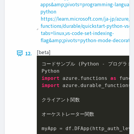
apps&amp;pivots=programming-language
python
https://learn.microsoft.com/ja-jp/azure/a
functions/durable/quickstart-python-vsc
tabs=linux,vs-code-set-indexing-
flag&amp;pivots=python-mode-decorato
[beta]
12.
コードサンプル (Python - プログラミン
import
 azure.functions 
as
import
 azure.durable_functions
クライアント関数

オーケストレーター関数

myApp = df.DFApp(http_auth_leve