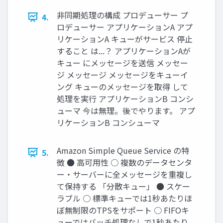
非同期処理の構成 プロデューサー プ
4.
ロデューサー アプリケーションA アプ
リケーションA キューがサービス 停止
すること は...？ アプリケーションAが
キュー にメッセージを送信 メッセー
ジ メッセージ メッセージをキューイ
ング キューのメッセージを取得 して
処理を実行 アプリケーションB コンシ
ューマ 今は無理。後でやります。 アプ
リケーションB コンシューマ
Amazon Simple Queue Service の特
5.
徴 ● 高可用性 ○ 複数のデータセンタ
ー・サーバーに全メッセージを重複し
て保持する 「分散キュー」 ● スケー
ラブル ○ 標準キューでは1秒あたりほ
ぼ無制限のTPSをサポート ○ FIFOキ
ューではバッチ処理なしで1秒あたり