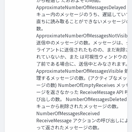
から経過し たおおよその時間。
ApproximateNumberOfMessagesDelayed
キュー内のメッセージのうち、遅延していて
直ちに読み取ることができないメッセージの
数。
ApproximateNumberOfMessagesNotVisible
送信中のメッセージの数。メッセージは、ク
ライアントに送信されたものの、まだ削除さ
れていないか、また は可視性ウィンドウの終
了前である場合に、送信中とみなされます。
ApproximateNumberOfMessagesVisible 処
理するメッセージの数。(アクティブなメッセ
ージの数) NumberOfEmptyReceives メッセ
ージを返さなかった ReceiveMessage API 呼
び出しの数。 NumberOfMessagesDeleted
キューから削除されたメッセージの数。
NumberOfMessagesReceived
ReceiveMessage アクションの呼び出しによ
って返されたメッセージの数。