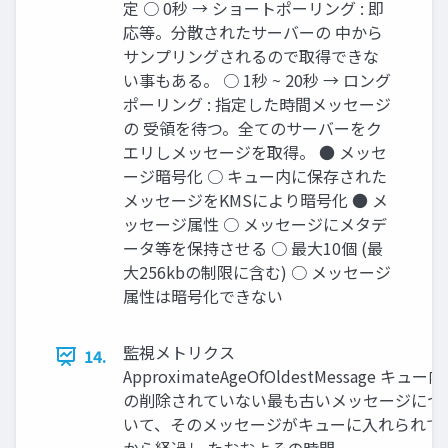
定 ○ 0秒 → ショートポーリング : 即
応等。分散されたサーバーの 中から
サンプリングされるので取得できな
い事もある。 ○ 1秒 ~ 20秒 → ロング
ポーリング : 指定した時間メッセージ
の 受領を待つ。全てのサーバーをク
エリしメッセージを取得。 ● メッセ
ージ暗号化 ○ キュー内に保存された
メッセージをKMSにより暗号化 ● メ
ッセージ属性 ○ メッセージにメタデ
ータ等を保持させる ○ 最大10個 (最
大256kbの制限に含む) ○ メッセージ
属性は暗号化できない
監視メトリクス
14.
ApproximateAgeOfOldestMessage キュー内
の削除されていない最も古いメッセージにつ
いて、そのメッセージがキューに入れられて