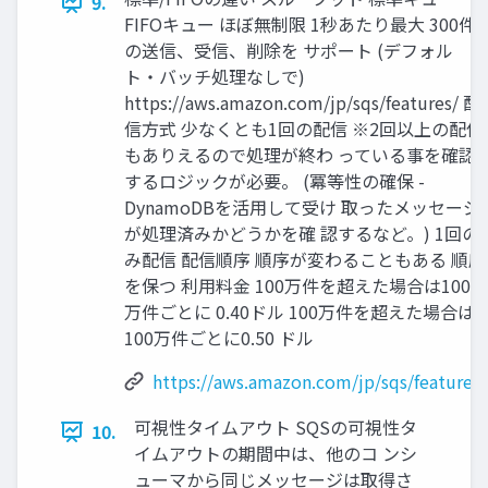
9.
FIFOキュー ほぼ無制限 1秒あたり最大 300件
の送信、受信、削除を サポート (デフォル
ト・バッチ処理なしで)
https://aws.amazon.com/jp/sqs/features/ 配
信方式 少なくとも1回の配信 ※2回以上の配信
もありえるので処理が終わ っている事を確認
するロジックが必要。 (冪等性の確保 -
DynamoDBを活用して受け 取ったメッセージ
が処理済みかどうかを確 認するなど。) 1回の
み配信 配信順序 順序が変わることもある 順序
を保つ 利用料金 100万件を超えた場合は100
万件ごとに 0.40ドル 100万件を超えた場合は
100万件ごとに0.50 ドル
https://aws.amazon.com/jp/sqs/features/
可視性タイムアウト SQSの可視性タ
10.
イムアウトの期間中は、他のコ ンシ
ューマから同じメッセージは取得さ