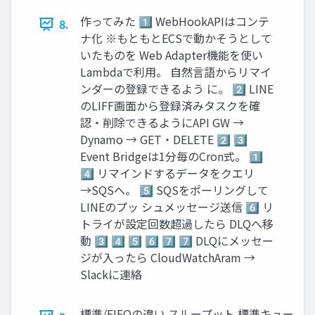
作ってみた 1️⃣ WebHookAPIはコンテ
8.
ナ化 ※もともとECSで動かそうとして
いたものを Web Adapter機能を使い
Lambdaで利用。 自然言語からリマイ
ンダーの登録できるよう に。 2️⃣ LINE
のLIFF画面から登録済みタスクを確
認・削除できるようにAPI GW →
Dynamo → GET・DELETE 2️⃣ 3️⃣
Event Bridgeは1分毎のCron式。 1️⃣
4️⃣ リマインドするデータをクエリ
→SQSへ。 5️⃣ SQSをポーリングして
LINEのプッ シュメッセージ送信 6️⃣ リ
トライが設定回数超過したら DLQへ移
動 3️⃣ 4️⃣ 5️⃣ 6️⃣ 7️⃣ 7️⃣ DLQにメッセー
ジが入ったら CloudWatchAram →
Slackに連絡
標準/FIFOの違い スループット 標準キュー